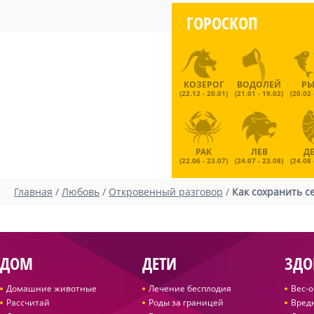
ГОРОСКОП
КОЗЕРОГ
ВОДОЛЕЙ
Р
(22.12 - 20.01)
(21.01 - 19.02)
(20.02 
РАК
ЛЕВ
Д
(22.06 - 23.07)
(24.07 - 23.08)
(24.08 
Главная
/
Любовь
/
Откровенный разговор
/
Как сохранить с
ДОМ
ДЕТИ
ЗДО
Домашние животные
Лечение бесплодия
Вес-
Рассчитай
Роды за границей
Вред