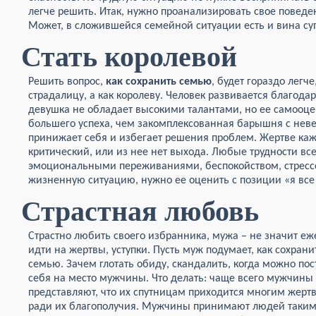
легче решить. Итак, нужно проанализировать свое поведен
Может, в сложившейся семейной ситуации есть и вина су
Стать королевой
Решить вопрос,
как сохранить семью
, будет гораздо легч
страдалицу, а как королеву. Человек развивается благода
девушка не обладает высокими талантами, но ее самооце
большего успеха, чем закомплексованная барышня с нев
принижает себя и избегает решения проблем. Жертве каже
критический, или из нее нет выхода. Любые трудности в
эмоциональными переживаниями, беспокойством, стрессо
жизненную ситуацию, нужно ее оценить с позиции «я все 
Страстная любовь
Страстно любить своего избранника, мужа – не значит е
идти на жертвы, уступки. Пусть муж подумает, как сохрани
семью. Зачем глотать обиду, скандалить, когда можно пос
себя на место мужчины. Что делать: чаще всего мужчины
представляют, что их спутницам приходится многим жерт
ради их благополучия. Мужчины принимают людей таким