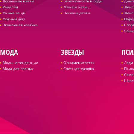
Домашние цветы
Беременность и роды
Диет
Рецепты
Мама и малыш
Женс
Умные вещи
Помощь детям
Женс
Уютный дом
Наро
Экономная хозяйка
Спор
Ясны
МОДА
ЗВЕЗДЫ
ПСИ
Модные тенденции
О знаменитостях
Леди 
Мода для полных
Светская тусовка
Псих
Семе
Школ