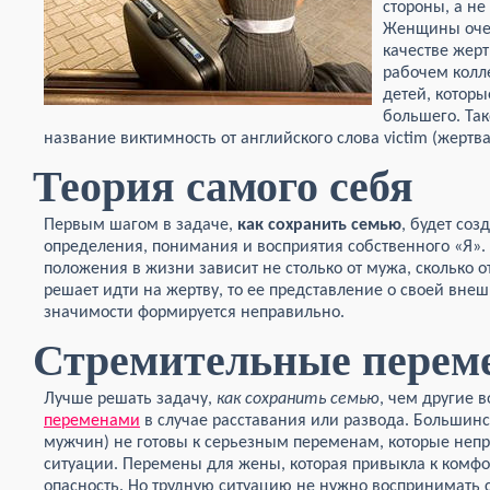
стороны, а не
Женщины очен
качестве жерт
рабочем колле
детей, котор
большего. Та
название виктимность от английского слова victim (жертва
Теория самого себя
Первым шагом в задаче,
как сохранить семью
, будет со
определения, понимания и восприятия собственного «Я».
положения в жизни зависит не столько от мужа, сколько
решает идти на жертву, то ее представление о своей внеш
значимости формируется неправильно.
Стремительные перем
Лучше решать задачу,
как сохранить семью
, чем другие 
переменами
в случае расставания или развода. Большинс
мужчин) не готовы к серьезным переменам, которые непр
ситуации. Перемены для жены, которая привыкла к комфорт
опасность. Но трудную ситуацию не нужно воспринимать с 