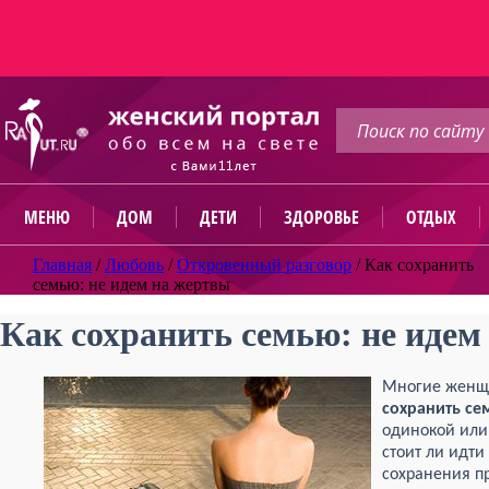
МЕНЮ
ДОМ
ДЕТИ
ЗДОРОВЬЕ
ОТДЫХ
Главная
/
Любовь
/
Откровенный разговор
/
Как сохранить
семью: не идем на жертвы
Как сохранить семью: не идем
Многие женщ
сохранить се
одинокой или 
стоит ли идти
сохранения п