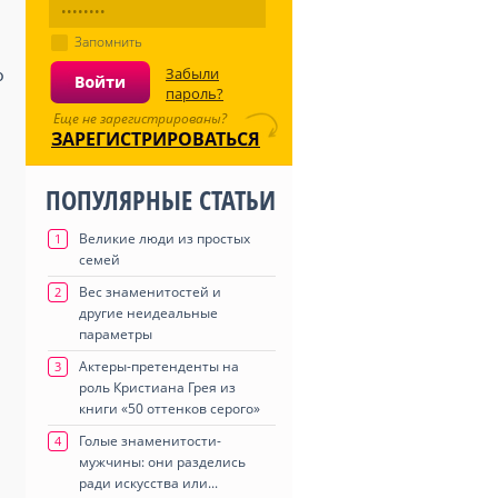
Запомнить
Забыли
о
пароль?
Еще не зарегистрированы?
ЗАРЕГИСТРИРОВАТЬСЯ
ПОПУЛЯРНЫЕ СТАТЬИ
.
Великие люди из простых
1
семей
Вес знаменитостей и
2
другие неидеальные
параметры
Актеры-претенденты на
3
роль Кристиана Грея из
книги «50 оттенков серого»
Голые знаменитости-
4
мужчины: они разделись
ради искусства или...