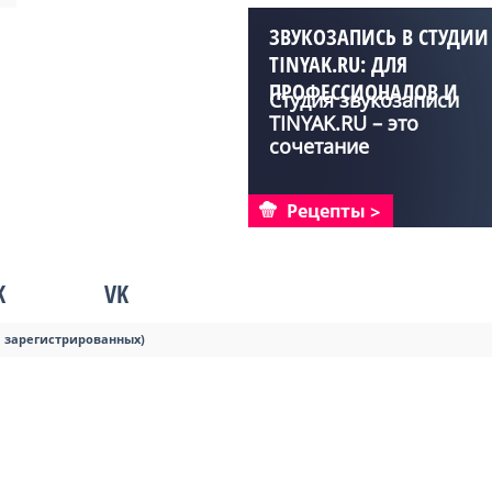
ЗВУКОЗАПИСЬ В СТУДИИ
TINYAK.RU: ДЛЯ
ПРОФЕССИОНАЛОВ И
Студия звукозаписи
АМАТОРОВ
TINYAK.RU – это
сочетание
высококласс...
Рецепты
K
VK
я зарегистрированных)