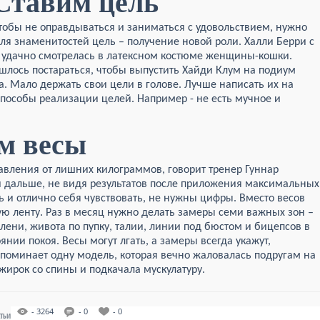
Ставим цель
тобы не оправдываться и заниматься с удовольствием, нужно
Для знаменитостей цель – получение новой роли. Халли Берри с
 удачно смотрелась в латексном костюме женщины-кошки.
шлось постараться, чтобы выпустить Хайди Клум на подиум
а. Мало держать свои цели в голове. Лучше написать их на
способы реализации целей. Например - не есть мучное и
м весы
бавления от лишних килограммов, говорит тренер Гуннар
ти дальше, не видя результатов после приложения максимальных
ь и отлично себя чувствовать, не нужны цифры. Вместо весов
ю ленту. Раз в месяц нужно делать замеры семи важных зон –
лени, живота по пупку, талии, линии под бюстом и бицепсов в
нии покоя. Весы могут лгать, а замеры всегда укажут,
вспоминает одну модель, которая вечно жаловалась подругам на
жирок со спины и подкачала мускулатуру.
- 3264
- 0
- 0
АТЬИ