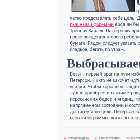
Ч
четко представлять себе цель. 
пышными формами
вряд ли бы
Тренеру Харлею Пастернаку при
после рождения второго ребенк
бумаге. Рядом следует указать 
сладкое, бегать по утрам.
Выбрасывае
Весы – первый враг на пути из
Петерсон. Никто не захочет ид
усилий. Чтобы хорошо выглядет
лучше приобрести сантиметрову
пересечения бедер и ягодиц, го
напряженном состоянии и состоя
достигнута ли цель. Петерсон 
свои килограммы, хотя согнала 
//
СТАТЬИ РАЗДЕЛА
//
СТАТЬИ РУБРИКИ
//
ВСЕ СТ