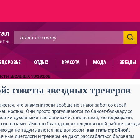
ЗДОРОВЬЕ
ОТДЫХ
КРАСОТА
МОДА
ЗВЕЗДЫ
оветы звездных тренеров
й: советы звездных тренеров
ажется, что знаменитости вообще не знают забот со своей
нешностью. Они просто прогуливаются по Сансет-бульвару со
воими духовными наставниками, стилистами, менеджерами,
ссистентами. Именно благодаря их плодотворной работе звезды
икогда не задумываются над вопросом,
как стать стройной
.
ичные диетологи и тренеры не дают расслабляться баловням