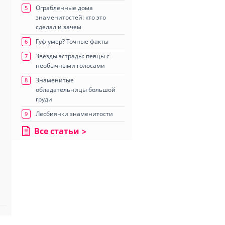
Ограбленные дома
5
знаменитостей: кто это
сделал и зачем
Гуф умер? Точные факты
6
Звезды эстрады: певцы с
7
необычными голосами
Знаменитые
8
обладательницы большой
груди
Лесбиянки знаменитости
9
Все статьи