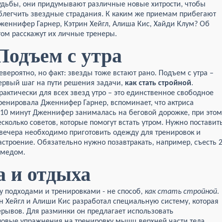
удьбы, они придумывают различные новые хитрости, чтобы
блегчить звездные страдания. К каким же приемам прибегают
женнифер Гарнер, Кэтрин Хейгл, Алиша Кис, Хайди Клум? Об
том расскажут их личные тренеры.
Подъем с утра
евероятно, но факт: звезды тоже встают рано. Подъем с утра –
ервый шаг на пути решения задачи,
как стать стройной
.
рактически для всех звезд утро – это единственное свободное
тренировала Дженнифер Гарнер, вспоминает, что актриса
е 10 минут Дженнифер занималась на беговой дорожке, при этом
есколько советов, которые помогут встать утром. Нужно поставит
 вечера необходимо приготовить одежду для тренировок и
строение. Обязательно нужно позавтракать, например, съесть 
 медом.
а и отдыха
 подходами и тренировками - не способ,
как стать стройной
.
ин Хейгл и Алиши Кис разработал специальную систему, которая
ерывов. Для разминки он предлагает использовать
ловые упражнения на тренировку мышц верхней части тела.