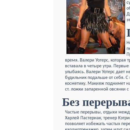
с
о
Д
э
Н
п
П
время. Валери Уотерс, которая 
вставала в четыре утра. Первы
улыбаясь. Валери Уотерс дает н
будильник подальше от себя. С
косметику. Макияж поднимет на
ст. ложки запаренной овсянки с
Без перерыв
Частые перерывы, отдыхи между
Харлей Пастернак, тренер Кэтр
позволяет избежать частых пер
кардиотренажер, затем идут си