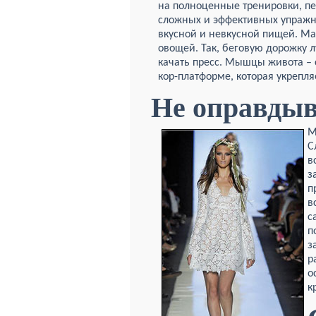
на полноценные тренировки, пер
сложных и эффективных упраж
вкусной и невкусной пищей. Мал
овощей. Так, беговую дорожку 
качать пресс. Мышцы живота – 
кор-платформе, которая укрепл
Не оправды
М
С
в
з
п
в
с
п
з
р
о
к