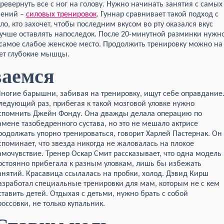
евернуть все с ног на голову. Нужно начинать занятия с самых
нений –
силовых тренировок
. Гуннар сравнивает такой подход с
о, кто захочет, чтобы последним вкусом во рту оказался вкус
лучше оставлять напоследок. После 20-минутной разминки нужн
самое слабое женское место. Продолжить тренировку можно на
яет глубокие мышцы.
ваемся
ногие барышни, забивая на тренировку, ищут себе оправдание
ледующий раз, прибегая к такой мозговой уловке нужно
спомнить Джейн Фонду. Она дважды делала операцию по
амене тазобедренного сустава, но это не мешало актрисе
родолжать упорно тренироваться, говорит Харлей Пастернак. Он
споминает, что звезда никогда не жаловалась на плохое
амочувствие. Тренер Оскар Смит рассказывает, что одна модель
остоянно прибегала к разным уловкам, лишь бы избежать
анятий. Красавица ссылалась на пробки, холод. Дэвид Кирш
азработал специальные тренировки для мам, которым не с кем
ставить детей. Отдыхая с детьми, нужно брать с собой
россовки, не только купальник.