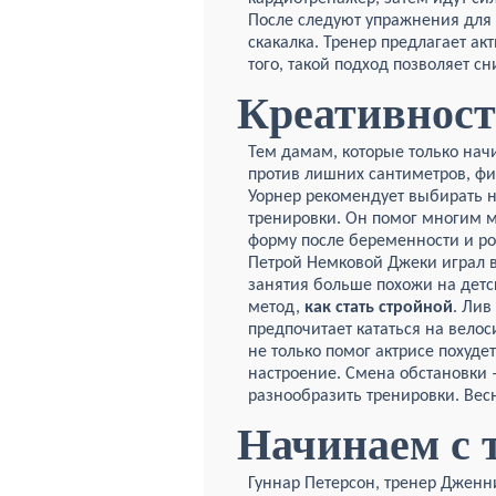
После следуют упражнения для 
скакалка. Тренер предлагает ак
того, такой подход позволяет сн
Креативност
Тем дамам, которые только нач
против лишних сантиметров, фи
Уорнер рекомендует выбирать
тренировки. Он помог многим 
форму после беременности и р
Петрой Немковой Джеки играл в
занятия больше похожи на детс
метод,
как стать стройной
. Лив
предпочитает кататься на велос
не только помог актрисе похуде
настроение. Смена обстановки 
разнообразить тренировки. Вес
Начинаем с 
Гуннар Петерсон, тренер Дженн