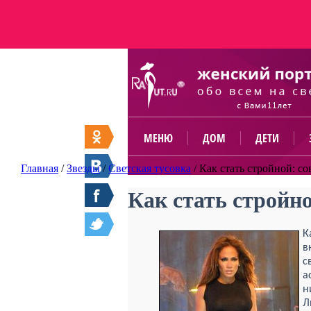
МЕНЮ
ДОМ
ДЕТИ
Главная
/
Звезды
/
Светская тусовка
/
Как стать стройной: с
Как стать стройно
К
в
с
а
н
Л