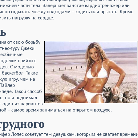
нижней части тела. Завершает занятие кардиотренажер или
тивно отдыхать между подходами – ходить или прыгать. Кроме
изить нагрузку на сердце.
ь
инают свою борьбу
тнес-гуру Джеки
 необычные
моделям прийти в
одов. С моделью
 баскетбол. Такие
кую игру, чем на
 Тайлер
ипеде. Такой способ
ть, но и поднимал
– один из вариантов
ной – самое время заниматься на открытом воздухе.
трудного
ифер Лопес советует тем девушкам, которым не хватает времен