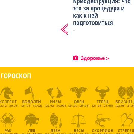
Криодеструкция: что
это за процедура и
как к ней
подготовиться
...
Здоровье
ГОРОСКОП
КОЗЕРОГ
ВОДОЛЕЙ
РЫБЫ
ОВЕН
ТЕЛЕЦ
БЛИЗНЕ
22.12 - 20.01)
(21.01 - 19.02)
(20.02 - 20.03)
(21.03 - 20.04)
(21.04 - 21.05)
(22.05 - 21.0
РАК
ЛЕВ
ДЕВА
ВЕСЫ
СКОРПИОН
СТРЕЛЕ