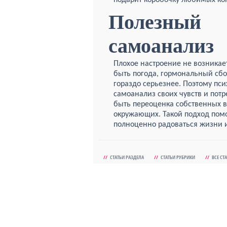
подарит коробочку любимых ко
Полезный
самоанализ
Плохое настроение не возникае
быть погода, гормональный сбо
гораздо серьезнее. Поэтому пс
самоанализ своих чувств и пот
быть переоценка собственных 
окружающих. Такой подход помо
полноценно радоваться жизни и
//
СТАТЬИ РАЗДЕЛА
//
СТАТЬИ РУБРИКИ
//
ВСЕ СТ