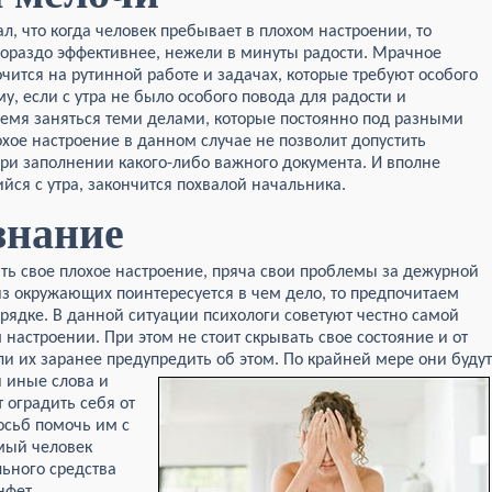
, что когда человек пребывает в плохом настроении, то
гораздо эффективнее, нежели в минуты радости. Мрачное
чится на рутинной работе и задачах, которые требуют особого
у, если с утра не было особого повода для радости и
время заняться теми делами, которые постоянно под разными
хое настроение в данном случае не позволит допустить
ри заполнении какого-либо важного документа. И вполне
йся с утра, закончится похвалой начальника.
знание
ть свое плохое настроение, пряча свои проблемы за дежурной
 из окружающих поинтересуется в чем дело, то предпочитаем
порядке. В данной ситуации психологи советуют честно самой
 настроении. При этом не стоит скрывать свое состояние и от
и их заранее предупредить об этом. По крайней мере они будут
и иные слова и
т оградить себя от
осьб помочь им с
мый человек
льного средства