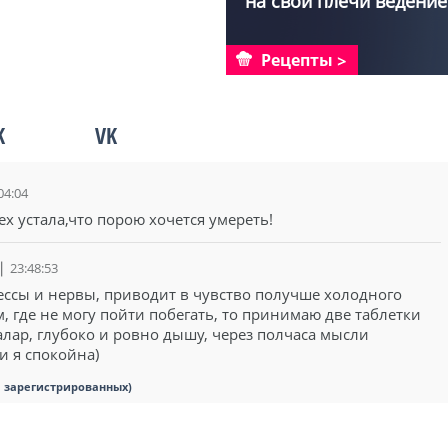
на свои плечи ведение
хозя...
Рецепты
K
VK
04:04
сех устала,что порою хочется умереть!
23:48:53
рессы и нервы, приводит в чувство получше холодного
, где не могу пойти побегать, то принимаю две таблетки
лар, глубоко и ровно дышу, через полчаса мысли
и я спокойна)
я зарегистрированных)