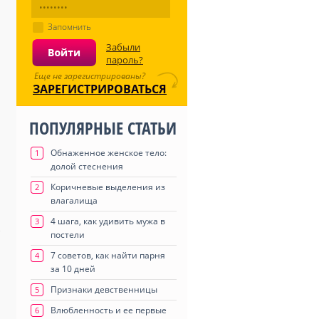
Запомнить
Забыли
пароль?
Еще не зарегистрированы?
ЗАРЕГИСТРИРОВАТЬСЯ
ПОПУЛЯРНЫЕ СТАТЬИ
Обнаженное женское тело:
1
долой стеснения
Коричневые выделения из
2
влагалища
4 шага, как удивить мужа в
3
постели
7 советов, как найти парня
4
за 10 дней
Признаки девственницы
5
Влюбленность и ее первые
6