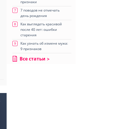
признаки
7 поводов не отмечать
7
день рождения
Как выглядеть красивой
8
после 40 лет: ошибки
старения
Как узнать об измене мужа:
9
9 признаков
Все статьи
»