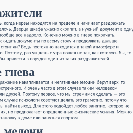
ажители
ь
, когда нервы находятся на пределе и начинает раздражать
лочь. Дверца шкафа ужасно скрипит, а нужный документ в одн
 вообще все надоело. Конечно можно в гневе покричать,
аскидать документы по всему столу и продолжать дальше
о стоит ли? Ведь постоянно находится в такой атмосфере и
. Поэтому, раз уж день с утра пошел не так, как хотелось бы, то
бы привести в порядок один из таких раздражителей.
 гнева
дражение накапливается и негативные эмоции берут верх, то
встречного. И очень часто в этом случае таким человеком
или друзей. Поэтому первое, что мы стремимся сделать — это
ом случае психологи советуют делать это грамотно, потому что
 найти выход. Для этого подойдет любое занятие, которое не
ния, но предполагает определенные физические усилия. Можно
становку в доме или заняться спортом.
 мелочи