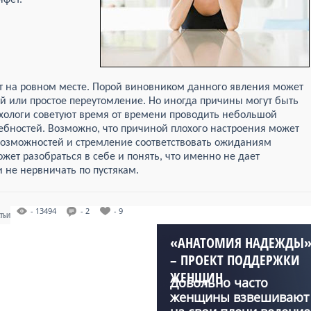
нфет.
т на ровном месте. Порой виновником данного явления может
й или простое переутомление. Но иногда причины могут быть
ихологи советуют время от времени проводить небольшой
ребностей. Возможно, что причиной плохого настроения может
возможностей и стремление соответствовать ожиданиям
жет разобраться в себе и понять, что именно не дает
 не нервничать по пустякам.
- 13494
- 2
- 9
АТЬИ
«АНАТОМИЯ НАДЕЖДЫ
– ПРОЕКТ ПОДДЕРЖКИ
ЖЕНЩИН
Довольно часто
женщины взвешивают