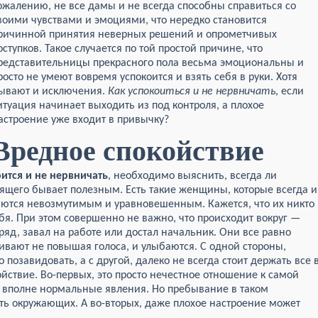
ожалению, не все дамы и не всегда способны справиться со
воими чувствами и эмоциями, что нередко становится
ричинной принятия неверных решений и опрометчивых
оступков. Такое случается по той простой причине, что
редставительницы прекрасного пола весьма эмоциональны и
росто не умеют вовремя успокоится и взять себя в руки. Хотя
ывают и исключения.
Как успокоиться и не нервничать
, если
итуация начинает выходить из под контроля, а плохое
астроение уже входит в привычку?
Вредное спокойствие
ится и не нервничать
, необходимо выяснить, всегда ли
ящего бывает полезным. Есть такие женщины, которые всегда и
аются невозмутимым и уравновешенным. Кажется, что их никто
бя. При этом совершенно не важно, что происходит вокруг —
яд, завал на работе или достал начальник. Они все равно
ивают не повышая голоса, и улыбаются. С одной стороны,
 позавидовать, а с другой, далеко не всегда стоит держать все 
йствие. Во-первых, это просто нечестное отношение к самой
о вполне нормальные явления. Но пребывание в таком
уть окружающих. А во-вторых, даже плохое настроение может