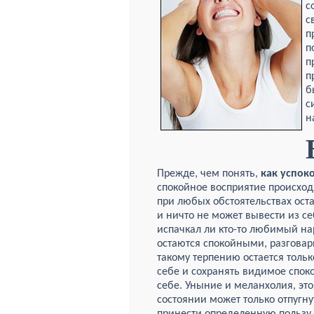
с
с
п
п
п
п
б
с
н
Прежде, чем понять,
как успоко
спокойное восприятие происход
при любых обстоятельствах ост
и ничто не может вывести из се
испачкал ли кто-то любимый нар
остаются спокойными, разговар
такому терпению остается только
себе и сохранять видимое споко
себе. Уныние и меланхолия, эт
состоянии может только отпугн