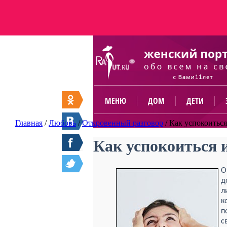
МЕНЮ
ДОМ
ДЕТИ
Главная
/
Любовь
/
Откровенный разговор
/
Как успокоиться
Как успокоиться 
О
д
л
к
п
с