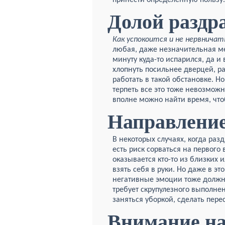
принести определенную пользу.
Долой раздр
Как успокоится и не нервничат
любая, даже незначительная ме
минуту куда-то испарился, да и
хлопнуть посильнее дверцей, р
работать в такой обстановке. Н
терпеть все это тоже невозможно
вполне можно найти время, что
Направление
В некоторых случаях, когда раз
есть риск сорваться на первого 
оказывается кто-то из близких 
взять себя в руки. Но даже в эт
негативные эмоции тоже должны
требует скрупулезного выполне
заняться уборкой, сделать пере
Внимание на