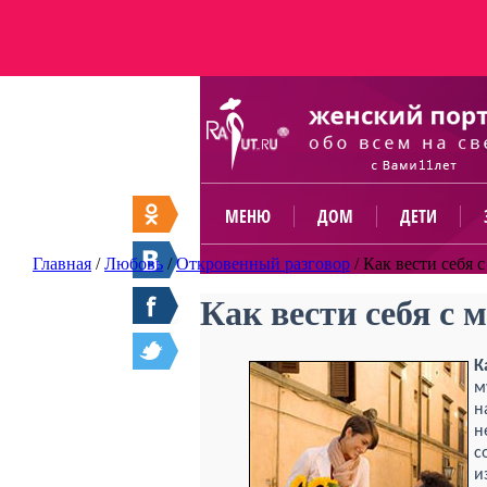
МЕНЮ
ДОМ
ДЕТИ
Главная
/
Любовь
/
Откровенный разговор
/
Как вести себя 
Как вести себя с
К
м
н
н
с
и