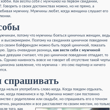
м хобби.
Как вести себя с мужчиной
на первом свидании,
?. Говорить о своих достоинствах можно, но не прямо, а
ребивая мужчину. Мужчины любят, когда женщина слушает его
слюнки.
собы
ужчинам, потому что мужчины бояться циничных женщин, вед
ю и высокомерием. Поэтому на свиданиях циничное поведение
 со своим бойфрендом можно быть порой циничной, показать
ную. Здесь очевидная разница
, как вести себя с мужчиной
ые девушки считают, что раз циничное поведение отпадает, то
. Однако наивность вовсе не говорит об отсутствие такой черт
цинизма заявление, что мужчина – это секс-партнер и ничего
ится.
я спрашивать
да нельзя употреблять слово когда. Когда поедем отдыхать,
ми, когда поженимся и пр. Мужчина может сам постоянно
комстве с родителями или свадьбе, но спрашивать его о точном
ечно, рационален и все расставляет по своим местам, но тольк
сле того, как