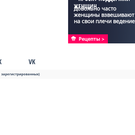
ЖЕНЩИН
Довольно часто
женщины взвешивают
на свои плечи ведение
хозя...
Рецепты
K
VK
я зарегистрированных)