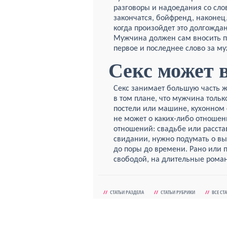
разговоры и надоедания со сло
закончатся, бойфренд, наконец,
когда произойдет это долгожда
Мужчина должен сам вносить 
первое и последнее слово за м
Секс может 
Секс занимает большую часть 
в том плане, что мужчина тольк
постели или машине, кухонном с
не может о каких-либо отношен
отношений: свадьбе или расста
свидании, нужно подумать о выг
до поры до времени. Рано или п
свободой, на длительные рома
//
СТАТЬИ РАЗДЕЛА
//
СТАТЬИ РУБРИКИ
//
ВСЕ СТ