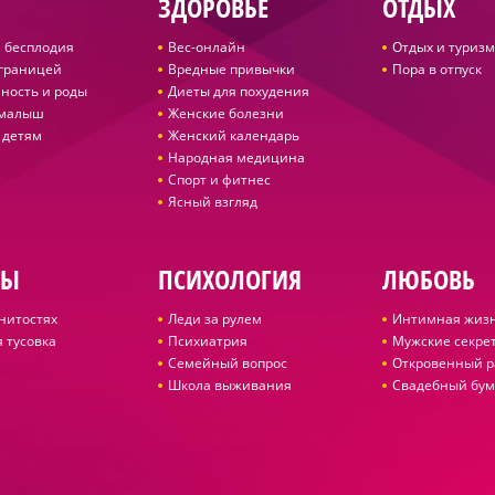
ЗДОРОВЬЕ
ОТДЫХ
 бесплодия
Вес-онлайн
Отдых и туризм
 границей
Вредные привычки
Пора в отпуск
ность и роды
Диеты для похудения
 малыш
Женские болезни
 детям
Женский календарь
Народная медицина
Спорт и фитнес
Ясный взгляд
ДЫ
ПСИХОЛОГИЯ
ЛЮБОВЬ
нитостях
Леди за рулем
Интимная жиз
 тусовка
Психиатрия
Мужские секре
Семейный вопрос
Откровенный р
Школа выживания
Свадебный бум