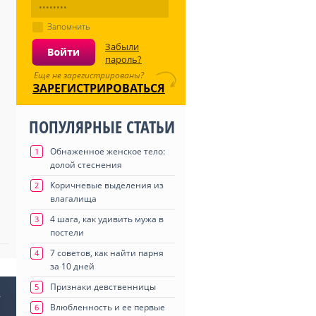
Запомнить
Забыли
пароль?
Еще не зарегистрированы?
ЗАРЕГИСТРИРОВАТЬСЯ
ПОПУЛЯРНЫЕ СТАТЬИ
Обнаженное женское тело:
1
долой стеснения
Коричневые выделения из
2
влагалища
4 шага, как удивить мужа в
3
постели
7 советов, как найти парня
4
за 10 дней
Признаки девственницы
5
»
Влюбленность и ее первые
6