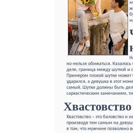
м
ж
б
н
Н
но нельзя обижаться. Казалось 
деле, граница между шуткой и о
Примером плохой шутки может 
ударился, а девушка в этот мом
самый. Шутки должны быть дели
саркастическим замечанием, типа
Хвастовство
Хвастовство – это баловство и 
производя тем самым на девуш
в том, что мужчине позволено в