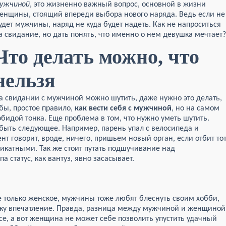
ужчиной
, это жизненно важный вопрос, основной в жизни
енщины, стоящий впереди выбора нового наряда. Ведь если не
удет мужчины, наряд не куда будет надеть. Как не напроситься
а свидание, но дать понять, что именно о нем девушка мечтает?
Что делать можно, что
нельзя
а свидании с мужчиной можно шутить, даже нужно это делать,
бы, простое правило,
как вести себя с мужчиной
, но на самом
бидой тонка. Еще проблема в том, что нужно уметь шутить.
быть следующее. Например, парень упал с велосипеда и
ент говорит, вроде, ничего, пришьем новый орган, если отбит то
катными. Так же стоит путать подшучивание над
 статус, как вантуз, явно засасывает.
не только женское, мужчины тоже любят блеснуть своим хобби,
ку впечатление. Правда, разница между мужчиной и женщиной
се, а вот женщина не может себе позволить упустить удачный