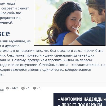
вом когда
 созреет и скажет,
нное событие.
предложения,
ужчиной.
все
жизни мужчины, не
о и думает о
толе, а в отношении того, что без классного секса и речи быть
иях. Секс может привести к двум сценариям дальнейших
ванию. Поэтому, прежде чем торопить интим на первом
оде или ее отсутствии. Случайные связи – это увлекательно, но
оздно захочется сменить одиночество, которое зовется
ны.
- 6442
- 0
- 1
АТЬИ
«АНАТОМИЯ НАДЕЖДЫ
– ПРОЕКТ ПОДДЕРЖКИ