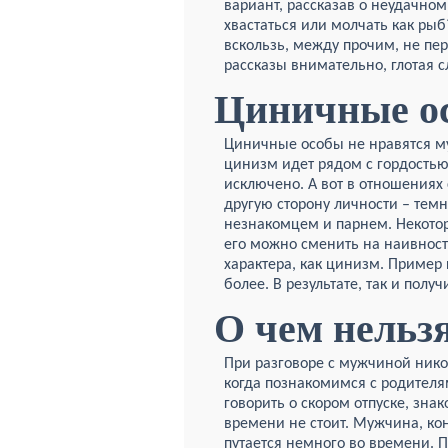
вариант, рассказав о неудачно
хвастаться или молчать как рыб
вскользь, между прочим, не пе
рассказы внимательно, глотая 
Циничные о
Циничные особы не нравятся м
цинизм идет рядом с гордость
исключено. А вот в отношениях
другую сторону личности – тем
незнакомцем и парнем. Некотор
его можно сменить на наивность
характера, как цинизм. Пример 
более. В результате, так и получ
О чем нельз
При разговоре с мужчиной никог
когда познакомимся с родителя
говорить о скором отпуске, зна
времени не стоит. Мужчина, кон
путается немного
во времени. По