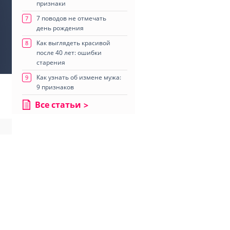
признаки
7 поводов не отмечать
7
день рождения
Как выглядеть красивой
8
после 40 лет: ошибки
старения
Как узнать об измене мужа:
9
9 признаков
Все статьи