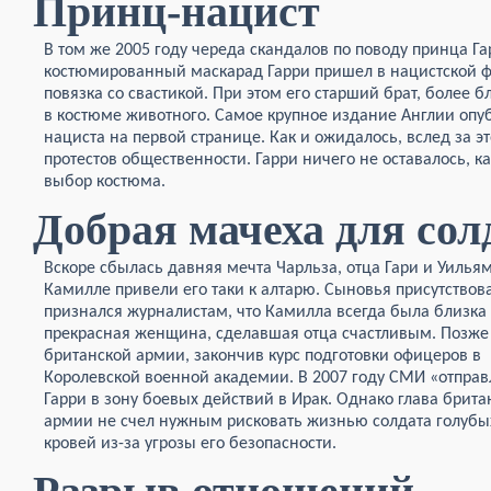
Принц-нацист
В том же 2005 году череда скандалов по поводу принца Га
костюмированный маскарад Гарри пришел в нацистской фо
повязка со свастикой. При этом его старший брат, более
в костюме животного. Самое крупное издание Англии опу
нациста на первой странице. Как и ожидалось, вслед за 
протестов общественности. Гарри ничего не оставалось, к
выбор костюма.
Добрая мачеха для сол
Вскоре сбылась давняя мечта Чарльза, отца Гари и Уилья
Камилле привели его таки к алтарю. Сыновья присутствова
признался журналистам, что Камилла всегда была близка и
прекрасная женщина, сделавшая отца счастливым. Позже 
британской армии, закончив курс подготовки
офицеров в
Королевской военной академии. В 2007 году СМИ «отпра
Гарри в зону боевых действий в Ирак. Однако глава брита
армии не счел нужным рисковать жизнью солдата голубы
кровей из-за угрозы его безопасности.