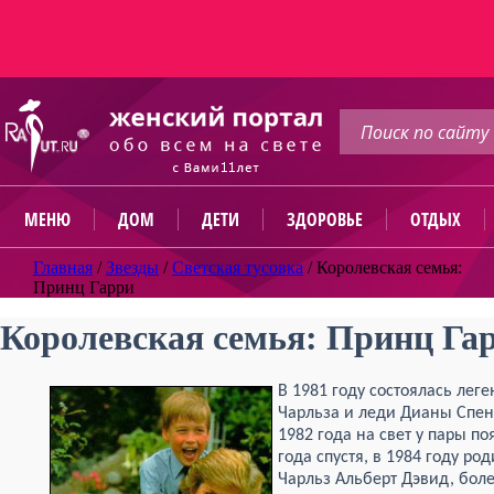
МЕНЮ
ДОМ
ДЕТИ
ЗДОРОВЬЕ
ОТДЫХ
Главная
/
Звезды
/
Светская тусовка
/
Королевская семья:
Принц Гарри
Королевская семья: Принц Га
В 1981 году состоялась лег
Чарльза и леди Дианы Спен
1982 года на свет у пары п
года спустя, в 1984 году р
Чарльз Альберт Дэвид, боле