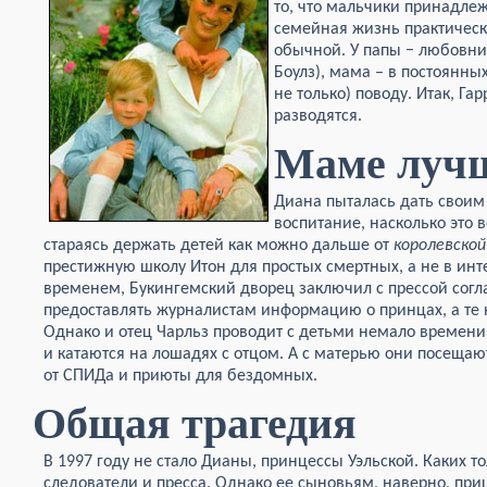
то, что мальчики принадле
семейная жизнь практическ
обычной. У папы − любовни
Боулз), мама – в постоянны
не только) поводу. Итак, Гар
разводятся.
Маме лучш
Диана пыталась дать своим
воспитание, насколько это 
стараясь держать детей как можно дальше от
королевской
престижную школу Итон для простых смертных, а не в инт
временем, Букингемский дворец заключил с прессой согл
предоставлять журналистам информацию о принцах, а те н
Однако и отец Чарльз проводит с детьми немало времени:
и катаются на лошадях с отцом. А с матерью они посеща
от СПИДа и приюты для бездомных.
Общая трагедия
В 1997 году не стало Дианы, принцессы Уэльской. Каких 
следователи и пресса. Однако ее сыновьям, наверно, при