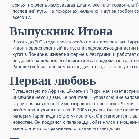
семья, не очень жаловавшая Диану, все-таки позволила У
последний путь. На похоронах мальчики идут за гробом св
всего 12.
Выпускник Итона
Вплоть до 2003 года пресса особо не интересовалась Гарри,
И вот, новоиспеченный выпускник
королевской
династии н
кутит в Лондоне, живет на ферме в Австралии и работает 
он делает заявление, что всегда хотел продолжить то, что
Раньше он был слишком молод для этого, а теперь у него 
Первая любовь
Путешествую по Африке, 19-летний Гарри начинает встре
Зимбабве Челси Дэви. Ее родители − управляющие запове
Гарри отказывается комментировать отношения с Челси, в 
особенная и удивительная. В 2005 году все благие наме
матери у Гарри куда-то улетучиваются. Он становится гл
новостей. Он подрался с папарацци, обвинялся в мошенн
все это ничто по сравнению с главным скандалом.