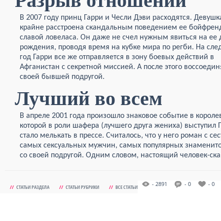
Разрыв отношений
В 2007 году принц Гарри и Чесли Дэви расходятся. Девушк
крайне расстроена скандальным поведением ее бойфренд
славой ловеласа. Он даже не счел нужным явиться на ее 
рождения, проводя время на кубке мира по регби. На сл
год Гарри все же отправляется в зону боевых действий в
Афганистан с секретной миссией. А после этого воссоедин
своей бывшей подругой.
Лучший во всем
В апреле 2001 года произошло знаковое событие в короле
которой в роли шафера (лучшего друга жениха) выступил Г
стало мелькать в прессе. Считалось, что у него роман с се
самых сексуальных мужчин, самых популярных знаменитост
со своей подругой. Одним словом, настоящий человек-ска
- 2891
- 0
- 0
//
СТАТЬИ РАЗДЕЛА
//
СТАТЬИ РУБРИКИ
//
ВСЕ СТАТЬИ