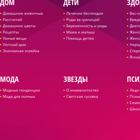
ДОМ
ДЕТИ
ЗДО
Домашние животные
Лечение бесплодия
Вес-
Рассчитай
Роды за границей
Вред
Домашние цветы
Беременность и роды
Диет
Рецепты
Мама и малыш
Женс
Умные вещи
Помощь детям
Женс
Уютный дом
Наро
Экономная хозяйка
Спор
Ясны
МОДА
ЗВЕЗДЫ
ПСИ
Модные тенденции
О знаменитостях
Леди 
Мода для полных
Светская тусовка
Псих
Семе
Школ