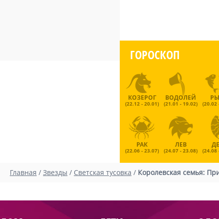
ГОРОСКОП
КОЗЕРОГ
ВОДОЛЕЙ
Р
(22.12 - 20.01)
(21.01 - 19.02)
(20.02 
РАК
ЛЕВ
Д
(22.06 - 23.07)
(24.07 - 23.08)
(24.08 
Главная
/
Звезды
/
Светская тусовка
/
Королевская семья: Пр