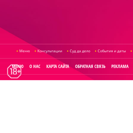
Меню
Консультации
Суд да дело
События и даты
МЕНЮ
О НАС
КАРТА САЙТА
ОБРАТНАЯ СВЯЗЬ
РЕКЛАМА
© 2014
Raut.ru
.