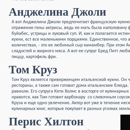
Анджелина Джоли
А вот Анджелина Джоли предпочитает французскую кухню
отражение гены актрисы, ведь ее мать была наполовину
буйабес, устрицы и луковый суп. И, как и полагается ис
кухни, ест все маленькими порциями. Единственное, что 
количествах, - это ее любимый сыр камамбер. При этом А
сладостей и жирного мяса. А вот ее супруг Бред Питт люб
пиццу, картофель фри.
Том Круз
Том Круз является приверженцем итальянской кухни. Он 
рестораны, а также сам готовит дома итальянские блюда. 
равиоли. Его супруга Кети Холмс в восторге от кулинарны
нравится, как Том готовит карбонару со сливочным соусом
Круза и еще одно увлечение. Актер вот уже в течение нес
кулинарных книг, которые покупает в разных уголках земл
Перис Хилтон