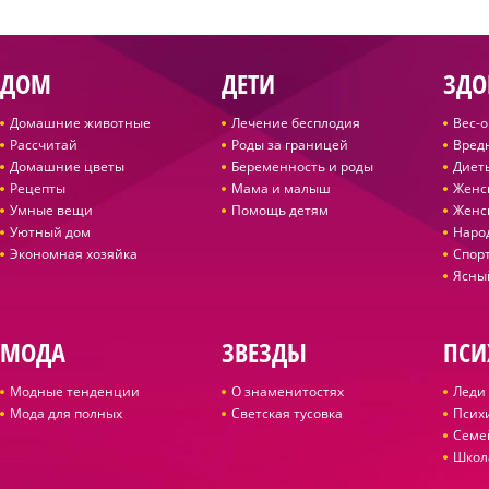
ДОМ
ДЕТИ
ЗДО
Домашние животные
Лечение бесплодия
Вес-
Рассчитай
Роды за границей
Вред
Домашние цветы
Беременность и роды
Диет
Рецепты
Мама и малыш
Женс
Умные вещи
Помощь детям
Женс
Уютный дом
Наро
Экономная хозяйка
Спор
Ясны
МОДА
ЗВЕЗДЫ
ПСИ
Модные тенденции
О знаменитостях
Леди 
Мода для полных
Светская тусовка
Псих
Семе
Школ