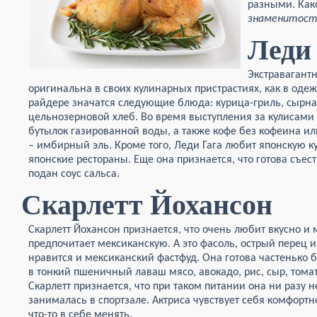
разными. Ка
знаменитост
Леди
Экстравагантн
оригинальна в своих кулинарных пристрастиях, как в одеж
райдере значатся следующие блюда: курица-гриль, сырна
цельнозерновой хлеб. Во время выступления за кулисами 
бутылок газированной воды, а также кофе без кофеина и
– имбирный эль. Кроме того, Леди Гага любит японскую к
японские рестораны. Еще она признается, что готова съес
подан соус сальса.
Скарлетт Йохансон
Скарлетт Йохансон признается, что очень любит вкусно и м
предпочитает мексиканскую. А это фасоль, острый перец и
нравится и мексиканский фастфуд. Она готова частенько б
в тонкий пшеничный лаваш мясо, авокадо, рис, сыр, том
Скарлетт признается, что при таком питании она ни разу н
занималась в спортзале. Актриса чувствует себя комфортн
что-то в себе менять.