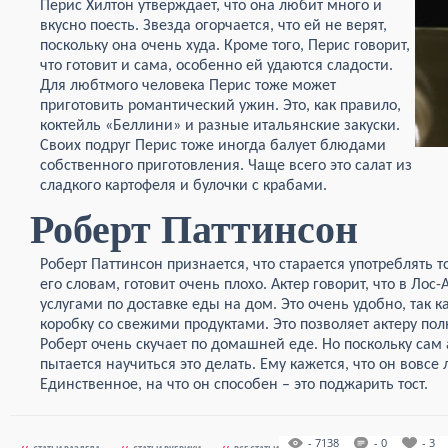
Перис Хилтон утверждает, что она любит много и
вкусно поесть. Звезда огорчается, что ей не верят,
поскольку она очень худа. Кроме того, Перис говорит,
что готовит и сама, особенно ей удаются сладости.
Для любтмого человека Перис тоже может
приготовить романтический ужин. Это, как правило,
коктейль «Беллини» и разные итальянские закуски.
Своих подруг Перис тоже иногда балует блюдами
собственного приготовления. Чаще всего это салат из
сладкого картофеля и булочки с крабами.
Роберт Паттинсон
Роберт Паттинсон признается, что старается употреблять т
его словам, готовит очень плохо. Актер говорит, что в Лос
услугами по доставке еды на дом. Это очень удобно, так к
коробку со свежими продуктами. Это позволяет актеру пол
Роберт очень скучает по домашней еде. Но поскольку сам а
пытается научиться это делать. Ему кажется, что он вовсе
Единственное, на что он способен – это поджарить тост.
- 7138
- 0
- 3