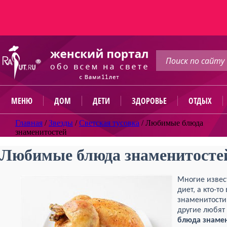
МЕНЮ
ДОМ
ДЕТИ
ЗДОРОВЬЕ
ОТДЫХ
Главная
/
Звезды
/
Светская тусовка
/
Любимые блюда
знаменитостей
Любимые блюда знаменитосте
Многие извес
диет, а кто-т
знаменитости
другие любят
блюда знаме