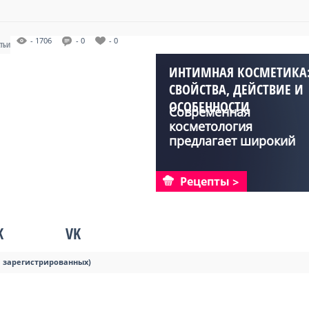
- 1706
- 0
- 0
АТЬИ
ИНТИМНАЯ КОСМЕТИКА
СВОЙСТВА, ДЕЙСТВИЕ И
ОСОБЕННОСТИ
Современная
ОТБЕЛИВАНИЯ
косметология
предлагает широкий
выбор средств дл...
Рецепты
K
VK
я зарегистрированных)