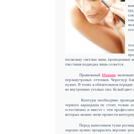
вов
гр
сов
пла
мож
осо
тол
тог
пр
поскольку светлые лини, проведенные во
глаз такая подводка лишь сольется.
Правильный
Макияж
маленьки
перламутровых оттенков. Чересчур бле
нужно. В тенях в обязательном порядке
во внутренних уголках глаз. Белый цвет
Контуры необходимо проводит
черного карандаша не стоит, только 
естественно и вместе с тем професси
которых можно легко провести контурну
Перед нанесением туши ресниц
хорошо нужно прокрасить верхние ресн