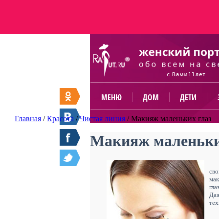
МЕНЮ
ДОМ
ДЕТИ
Главная
/
Красота
/
Чистая линия
/
Макияж маленьких глаз
Макияж маленьки
св
мак
гла
Даж
тех