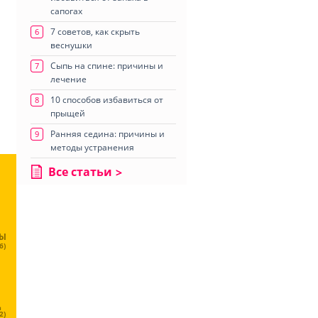
сапогах
7 советов, как скрыть
6
веснушки
Сыпь на спине: причины и
7
лечение
10 способов избавиться от
8
прыщей
Ранняя седина: причины и
9
методы устранения
Все статьи
ЦЫ
6)
Ц
2)