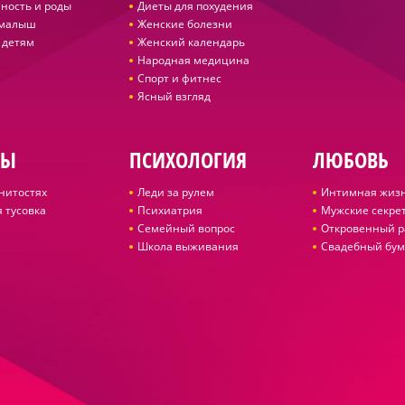
ность и роды
Диеты для похудения
 малыш
Женские болезни
 детям
Женский календарь
Народная медицина
Спорт и фитнес
Ясный взгляд
ДЫ
ПСИХОЛОГИЯ
ЛЮБОВЬ
нитостях
Леди за рулем
Интимная жиз
 тусовка
Психиатрия
Мужские секре
Семейный вопрос
Откровенный р
Школа выживания
Свадебный бум