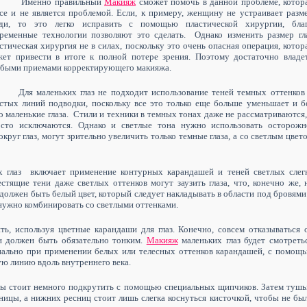
Именно правильный
Макияж
сможет помочь в данной проблеме, котор
се и не является проблемой. Если, к примеру, женщину не устраивает разм
уди, то это легко исправить с помощью пластической хирургии, бла
ременные технологии позволяют это сделать.
Однако изменить размер гл
стическая хирургия не в силах, поскольку это очень опасная операция, котор
ет привести в итоге к полной потере зрения. Поэтому достаточно владе
быми приемами корректирующего макияжа.
Для маленьких глаз не подходит использование теней темных оттенков
стых линий подводки, поскольку все это только еще больше уменьшает и б
о маленькие глаза.
Стили и техники в темных тонах даже не рассматриваются,
осто исключаются. Однако и светлые тона нужно использовать осторожн
круг глаз, могут зрительно увеличить только темные глаза, а со светлым цвет
х глаз
включает применение контурных карандашей и теней светлых слег
стящие тени даже светлых оттенков могут заузить глаза, что, конечно же, 
 должен быть белый цвет, который следует накладывать в области под бровями
 нужно комбинировать со светлыми оттенками.
ь, используя цветные карандаши для глаз. Конечно, совсем отказываться 
он должен быть обязательно тонким.
Макияж
маленьких глаз будет смотреть
онально при применении белых или телесных оттенков карандашей, с помощ
ю линию вдоль внутреннего века.
ы стоит немного подкрутить с помощью специальных щипчиков. Затем туш
ицы, а нижних ресниц стоит лишь слегка коснуться кисточкой, чтобы не бы