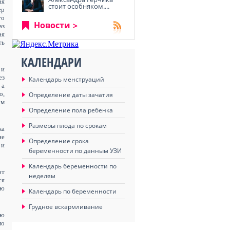
ая
стоит особняком....
ер
го
Новости
аз
ая
ть
КАЛЕНДАРИ
 и
ез
Календарь менструаций
 а
о,
Определение даты зачатия
ом
Определение пола ребенка
Размеры плода по срокам
ка
не
Определение срока
 и
беременности по данным УЗИ
Календарь беременности по
от
неделям
ся
ью
Календарь по беременности
Грудное вскармливание
ью
ло