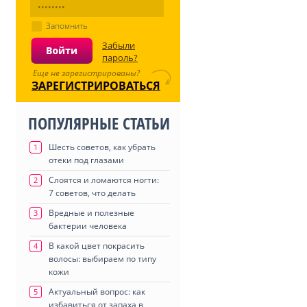
Запомнить
Забыли
пароль?
Еще не зарегистрированы?
ЗАРЕГИСТРИРОВАТЬСЯ
ПОПУЛЯРНЫЕ СТАТЬИ
Шесть советов, как убрать
1
отеки под глазами
Слоятся и ломаются ногти:
2
7 советов, что делать
Вредные и полезные
3
бактерии человека
В какой цвет покрасить
4
волосы: выбираем по типу
кожи
Актуальный вопрос: как
5
избавиться от запаха в