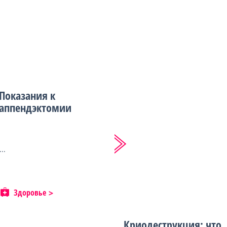
Показания к
аппендэктомии
...
Здоровье
Криодеструкция: что