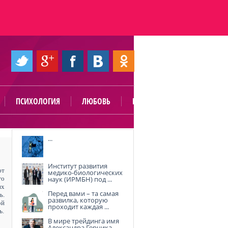
ПСИХОЛОГИЯ
ЛЮБОВЬ
ПОЛЕЗНО
...
Институт развития
ют
медико-биологических
го
наук (ИРМБН) под ...
их
Перед вами – та самая
ь.
развилка, которую
ой
проходит каждая ...
ь.
В мире трейдинга имя
Александра Герчика