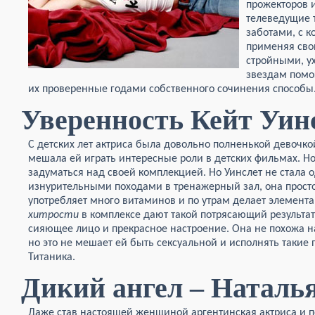
прожекторов 
телеведущие 
заботами, с к
применяя св
стройными, у
звездам помо
их проверенные годами собственного сочинения способы
Уверенность Кейт Уин
С детских лет актриса была довольно полненькой девочкой
мешала ей играть интересные роли в детских фильмах. Н
задуматься над своей комплекцией. Но Уинслет не стала
изнурительными походами в тренажерный зал, она просто
употребляет много витаминов и по утрам делает элемента
хитрости
в комплексе дают такой потрясающий результат,
сияющее лицо и прекрасное настроение. Она не похожа н
но это не мешает ей быть сексуальной и исполнять такие
Титаника.
Дикий ангел – Наталь
Даже став настоящей женщиной аргентинская актриса и п