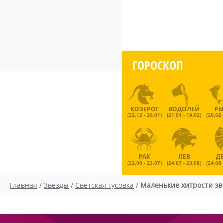
ГОРОСКОП
КОЗЕРОГ
ВОДОЛЕЙ
Р
(22.12 - 20.01)
(21.01 - 19.02)
(20.02 
РАК
ЛЕВ
Д
(22.06 - 23.07)
(24.07 - 23.08)
(24.08 
Главная
/
Звезды
/
Светская тусовка
/
Маленькие хитрости зв