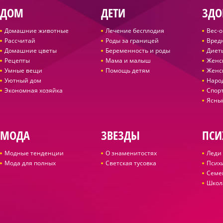
ДОМ
ДЕТИ
ЗДО
Домашние животные
Лечение бесплодия
Вес-
Рассчитай
Роды за границей
Вред
Домашние цветы
Беременность и роды
Диет
Рецепты
Мама и малыш
Женс
Умные вещи
Помощь детям
Женс
Уютный дом
Наро
Экономная хозяйка
Спор
Ясны
МОДА
ЗВЕЗДЫ
ПСИ
Модные тенденции
О знаменитостях
Леди 
Мода для полных
Светская тусовка
Псих
Семе
Школ