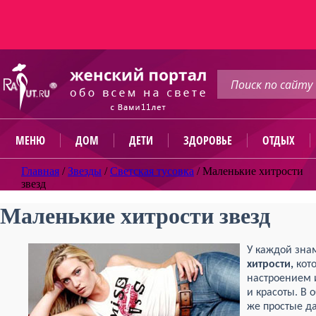
МЕНЮ
ДОМ
ДЕТИ
ЗДОРОВЬЕ
ОТДЫХ
Главная
/
Звезды
/
Светская тусовка
/
Маленькие хитрости
звезд
Маленькие хитрости звезд
У каждой зна
хитрости,
кот
настроением и
и красоты. В
же простые да