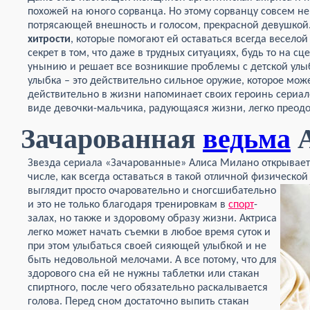
похожей на юного сорванца. Но этому сорванцу совсем не
потрясающей внешность и голосом, прекрасной девушкой.
хитрости
, которые помогают ей оставаться всегда весело
секрет в том, что даже в трудных ситуациях, будь то на с
унынию и решает все возникшие проблемы с детской улы
улыбка – это действительно сильное оружие, которое може
действительно в жизни напоминает своих героинь сериалов
виде девочки-мальчика, радующаяся жизни, легко преод
Зачарованная
ведьма
А
Звезда сериала «Зачарованные» Алиса Милано открывае
числе,
как всегда оставаться в такой отличной физической 
выглядит просто очаровательно и
сногсшибательно
и это не только благодаря тренировкам в
спорт
-
залах, но также и здоровому образу жизни. Актриса
легко может начать съемки в любое время суток и
при этом улыбаться своей сияющей улыбкой и не
быть недовольной мелочами. А все потому, что для
здорового сна ей не нужны таблетки или стакан
спиртного, после чего обязательно раскалывается
голова. Перед сном достаточно выпить стакан