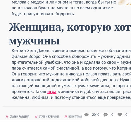
молока с медом и лимоном и тогда, когда бы ты не
встал голова будет на месте, а во всем организме
будет присутствовать бодрость.
Женщина, которую хот
мужчины
Кетрин Зета Джонс в жизни имеемо такая же соблазнител
фильме Зорро. Она способна обворожить мужчину одним 
притягательной улыбкой, что она и сделала со своим муж
пара считается самой счастливой, а все потому, что Кетри
Она говорит, что мужчине никогда нельзя показывать свой
долгих отношений недосягаемой добычей для него. Нужно
настоящей женщиной в умелых руках мужчины, но при это
процентов. Такая
игра
в хищника и добычу заставляет рас
желанна, любима, и поэтому становиться еще прекраснее,
- 2040
- 0
- 0
//
СТАТЬИ РАЗДЕЛА
//
СТАТЬИ РУБРИКИ
//
ВСЕ СТАТЬИ