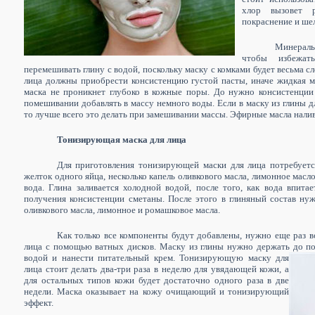
хлор вызовет р
покраснение и ше
Минеральн
чтобы избежат
перемешивать глину с водой, поскольку маску с комками будет весьма с
лица должны приобрести консистенцию густой пасты, иначе жидкая мас
маска не проникнет глубоко в кожные поры. До нужно консистенции
помешивании добавлять в массу немного воды.
Если в маску из глины 
то лучше всего это делать при замешивании массы. Эфирные масла налив
Тонизирующая маска для лица
Для приготовления тонизирующей маски для лица потребуетс
желток одного яйца, несколько капель оливкового масла, лимонное масл
вода. Глина заливается холодной водой, после того, как вода впита
получения консистенции сметаны. После этого в глиняный состав нуж
оливкового масла, лимонное и ромашковое масла.
Как только все компоненты будут добавлены, нужно еще раз 
лица с помощью ватных дисков. Маску из глины нужно держать до п
водой и нанести питательный крем. Тонизирующую маску для
лица стоит делать два-три раза в неделю для увядающей кожи, а
для остальных типов кожи будет достаточно одного раза в две
недели. Маска оказывает на кожу очищающий и тонизирующий
эффект.