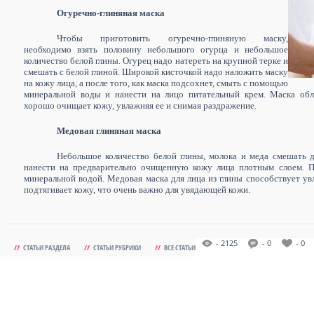
Огуречно-глиняная маска
Чтобы приготовить огуречно-глиняную маску,
необходимо взять половину небольшого огурца и небольшое
количество белой глины. Огурец надо натереть на крупной терке и
смешать с белой глиной. Широкой кисточкой надо наложить маску
на кожу лица, а после того, как маска подсохнет, смыть с помощью
минеральной воды и нанести на лицо питательный крем. Маска обл
хорошо очищает кожу, увлажняя ее и снимая раздражение.
Медовая глиняная маска
Небольшое количество белой глины, молока и меда смешать 
нанести на предварительно очищенную кожу лица плотным слоем. П
минеральной водой. Медовая маска для лица из глины способствует ув
подтягивает кожу, что очень важно для увядающей кожи.
- 2125
- 0
- 0
//
СТАТЬИ РАЗДЕЛА
//
СТАТЬИ РУБРИКИ
//
ВСЕ СТАТЬИ