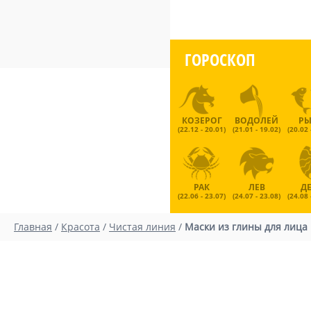
ГОРОСКОП
КОЗЕРОГ
ВОДОЛЕЙ
Р
(22.12 - 20.01)
(21.01 - 19.02)
(20.02 
РАК
ЛЕВ
Д
(22.06 - 23.07)
(24.07 - 23.08)
(24.08 
Главная
/
Красота
/
Чистая линия
/
Маски из глины для лица