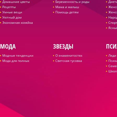
Домашние цветы
Беременность и роды
Диет
Рецепты
Мама и малыш
Женс
Умные вещи
Помощь детям
Женс
Уютный дом
Наро
Экономная хозяйка
Спор
Ясны
МОДА
ЗВЕЗДЫ
ПСИ
Модные тенденции
О знаменитостях
Леди 
Мода для полных
Светская тусовка
Псих
Семе
Школ