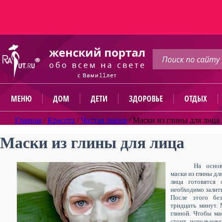
МЕНЮ
ДОМ
ДЕТИ
ЗДОРОВЬЕ
ОТДЫХ
Главная
/
Красота
/
Чистая линия
/
Маски из глины для лица
Маски из глины для лица
На основ
маски из глины дл
лица готовятся 
необходимо залить
После этого бе
тридцать минут. 
глиной. Чтобы ма
стоит использов