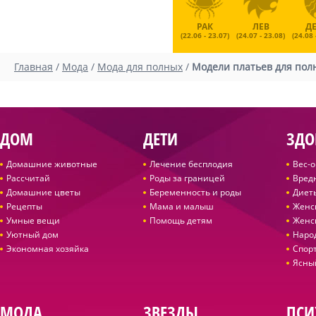
РАК
ЛЕВ
Д
(22.06 - 23.07)
(24.07 - 23.08)
(24.08 
Главная
/
Мода
/
Мода для полных
/
Модели платьев для пол
ДОМ
ДЕТИ
ЗДО
Домашние животные
Лечение бесплодия
Вес-
Рассчитай
Роды за границей
Вред
Домашние цветы
Беременность и роды
Диет
Рецепты
Мама и малыш
Женс
Умные вещи
Помощь детям
Женс
Уютный дом
Наро
Экономная хозяйка
Спор
Ясны
МОДА
ЗВЕЗДЫ
ПСИ