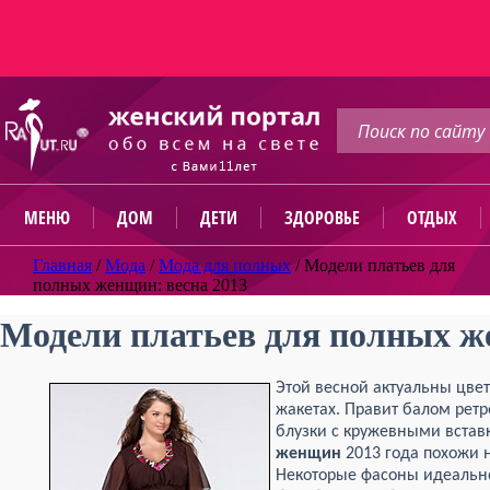
МЕНЮ
ДОМ
ДЕТИ
ЗДОРОВЬЕ
ОТДЫХ
Главная
/
Мода
/
Мода для полных
/
Модели платьев для
полных женщин: весна 2013
Модели платьев для полных ж
Этой весной актуальны цвет
жакетах. Правит балом ретр
блузки с кружевными встав
женщин
2013 года похожи 
Некоторые фасоны идеально 