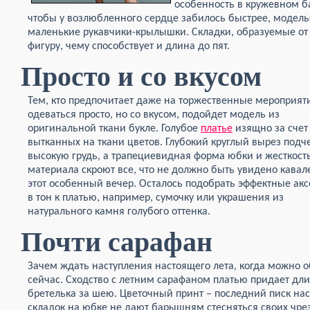
особенность в кружевном ба
чтобы у возлюбленного сердце забилось быстрее, модел
маленькие рукавчики-крылышки. Складки, образуемые от
фигуру, чему способствует и длина до пят.
Просто и со вкусом
Тем, кто предпочитает даже на торжественные мероприят
одеваться просто, но со вкусом, подойдет модель из
оригинальной ткани букле. Голубое
платье
изящно за счет
вытканных на ткани цветов. Глубокий круглый вырез подч
высокую грудь, а трапециевидная форма юбки и жесткост
материала скроют все, что не должно быть увидено кавал
этот особенный вечер. Осталось подобрать эффектные ак
в тон к платью, например, сумочку или украшения из
натурального камня голубого оттенка.
Почти сарафан
Зачем ждать наступления настоящего лета, когда можно 
сейчас. Сходство с летним сарафаном платью придает дл
бретелька за шею. Цветочный принт – последний писк на
складок на юбке не дают барышням стесняться своих чре