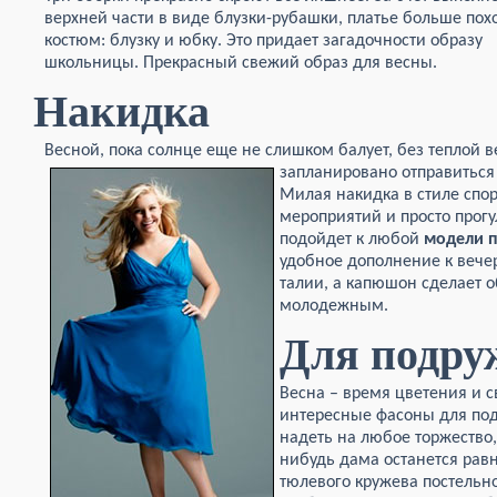
верхней части в виде блузки-рубашки, платье больше пох
костюм: блузку и юбку. Это придает загадочности образу
школьницы. Прекрасный свежий образ для весны.
Накидка
Весной, пока солнце еще не слишком балует, без теплой 
запланировано отправиться
Милая накидка в стиле спор
мероприятий и просто прог
подойдет к любой
модели п
удобное дополнение к вечер
талии, а капюшон сделает 
молодежным.
Для подру
Весна – время цветения и 
интересные фасоны для под
надеть на любое торжество, 
нибудь дама останется рав
тюлевого кружева постельно