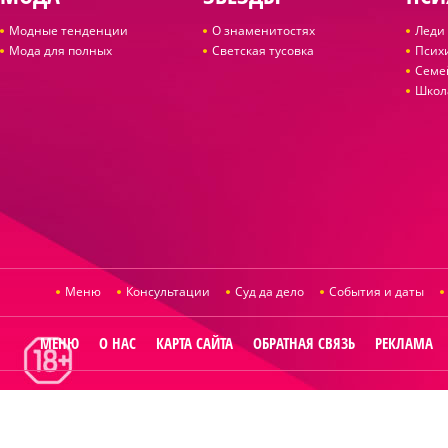
Модные тенденции
О знаменитостях
Леди 
Мода для полных
Светская тусовка
Псих
Семе
Школ
Меню
Консультации
Суд да дело
События и даты
МЕНЮ
О НАС
КАРТА САЙТА
ОБРАТНАЯ СВЯЗЬ
РЕКЛАМА
© 2014
Raut.ru
.