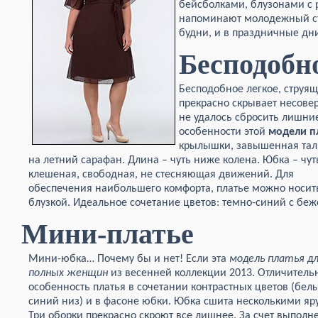
бейсболками, блузонами с 
напоминают молодежный сти
будни, и в праздничные дн
Бесподобн
Бесподобное легкое, струящ
прекрасно скрывает несове
не удалось сбросить лишни
особенности этой
модели п
крылышки, завышенная тал
на летний сарафан. Длина – чуть ниже колена.
Юбка – чут
клешеная, свободная, не стесняющая движений. Для
обеспечения наибольшего комфорта, платье можно носит
блузкой. Идеальное сочетание цветов: темно-синий с бе
Мини-платье
Мини-юбка… Почему бы и нет! Если эта
модель платья д
полных женщин
из весенней коллекции 2013. Отличитель
особенность платья в сочетании контрастных цветов (белы
синий низ) и в фасоне юбки. Юбка сшита несколькими яр
Три оборки прекрасно скроют все лишнее. За счет выполн