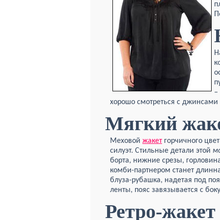
п
П
Н
к
о
п
–
хорошо смотреться с джинсами
Мягкий жак
Меховой
жакет
горчичного цвет
силуэт. Стильные детали этой
м
борта, нижние срезы, горловин
комби-партнером станет длинн
блуза-рубашка, надетая под по
ленты, пояс завязывается с боку
Ретро-жакет