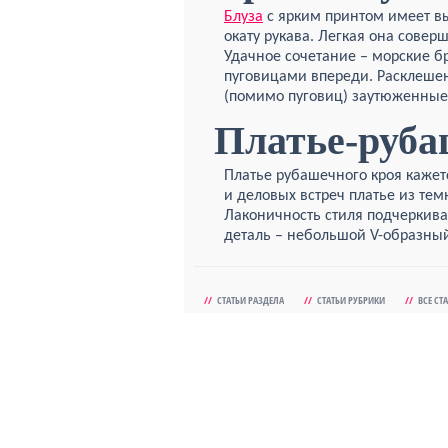
Блуза
с ярким принтом имеет вы
окату рукава. Легкая она сове
Удачное сочетание – морские б
пуговицами впереди. Расклеше
(помимо пуговиц) заутюженные 
Платье-руб
Платье рубашечного кроя кажет
и деловых встреч платье из те
Лаконичность стиля подчеркива
деталь – небольшой V-образный
//
СТАТЬИ РАЗДЕЛА
//
СТАТЬИ РУБРИКИ
//
ВСЕ СТ