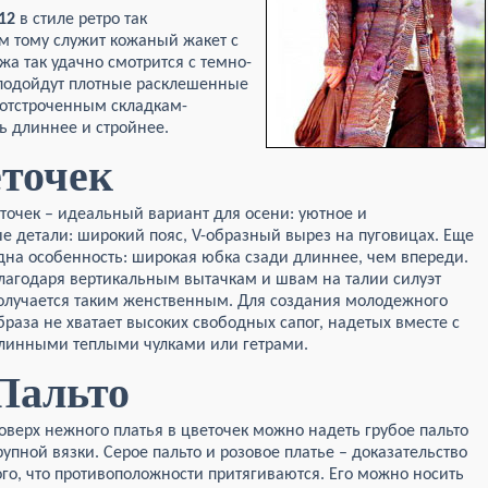
12
в стиле ретро так
м тому служит кожаный жакет с
а так удачно смотрится с темно-
подойдут плотные расклешенные
 отстроченным складкам-
ь длиннее и стройнее.
еточек
еточек – идеальный вариант для осени: уютное и
е детали: широкий пояс, V-образный вырез на пуговицах. Еще
дна особенность: широкая юбка
сзади длиннее, чем впереди.
лагодаря вертикальным вытачкам и швам на талии силуэт
олучается таким женственным. Для создания молодежного
браза не хватает высоких свободных сапог, надетых вместе с
линными теплыми чулками или гетрами.
Пальто
оверх нежного платья в цветочек можно надеть грубое пальто
рупной вязки. Серое пальто и розовое платье – доказательство
ого, что противоположности притягиваются. Его можно носить