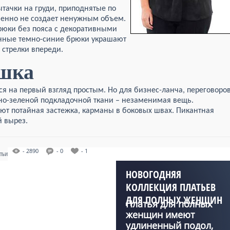
тачки на груди, приподнятые по
ршенно не создает ненужным объем.
рюки без пояса с декоративными
нные темно-синие брюки украшают
стрелки впереди.
ашка
ся на первый взгляд простым. Но для бизнес-ланча, переговоро
мно-зеленой подкладочной ткани – незаменимая вещь.
ют потайная застежка, карманы в боковых швах. Пикантная
 вырез.
- 2890
- 0
- 1
АТЬИ
НОВОГОДНЯЯ
КОЛЛЕКЦИЯ ПЛАТЬЕВ
ДЛЯ ПОЛНЫХ ЖЕНЩИН
Платья для полных
женщин имеют
удлиненный подол,