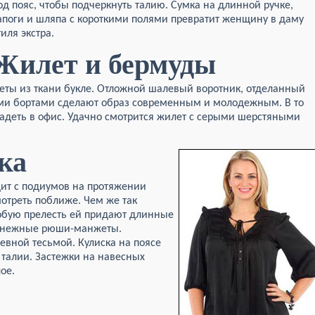
од пояс, чтобы подчеркнуть талию. Сумка на длинной ручке,
апоги и шляпа с короткими полями превратит женщину в даму
тиля экстра.
Жилет и бермуды
еты из ткани букле. Отложной шалевый воротник, отделанный
ыми бортами сделают образ современным и молодежным. В то
адеть в офис. Удачно смотрится жилет с серыми шерстяными
ка
дит с подиумов на протяжении
мотреть поближе. Чем же так
обую прелесть ей придают длинные
ет нежные рюши-манжеты.
евной тесьмой. Кулиска на поясе
 талии. Застежки на навесных
ое.