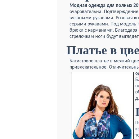
Модная одежда для полных 20
очаровательна. Подтверждение
вязаными рукавами. Розовая кож
серыми рукавами. Под модель 
брюки с карманами. Благодаря
стрелочкам ноги будут выглядет
Платье в цв
Батистовое платье в мелкий цв
привлекательное. Отличительны
о
Б
п
о
д
П
к
т