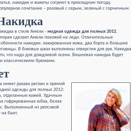
латья, накидки и жакеты согреют в прохладную погоду.
опулярное сочетание – розовый с серым, зеленый с горчичным.
Накидка
акидка в стиле Амели -
модная одежда для полных 2012
,
оторая сделает Амели похожей на леди. Отличительные
собенности накидки: лакированная кожа, два борта и большие
уговицы. В боковых швах выполнены отверстия для рук. Накидк
 то, что надо для дождливой осени. Вишневая накидка будет
 и классическими брюками.
ет
а имеет рукава реглан и прямой
одной одежды для полных 2012
:
а, отделанные кожей. Удачным
ая гофрированная юбка, белая
яс. Выполненный из репсовой
 на бант.