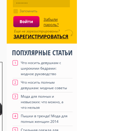
Запомнить
Забыли
пароль?
Еще не зарегистрированы?
ЗАРЕГИСТРИРОВАТЬСЯ
ПОПУЛЯРНЫЕ СТАТЬИ
Что носить девушкам с
1
широкими бедрами:
модное руководство
Что носить полным
2
девушкам: модные советы
Мода для полных и
3
невысоких: что можно, а
что нельзя
Пышки в тренде! Мода для
4
полных женщин 2014
Стильная одежда для
5