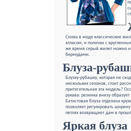
п
с
с
Снова в моде классические жил
атласом, и полочки с кругленн
же время серый жилет можно н
бермудами.
Блуза-рубаш
Блузку-рубашку, которая не схо
нескольких сезонов, стоит расс
притягательная эта модель? Ос
рукава: резинка внизу образу
Батистовая блуза отделана круж
позволяет регулировать ширину
петлях возвращают дам в прошл
Яркая блуза