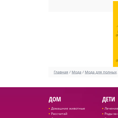
(
(
Главная
/
Мода
/
Мода для полных
ДОМ
ДЕТИ
Домашние животные
Лечение
Рассчитай
Роды за