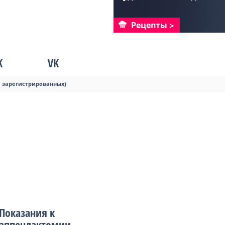
который мож...
Рецепты
K
VK
я зарегистрированных)
Показания к
аппендэктомии