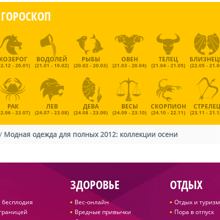
ГОРОСКОП
КОЗЕРОГ
ВОДОЛЕЙ
РЫБЫ
ОВЕН
ТЕЛЕЦ
БЛИЗНЕ
22.12 - 20.01)
(21.01 - 19.02)
(20.02 - 20.03)
(21.03 - 20.04)
(21.04 - 21.05)
(22.05 - 21.0
РАК
ЛЕВ
ДЕВА
ВЕСЫ
СКОРПИОН
СТРЕЛЕ
22.06 - 23.07)
(24.07 - 23.08)
(24.08 - 23.09)
(24.09 - 23.10)
(24.10 - 22.11)
(23.11 - 21.1
/
Модная одежда для полных 2012: коллекции осени
ЗДОРОВЬЕ
ОТДЫХ
 бесплодия
Вес-онлайн
Отдых и туризм
 границей
Вредные привычки
Пора в отпуск