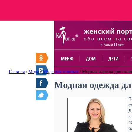
МЕНЮ
ДОМ
ДЕТИ
Главная
/
Мода
/
Мода для полных
/
Модная одежда для полн
Модная одежда дл
П
е
Д
к
4
о