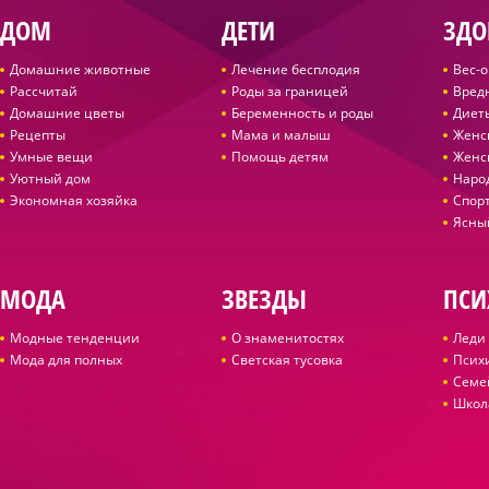
ДОМ
ДЕТИ
ЗДО
Домашние животные
Лечение бесплодия
Вес-
Рассчитай
Роды за границей
Вред
Домашние цветы
Беременность и роды
Диет
Рецепты
Мама и малыш
Женс
Умные вещи
Помощь детям
Женс
Уютный дом
Наро
Экономная хозяйка
Спор
Ясны
МОДА
ЗВЕЗДЫ
ПСИ
Модные тенденции
О знаменитостях
Леди 
Мода для полных
Светская тусовка
Псих
Семе
Школ