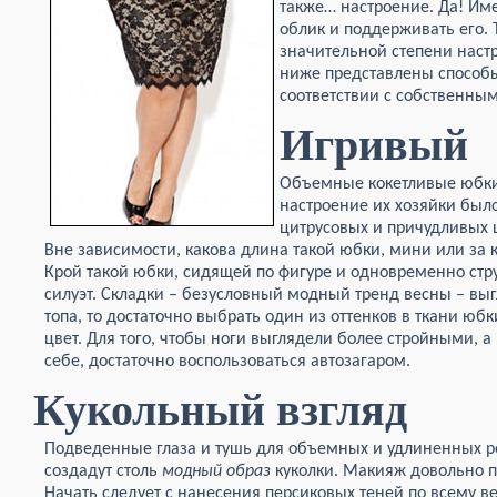
также… настроение. Да! Им
облик и поддерживать его. Т
значительной степени настр
ниже представлены способы
соответствии с собственным
Игривый
Объемные кокетливые юбки 
настроение их хозяйки было
цитрусовых и причудливых ц
Вне зависимости, какова длина такой юбки, мини или за 
Крой такой юбки, сидящей по фигуре и одновременно стр
силуэт. Складки – безусловный модный тренд весны – выг
топа, то достаточно выбрать один из оттенков в ткани ю
цвет. Для того, чтобы ноги выглядели более стройными, а
себе, достаточно воспользоваться автозагаром.
Кукольный взгляд
Подведенные глаза и тушь для объемных и удлиненных 
создадут столь
модный образ
куколки. Макияж довольно п
Начать следует с нанесения персиковых теней по всему ве