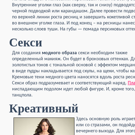
Внутренние уголки глаз (как сверху, так и снизу) подводят
черной подводкой или карандашом. Далее провести подв
по верхней линии роста ресниц и завершить кокетливой с
во внешнем уголке глаза. И под конец – на ресницы нане
несколько слоев туши. На губы — помада персиковых отте
Секси
Для создания
модного образа
секси необходим также
определенный макияж. Он будет в бронзовых оттенках. Д
золотистых тонов с тональной основой с эффектом мерцани
в виде пудры накладывается под скулы, на щеки, чтобы к
Кремовые тени медного цвета наносятся вдоль роста рес
Секси образ подразумевает и соответствующий наряд.
Пла
ниспадающим подолом идет любой фигуре. И, кроме того,
танцпола.
Креативный
Здесь основную роль игра
или со стразами, он подойде
вечернего выхода. Для это