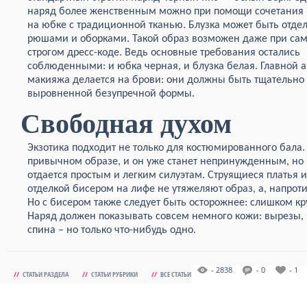
наряд более женственным можно при помощи сочетания 
на юбке с традиционной тканью. Блузка может быть отде
рюшами и оборками. Такой образ возможен даже при са
строгом дресс-коде. Ведь основные требования остались
соблюденными: и юбка черная, и блузка белая. Главной 
макияжа делается на брови: они должны быть тщательно
выровненной безупречной формы.
Свободная духом
Экзотика подходит не только для костюмированного бала.
привычном образе, и он уже станет непринужденным, но 
отдается простым и легким силуэтам. Струящиеся платья
отделкой бисером на лифе не утяжеляют образ, а, напрот
Но с бисером также следует быть осторожнее: слишком к
Наряд должен показывать совсем немного кожи: вырезы,
спина – но только что-нибудь одно.
- 2838
- 0
- 1
//
СТАТЬИ РАЗДЕЛА
//
СТАТЬИ РУБРИКИ
//
ВСЕ СТАТЬИ