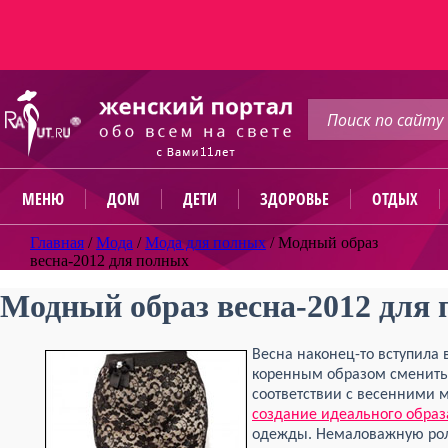
МЕНЮ
ДОМ
ДЕТИ
ЗДОРОВЬЕ
ОТДЫХ
Главная
/
Мода
/
Мода для полных
/
Модный образ
весна-2012 для полных
Модный образ весна-2012 для
Весна наконец-то вступила в
коренным образом сменить
соответствии с весенними
создание идеального образ
одежды. Немаловажную роль