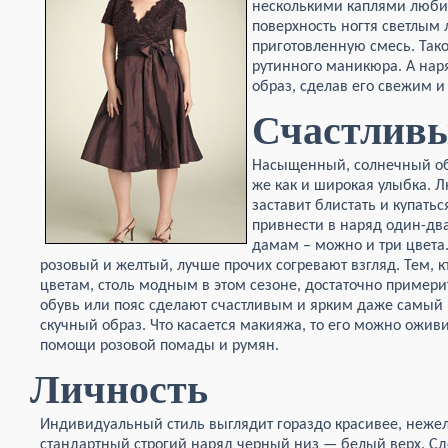
несколькими каплями любим
поверхность ногтя светлым 
приготовленную смесь. Тако
рутинного маникюра. А нар
образ, сделав его свежим 
Счастлив
Насыщенный, солнечный обр
же как и широкая улыбка. 
заставит блистать и купатьс
привнести в наряд один-дв
дамам – можно и три цвета.
розовый и желтый, лучше прочих согревают взгляд. Тем, к
цветам, столь модным в этом сезоне, достаточно примери
обувь или
пояс сделают счастливым и ярким даже самый
скучный образ. Что касается макияжа, то его можно ожив
помощи розовой помады и румян.
Личность
Индивидуальный стиль выглядит гораздо красивее, неже
стандартный строгий наряд черный низ — белый верх. Сд