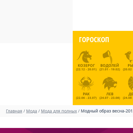
ГОРОСКОП
КОЗЕРОГ
ВОДОЛЕЙ
Р
(22.12 - 20.01)
(21.01 - 19.02)
(20.02 
РАК
ЛЕВ
Д
(22.06 - 23.07)
(24.07 - 23.08)
(24.08 
Главная
/
Мода
/
Мода для полных
/
Модный образ весна-201