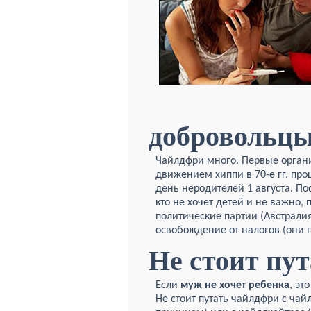
добровольц
Чайлдфри много. Первые орган
движением хиппи в 70-е гг. пр
день неродителей 1 августа. Пос
кто не хочет детей и не важно,
политические партии (Австрали
освобождение от налогов (они 
Не стоит пут
Если
муж не хочет ребенка
, эт
Не стоит путать чайлдфри с чай