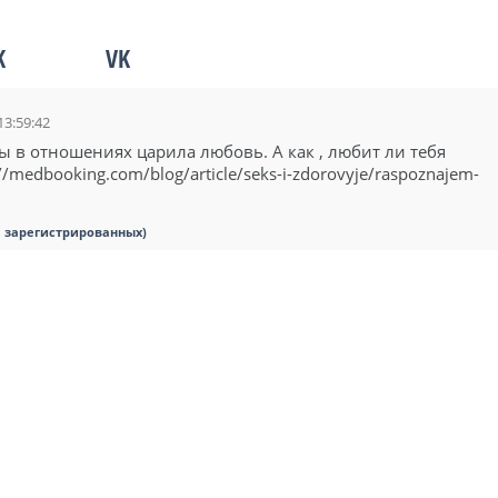
K
VK
13:59:42
бы в отношениях царила любовь. А как , любит ли тебя
//medbooking.com/blog/article/seks-i-zdorovyje/raspoznajem-
я зарегистрированных)