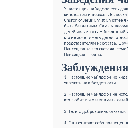
У настоящих чайлдфри есть даж
кинотеатры и церковь. Вывески 
Church
of Jesus Christ Childfree
быть бездетным. Самым весомы
детей является сам бездетный И
кто не хочет иметь детей, относ
представителям искусства, шоу
Плисецкая как-то сказала, семе
Плисецкая — одна.
Заблуждения
1. Настоящие чайлдфри не кидаю
упрекать их в бездетности.
2. Настоящие чайлдфри не испол
кто любит и желает иметь детей
3. Те, кто добровольно отказал
4. Они считают себя полноценны