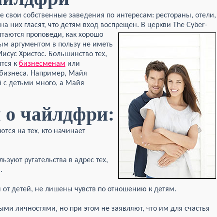
е свои собственные заведения по интересам: рестораны, отели,
на них гласят, что детям вход воспрещен. В церкви The Cyber-
 читаются проповеди, как хорошо
м аргументом в пользу не иметь
исус Христос. Большинство тех,
ятся к
бизнесменам
или
-бизнеса. Например, Майя
й с детьми много, а Майя
 о чайлдфри:
тся на тех, кто начинает
ьзуют ругательства в адрес тех,
.
ся от детей, не лишены чувств по отношению к детям.
ми личностями, но при этом не заявляют, что им для счастья