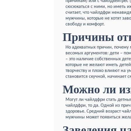
причинам) или с чайлдхейтрес (
сюсюкаться с ними, но иметь их
считает, что чайлдфри ненавидят
мужчины, которые не хотят зав
свободу и комфорт.
Причины от
Но адекватных причин, почему
весомых аргументов: дети – пом
– это наличие собственных дете
которые не желают иметь детей
творчеству и плохо влияют на у
становится скучной, начинает с
Можно ли из
Могут ли чайлдфри стать детны
чайлдфри, то да. Одной из при
здоровье. Средний возраст чай
мужчины может появиться жела
Заведения ч