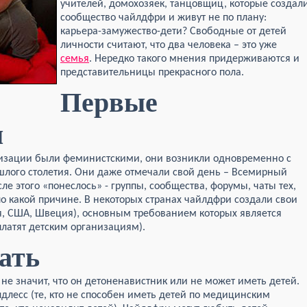
учителей, домохозяек, танцовщиц, которые создал
сообщество чайлдфри и живут не по плану:
карьера-замужество-дети? Свободные от детей
личности считают, что два человека – это уже
семья
. Нередко такого мнения придерживаются и
представительницы прекрасного пола.
Первые
ы
изации были феминистскими, они возникли одновременно с
ошлого столетия. Они даже отмечали свой день – Всемирный
ле этого «понеслось» - группы, сообщества, форумы, чаты тех,
 по какой причине. В некоторых странах чайлдфри создали свои
я, США, Швеция), основным требованием которых является
платят детским организациям).
ать
о не значит, что он детоненавистник или не может иметь детей.
лдлесс (те, кто не способен иметь детей по медицинским