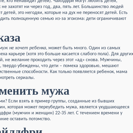
те, кто ненавидит детей). Чайлдфри могут любить детей,
 не захотят ни через год, два, пять лет. Большинство людей
 детей, это негодяи, которые на дух не переносят детей. Есть
одить полноценную семью из-за эгоизма: дети ограничивают
каза
муж не хочет ребенка
, может быть много. Один из самых
еха карьере (хотя это больше касается слабого пола). Для други
й, не желание проходить через этот «ад» снова. Мужчины,
, твердо убеждены, что дети – помеха здоровью, мешают
мственные способности. Как только появляется ребенок, мама
мотреть сериалы.
менить мужа
ми? Если взять в пример группы, созданные из бывших
чин, которая может переубедить мужа, является ухудшающееся
лдфри (мужчин и женщин) 22-35 лет. С течением времени у
ние оставить потомство.
айлдфри