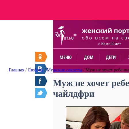
МЕНЮ
ДОМ
ДЕТИ
Главная
/
Любовь
/
Мужские секреты
/
Муж не хочет ребенк
Муж не хочет реб
чайлдфри