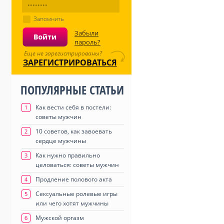
Запомнить
Забыли
пароль?
Еще не зарегистрированы?
ЗАРЕГИСТРИРОВАТЬСЯ
ПОПУЛЯРНЫЕ СТАТЬИ
Как вести себя в постели:
1
советы мужчин
10 советов, как завоевать
2
сердце мужчины
Как нужно правильно
3
целоваться: советы мужчин
Продление полового акта
4
Сексуальные ролевые игры
5
или чего хотят мужчины
Мужской оргазм
6