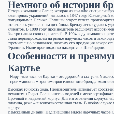
Немного об истории бр
История компании Cartier, которая изначально специализир
ювелирных украшений, началась в 1847 году. Ювелирный м
популярным в Париже. Главный секрет успеха производител
отличалась уникальным дизайном. Бренду легко удалось уд
клиентов. В 1888 году производитель расширяет ассортиме
быстро нашла своих ценителей. В 1904 году компания през
стала первопроходцем на рынке наручных часов и законода
стремительно развивался, поэтому его продукция вскоре ста
Франции. Ныне производство находится в Швейцарии.
Особенности и преиму
Картье
Наручные часы от Картье – это дорогой и статусный аксе
преимуществам хронометров известного бренда можно о
Высокая точность хода. Производитель использует собстве
механизмы Piaget. Большинство моделей имеют сертификат
Прочный и надежный корпус. Для изготовления корпуса чащ
платина, реже – высококачественная сталь. В любом случа
корпус.
Изысканный дизайн. Над внешним видом наручных часов Ca