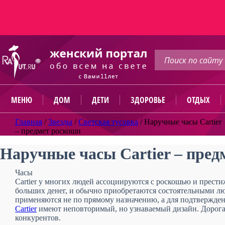
МЕНЮ
ДОМ
ДЕТИ
ЗДОРОВЬЕ
ОТДЫХ
Главная
/
Звезды
/
Светская тусовка
/
Наручные часы Cartier
– предмет роскоши
Наручные часы Cartier – пред
Часы
Cartier у многих людей ассоциируются с роскошью и прести
больших денег, и обычно приобретаются состоятельными лю
применяются не по прямому назначению, а для подтвержден
Cartier
имеют неповторимый, но узнаваемый дизайн. Дорогая
конкурентов.