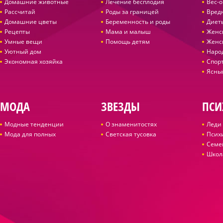
Домашние животные
Лечение бесплодия
Вес-
Рассчитай
Роды за границей
Вред
Домашние цветы
Беременность и роды
Диет
Рецепты
Мама и малыш
Женс
Умные вещи
Помощь детям
Женс
Уютный дом
Наро
Экономная хозяйка
Спор
Ясны
МОДА
ЗВЕЗДЫ
ПСИ
Модные тенденции
О знаменитостях
Леди 
Мода для полных
Светская тусовка
Псих
Семе
Школ