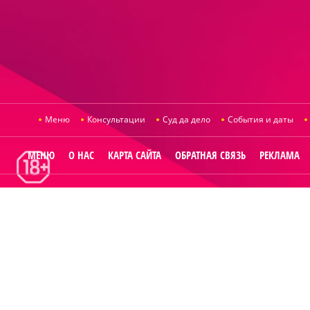
Меню
Консультации
Суд да дело
События и даты
МЕНЮ
О НАС
КАРТА САЙТА
ОБРАТНАЯ СВЯЗЬ
РЕКЛАМА
© 2014
Raut.ru
.