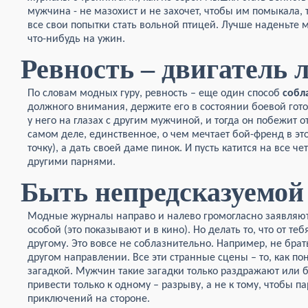
мужчина - не мазохист и не захочет, чтобы им помыкала, 
все свои попытки стать вольной птицей. Лучше наденьте 
что-нибудь на ужин.
Ревность – двигатель 
По словам модных гуру, ревность – еще один способ
собл
должного внимания, держите его в состоянии боевой гото
у него на глазах с другим мужчиной, и тогда он побежит 
самом деле, единственное, о чем мечтает бой-френд в это
точку), а дать своей даме пинок. И пусть катится на все 
другими парнями.
Быть непредсказуемой
Модные журналы направо и налево громогласно заявляют
особой (это показывают и в кино). Но делать то, что от те
другому. Это вовсе не соблазнительно. Например, не брать
другом направлении. Все эти странные сцены – то, как п
загадкой. Мужчин такие загадки только раздражают или б
привести только к одному – разрыву, а не к тому, чтобы п
приключений на стороне.