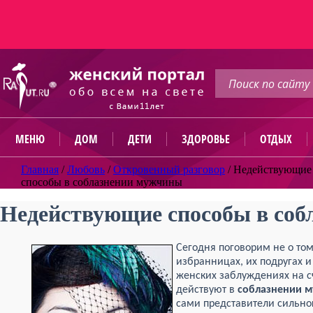
МЕНЮ
ДОМ
ДЕТИ
ЗДОРОВЬЕ
ОТДЫХ
Главная
/
Любовь
/
Откровенный разговор
/
Недействующие
способы в соблазнении мужчины
Недействующие способы в со
Сегодня поговорим не о то
избранницах, их подругах и
женских заблуждениях на с
действуют в
соблазнении 
сами представители сильног