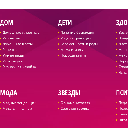
ДОМ
ДЕТИ
ЗДО
Домашние животные
Лечение бесплодия
Вес-
Рассчитай
Роды за границей
Вред
Домашние цветы
Беременность и роды
Диет
Рецепты
Мама и малыш
Женс
Умные вещи
Помощь детям
Женс
Уютный дом
Наро
Экономная хозяйка
Спор
Ясны
МОДА
ЗВЕЗДЫ
ПСИ
Модные тенденции
О знаменитостях
Леди 
Мода для полных
Светская тусовка
Псих
Семе
Школ