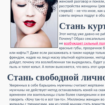
женский разговор и поняли,
расстройства женщины (рев
стервой) – не что иное, как
советы верных подруг в об
Стань кур
Этот метод уже давно не ра
Почему? Образ сексапильной
не
возбуждает сильный пол
красные губы, прозрачное б
или кофты?! Даже если расхаживать в таком наряде тольк
френдом, надев на лицо маску опытной куртизанки, метод
дойдет, почему эта возлюбленная так вырядилась, будет 
пыль и топот копыт. А потом выясняется, что весь этот цирк
Стань свободной личн
Уверенных в себе барышень мужчины считают жертвами
мужчины
не действует метод останавливать коней на ска
временем эти воительницы стали более гламурными и вмес
говорить «Хочу так-то и вот так-то». Миллионы женщин в
журналы с тренингами, как из серой мышки стать воинс