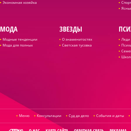
Экономная хозяйка
Спор
Ясны
МОДА
ЗВЕЗДЫ
ПСИ
Модные тенденции
О знаменитостях
Леди 
Мода для полных
Светская тусовка
Псих
Семе
Школ
Меню
Консультации
Суд да дело
События и даты
МЕНЮ
О НАС
КАРТА САЙТА
ОБРАТНАЯ СВЯЗЬ
РЕКЛАМА