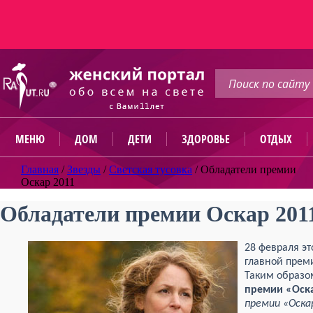
МЕНЮ
ДОМ
ДЕТИ
ЗДОРОВЬЕ
ОТДЫХ
Главная
/
Звезды
/
Светская тусовка
/
Обладатели премии
Оскар 2011
Обладатели премии Оскар 201
28 февраля эт
главной прем
Таким образо
премии «Оск
премии «Оска