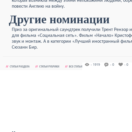
которая возникла между этими непохожими людьми, обрел
повести Англию на войну.
Другие номинации
Приз за оригинальный саундтрек получили Трент Рензор и
для фильма «Социальная сеть». Фильм «Начало» Кристоф
звук и монтаж. А в категории «Лучший иностранный филь
Сюзанн Бир.
- 1919
- 0
- 0
//
СТАТЬИ РАЗДЕЛА
//
СТАТЬИ РУБРИКИ
//
ВСЕ СТАТЬИ