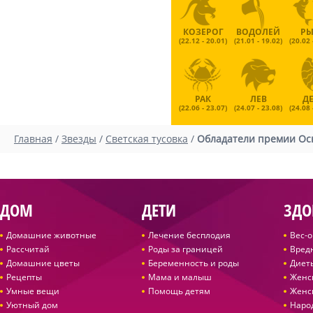
КОЗЕРОГ
ВОДОЛЕЙ
Р
(22.12 - 20.01)
(21.01 - 19.02)
(20.02 
РАК
ЛЕВ
Д
(22.06 - 23.07)
(24.07 - 23.08)
(24.08 
Главная
/
Звезды
/
Светская тусовка
/
Обладатели премии Ос
ДОМ
ДЕТИ
ЗДО
Домашние животные
Лечение бесплодия
Вес-
Рассчитай
Роды за границей
Вред
Домашние цветы
Беременность и роды
Диет
Рецепты
Мама и малыш
Женс
Умные вещи
Помощь детям
Женс
Уютный дом
Наро