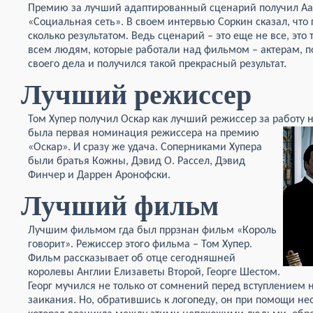
Премию за лучший адаптированный сценарий получил Аа
«Социальная сеть». В своем интервью Соркин сказал, что 
сколько результатом. Ведь сценарий – это еще не все, это
всем людям, которые работали над фильмом – актерам, 
своего дела и получился такой прекрасный результат.
Лучший режиссер
Том Хупер получил Оскар как лучший режиссер за работу 
была первая номинация режиссера на премию
«Оскар». И сразу же удача. Соперниками Хупера
были братья Кожны, Дэвид О. Рассел, Дэвид
Финчер и Даррен Аронофски.
Лучший фильм
Лучшим фильмом гда был пррзнан фильм «Король
говорит». Режиссер этого фильма – Том Хупер.
Фильм рассказывает об отце сегодняшней
королевы Англии Елизаветы Второй, Георге Шестом.
Георг мучился не только от сомнений перед вступлением н
заикания. Но, обратившись к логопеду, он при помощи н