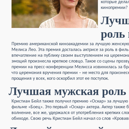
которые дела
кинопремии?
Лучш
роль 
Премию американской киноакадемии за лучшую женскую р
Мелиса Лео. Эта премия досталась актрисе за роль в фил
впечатление на публику своим выступлением на церемони
эмоций произнесла крепкое словцо. Такое со сцены прозв
премии на пресс-конференции Мелисса извинилась за бра
что церемония вручения премии – не место для произнес
прощения у всех, кого оскорбил этот ее поступок.
Лучшая мужская роль 
Кристиан Бейл также получил премию «Оскар» за лучшую 
фильме «Боец». Это первый «Оскар» актера. Актер также 
волнение, все же, удержался от употребления крепких слов
обиходе. Свою речь Кристиан Бейл начал со слов «Кровав