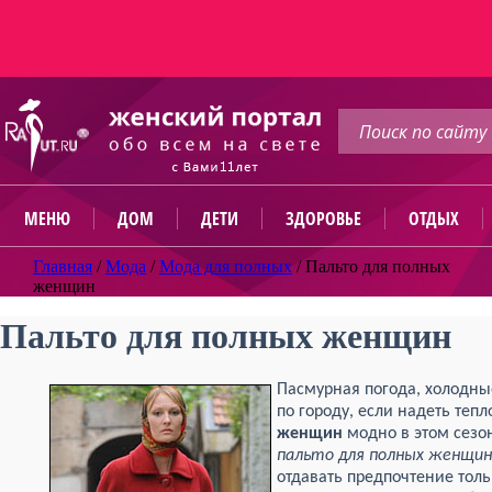
МЕНЮ
ДОМ
ДЕТИ
ЗДОРОВЬЕ
ОТДЫХ
Главная
/
Мода
/
Мода для полных
/
Пальто для полных
женщин
Пальто для полных женщин
Пасмурная погода, холодны
по городу, если надеть тепл
женщин
модно в этом сезо
пальто для полных женщин
отдавать предпочтение толь