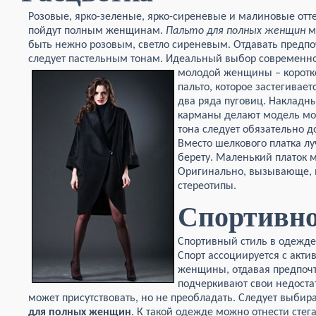
Розовые, ярко-зеленые, ярко-сиреневые и малиновые отт
пойдут полным женщинам.
Пальто для полных женщин
м
быть нежно розовым, светло сиреневым. Отдавать предп
следует пастельным тонам. Идеальный
выбор современн
молодой женщины – коротк
пальто, которое застегивает
два ряда пуговиц. Накладн
карманы делают модель мо
тона следует обязательно 
Вместо шелкового платка л
берету. Маленький платок м
Оригинально, вызывающе,
стереотипы.
Спортивно
Спортивный стиль в одежд
Спорт ассоциируется с акти
женщины, отдавая предпочт
подчеркивают свои недоста
может присутствовать, но не преобладать. Следует выби
для полных женщин
. К такой одежде можно отнести стег