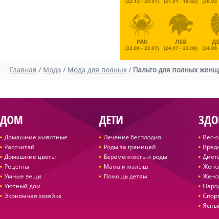
(22.12 - 20.01)
(21.01 - 19.02)
(20.02 
РАК
ЛЕВ
Д
(22.06 - 23.07)
(24.07 - 23.08)
(24.08 
Главная
/
Мода
/
Мода для полных
/
Пальто для полных жен
ДОМ
ДЕТИ
ЗДО
Домашние животные
Лечение бесплодия
Вес-
Рассчитай
Роды за границей
Вред
Домашние цветы
Беременность и роды
Диет
Рецепты
Мама и малыш
Женс
Умные вещи
Помощь детям
Женс
Уютный дом
Наро
Экономная хозяйка
Спор
Ясны