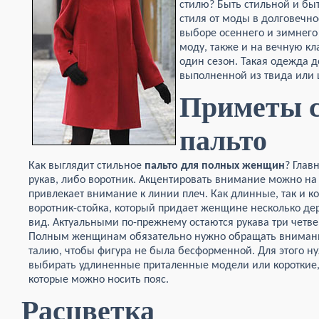
стилю? Быть стильной и бы
стиля от моды в долговечно
выборе осеннего и зимнего
моду, также и на вечную кл
один сезон. Такая одежда 
выполненной из твида или 
Приметы с
пальто
Как выглядит стильное
пальто для полных женщин
? Глав
рукав, либо воротник. Акцентировать внимание можно на 
привлекает внимание к линии плеч. Как длинные, так и к
воротник-стойка,
который придает женщине несколько де
вид. Актуальными по-прежнему остаются рукава три четве
Полным женщинам обязательно нужно обращать вниман
талию, чтобы фигура не была бесформенной. Для этого н
выбирать удлиненные приталенные модели или короткие,
которые можно носить пояс.
Расцветка