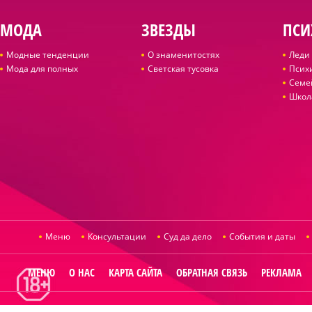
МОДА
ЗВЕЗДЫ
ПСИ
Модные тенденции
О знаменитостях
Леди 
Мода для полных
Светская тусовка
Псих
Семе
Школ
Меню
Консультации
Суд да дело
События и даты
МЕНЮ
О НАС
КАРТА САЙТА
ОБРАТНАЯ СВЯЗЬ
РЕКЛАМА