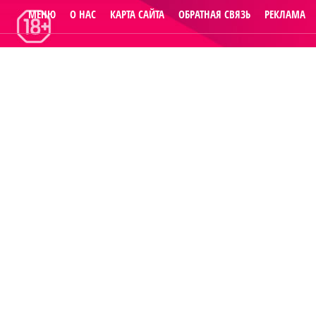
МЕНЮ
О НАС
КАРТА САЙТА
ОБРАТНАЯ СВЯЗЬ
РЕКЛАМА
© 2014
Raut.ru
.