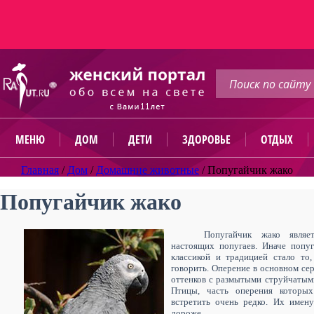
МЕНЮ
ДОМ
ДЕТИ
ЗДОРОВЬЕ
ОТДЫХ
Главная
/
Дом
/
Домашние животные
/
Попугайчик жако
Попугайчик жако
Попугайчик жако являе
настоящих попугаев. Иначе попу
классикой и традицией стало то
говорить. Оперение в основном се
оттенков с размытыми струйчатыми
Птицы, часть оперения которы
встретить очень редко. Их имен
дороже.