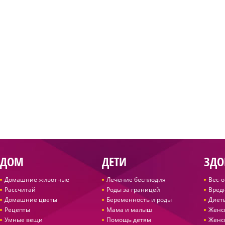
ДОМ
ДЕТИ
ЗДО
Домашние животные
Лечение бесплодия
Вес-
Рассчитай
Роды за границей
Вред
Домашние цветы
Беременность и роды
Диет
Рецепты
Мама и малыш
Женс
Умные вещи
Помощь детям
Женс