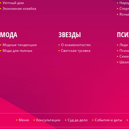
Уютный дом
Наро
Экономная хозяйка
Спор
Ясны
МОДА
ЗВЕЗДЫ
ПСИ
Модные тенденции
О знаменитостях
Леди 
Мода для полных
Светская тусовка
Псих
Семе
Школ
Меню
Консультации
Суд да дело
События и даты