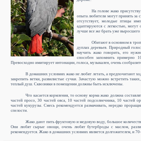
На голове жако присутств
опыта любители могут принять за 
отсутствует, молодые птицы име
адаптируются с легкостью, могут 
лучше все же брать уже выросшего 
Обитают в основном в троп
дуплах деревьев. Природный голос
научить жако говорить, его нужн
способен запомнить примерно 1
Превосходно имитирует интонации, голоса, музыкален, очень сообразит
В домашних условиях жако не любят летать, а предпочитают ход
закрепить ветки, развилистые сучки. Зачастую можно встретить таких
теплый душ. Сквозняки в помещении должны быть исключены.
Что касается кормления, то основу корма жако должна составлят
частей просо, 30 частей овса, 10 частей подсолнечника, 10 частей о
частей кукурузы. Смесь рекомендуется размачивать, нередко проращив
спелости.
Жако дают пить фруктовую и медовую воду, большое количество 
Они любят сырые овощи, очень любят бутерброды с маслом, различ
рекомендуется. Жако в домашних условиях является долгожителем, и 70—