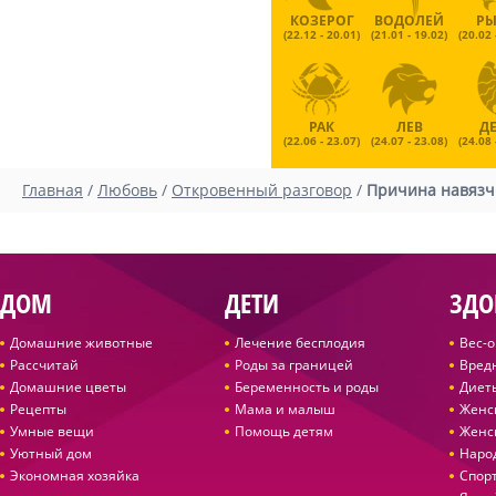
КОЗЕРОГ
ВОДОЛЕЙ
Р
(22.12 - 20.01)
(21.01 - 19.02)
(20.02 
РАК
ЛЕВ
Д
(22.06 - 23.07)
(24.07 - 23.08)
(24.08 
Главная
/
Любовь
/
Откровенный разговор
/
Причина навязч
ДОМ
ДЕТИ
ЗДО
Домашние животные
Лечение бесплодия
Вес-
Рассчитай
Роды за границей
Вред
Домашние цветы
Беременность и роды
Диет
Рецепты
Мама и малыш
Женс
Умные вещи
Помощь детям
Женс
Уютный дом
Наро
Экономная хозяйка
Спор