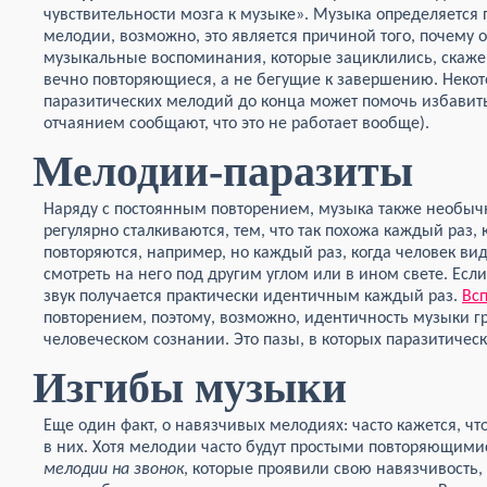
чувствительности мозга к музыке». Музыка определяется
мелодии, возможно, это является причиной того, почему от
музыкальные воспоминания, которые зациклились, скажем
вечно повторяющиеся, а не бегущие к завершению. Некот
паразитических мелодий до конца может помочь избавитьс
отчаянием сообщают, что это не работает вообще).
Мелодии-паразиты
Наряду с постоянным повторением, музыка также необыч
регулярно сталкиваются, тем, что так похожа каждый раз, 
повторяются, например, но каждый раз, когда человек вид
смотреть на него под другим углом или в ином свете. Есл
звук получается практически идентичным каждый раз.
Вс
повторением, поэтому, возможно, идентичность музыки г
человеческом сознании. Это пазы, в которых паразитичес
Изгибы музыки
Еще один факт, о навязчивых мелодиях: часто кажется, чт
в них. Хотя мелодии часто будут простыми повторяющим
мелодии на звонок
, которые проявили свою навязчивост