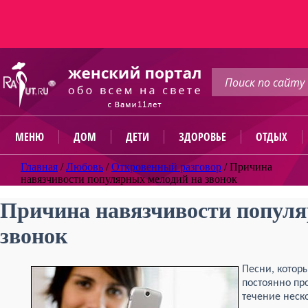
МЕНЮ
ДОМ
ДЕТИ
ЗДОРОВЬЕ
ОТДЫХ
Главная
/
Любовь
/
Откровенный разговор
/
Причина
навязчивости популярных мелодий на звонок
Причина навязчивости популя
звонок
Песни, которы
постоянно пр
течение неск