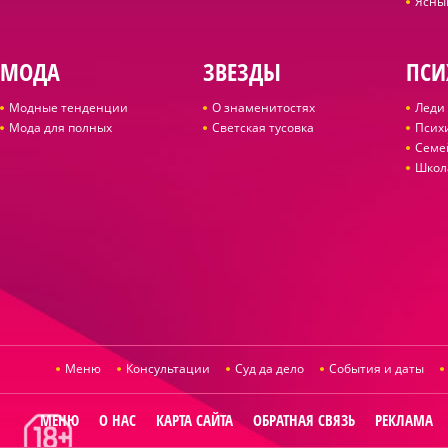
Ясны
МОДА
ЗВЕЗДЫ
ПСИ
Модные тенденции
О знаменитостях
Леди 
Мода для полных
Светская тусовка
Псих
Семе
Школ
Меню
Консультации
Суд да дело
События и даты
МЕНЮ
О НАС
КАРТА САЙТА
ОБРАТНАЯ СВЯЗЬ
РЕКЛАМА