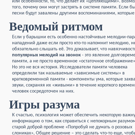
или особенности, то, что делает их «цепляющими». Возмо
того, почему они могут застрять в системе памяти. Если б
песни будут завалены другими воспоминаниями, которые 
Ведомый ритмом
Если у барышни есть особенно настойчивые мелодии-пара
нападений даже если просто кто-то напомнит мелодию, н
обязательно слышать её. Это доказывает, что навязчивост
популярных мелодий на звонок
- это явление долговрем
памяти, а не просто временное «остаточное отображение»
Но это не вся история. Исследователи памяти человека
определили так называемые «зависимые системы» в
кратковременной памяти - компоненты ума, которые захв
звуки, сохраняя их «живыми» в течение короткого времен
человек сосредоточен на них.
Игры разума
К счастью, психология может обеспечить некоторую важн
информацию о том, как справиться с непокорным разумом
старой доброй проблеме «Попробуй не думать о розовых
слониках», Общее решение – это сделать что-то еще, чтоб