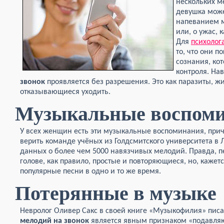
нескольких м
девушка може
напеванием 
или, о ужас, 
Для
психолог
то, что они п
сознания, ко
контроля. На
звонок
проявляется без разрешения. Это как паразиты, ж
отказывающиеся уходить.
Музыкальные воспом
У всех женщин есть эти музыкальные воспоминания, причё
верить команде учёных из Голдсмитского университета в 
данных о более чем 5000 навязчивых мелодий. Правда, пе
голове, как правило, простые и повторяющиеся, но, кажетс
популярные песни в одно и то же время.
Потерянные в музыке
Невролог Оливер Сакс в своей книге «Музыкофилия» писа
мелодий на звонок
является явным признаком «подавляю