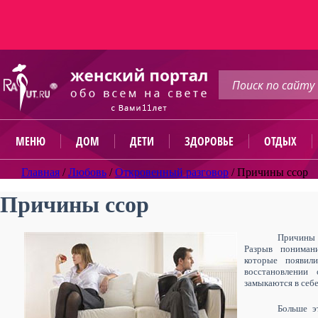
МЕНЮ
ДОМ
ДЕТИ
ЗДОРОВЬЕ
ОТДЫХ
Главная
/
Любовь
/
Откровенный разговор
/
Причины ссор
Причины ссор
Причины 
Разрыв пониман
которые появил
восстановлении
замыкаются в себе 
Больше э