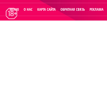
МЕНЮ
О НАС
КАРТА САЙТА
ОБРАТНАЯ СВЯЗЬ
РЕКЛАМА
© 2014
Raut.ru
.