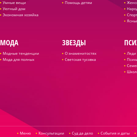
Умные вещи
Помощь детям
Женс
Уютный дом
Наро
Экономная хозяйка
Спор
Ясны
МОДА
ЗВЕЗДЫ
ПСИ
Модные тенденции
О знаменитостях
Леди 
Мода для полных
Светская тусовка
Псих
Семе
Школ
Меню
Консультации
Суд да дело
События и даты