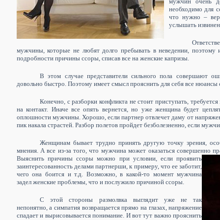
мужчин очень д
необходимо для с
что нужно – вер
услышать извинен
Ответстве
мужчины, которые не любят долго пребывать в неведении, поэтому и
подробности причины ссоры, списав все на женские капризы.
В этом случае представители сильного пола совершают оши
довольно быстро. Поэтому имеет смысл прояснить для себя все нюансы с
Конечно, с разборки конфликта не стоит приступать, требуется
на контакт. Иначе все опять вернется, но уже женщина будет цепл
оплошности мужчины. Хорошо, если партнер отвлечет даму от напряжен
пик накала страстей. Разбор полетов пройдет безболезненно, если мужчи
Женщинам бывает трудно принять другую точку зрения, особ
мнения. А все из-за того, что мужчина может оказаться совершенно п
Выяснить причины ссоры можно при условии, если проявить
заинтересованность делами партнерши, к
примеру, что ее заботит,
чего она боится и т.д. Возможно, в какой-то момент мужчина
задел женские проблемы, что и послужило причиной ссоры.
С этой стороны размолвка выглядит уже не так
непонятно, а симпатия возвращается прямо на глазах, напряжение
спадает и вырисовывается понимание. И вот тут важно прояснить