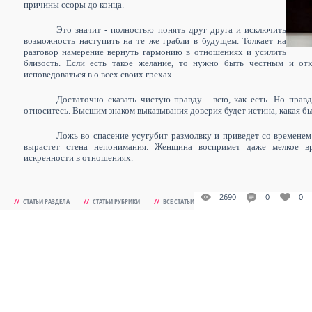
причины ссоры до конца.
Это значит - полностью понять друг друга и исключить
возможность наступить на те же грабли в будущем. Толкает на
разговор намерение вернуть гармонию в отношениях и усилить
близость. Если есть такое желание, то нужно быть честным и от
исповедоваться в о всех своих грехах.
Достаточно сказать чистую правду - всю, как есть. Но прав
относитесь. Высшим знаком выказывания доверия будет истина, какая бы
Ложь во спасение усугубит размолвку и приведет со временем 
вырастет стена непонимания. Женщина воспримет даже мелкое вр
искренности в отношениях.
- 2690
- 0
- 0
//
СТАТЬИ РАЗДЕЛА
//
СТАТЬИ РУБРИКИ
//
ВСЕ СТАТЬИ