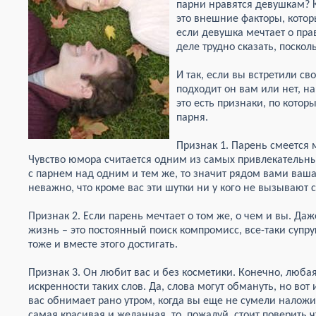
парни нравятся девушкам? 
это внешние факторы, котор
если девушка мечтает о пра
деле трудно сказать, поскол
И так, если вы встретили св
подходит он вам или нет, н
это есть признаки, по кото
парня.
Признак 1. Парень смеется
Чувство юмора считается одним из самых привлекательных
с парнем над одним и тем же, то значит рядом вами ваша
неважно, что кроме вас эти шутки ни у кого не вызывают 
Признак 2. Если парень мечтает о том же, о чем и вы. Даж
жизнь – это постоянный поиск компромисс, все-таки супр
тоже и вместе этого достигать.
Признак 3. Он любит вас и без косметики. Конечно, люба
искренности таких слов. Да, слова могут обмануть, но во
вас обнимает рано утром, когда вы еще не сумели наложит
самая красивая и желанная, то, пожалуй, стоит поверить ч