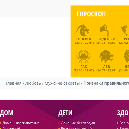
ГОРОСКОП
КОЗЕРОГ
ВОДОЛЕЙ
Р
(22.12 - 20.01)
(21.01 - 19.02)
(20.02 
РАК
ЛЕВ
Д
(22.06 - 23.07)
(24.07 - 23.08)
(24.08 
Главная
/
Любовь
/
Мужские секреты
/
Признаки правильног
ДОМ
ДЕТИ
ЗДО
Домашние животные
Лечение бесплодия
Вес-
Рассчитай
Роды за границей
Вред