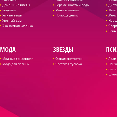
Домашние цветы
Беременность и роды
Диет
Рецепты
Мама и малыш
Женс
Умные вещи
Помощь детям
Женс
Уютный дом
Наро
Экономная хозяйка
Спор
Ясны
МОДА
ЗВЕЗДЫ
ПСИ
Модные тенденции
О знаменитостях
Леди 
Мода для полных
Светская тусовка
Псих
Семе
Школ