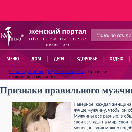
МЕНЮ
ДОМ
ДЕТИ
ЗДОРОВЬЕ
ОТДЫХ
Главная
/
Любовь
/
Мужские секреты
/
Признаки
правильного мужчины
Признаки правильного мужч
Наверное, каждая женщина 
лучше мужчину, чтобы он об
Мужчины все разные, в общ
свои взгляды на мир, свои п
менее, ключик можно подобр