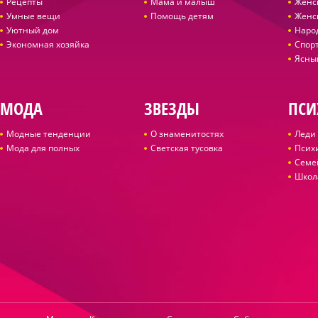
Рецепты
Мама и малыш
Женс
Умные вещи
Помощь детям
Женс
Уютный дом
Наро
Экономная хозяйка
Спор
Ясны
МОДА
ЗВЕЗДЫ
ПСИ
Модные тенденции
О знаменитостях
Леди 
Мода для полных
Светская тусовка
Псих
Семе
Школ