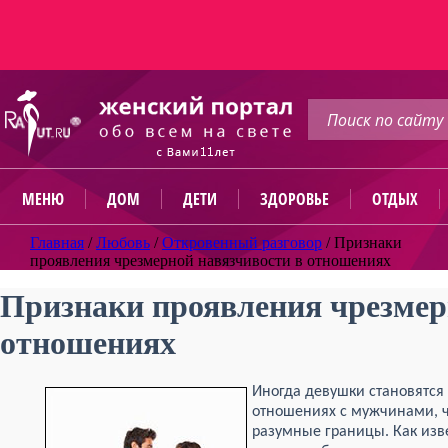
МЕНЮ
ДОМ
ДЕТИ
ЗДОРОВЬЕ
ОТДЫХ
Главная
/
Любовь
/
Откровенный разговор
/
Признаки
проявления чрезмерной навязчивости в отношениях
Признаки проявления чрезмер
отношениях
Иногда девушки становятся
отношениях с мужчинами, ч
разумные границы. Как изв