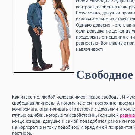
своем свободные существа,
контроль, особенно если ре
Безусловно, девушки проя
исключительно из страха то
Однако доверие – это глав
если девушка не до конца у
продолжать отношения с ни
ревностью. Вот главные пр
навязчивости.
Свободное
Как известно, любой человек имеет право свободы. И му
свободная личность. А потому не стоит постоянно просмат
компромата, ограничивать его встречи с друзьями и колл
глупые ошибки, которые так свойственны слишком
ревни
конце концов, девушке и самой понадобится рано или поз
на корпоратив и тому подобное. И вряд ли ей понравитс
партнера.