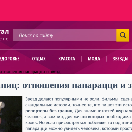
ЗДОРОВЬЕ
ОТДЫХ
КРАСОТА
МОДА
ЗВЕЗДЫ
 отношения папарацци и звезд
аниц: отношения папарацци и з
Звезд делают популярными не роли, фильмы, сцена
скандальные истории, точнее те, кто пишет эти ист
репортеры без границ
. Для знаменитостей журнали
человек, а вампир, для жизни которых необходима
кровь. Но если присмотреться поближе, то под ци
папарацци можно увидеть человека, который прос