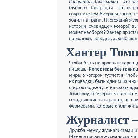
Репортеры без границ
– это то
глупости. Папарацци – это аза
совратителем Америки считаетс
ходил на грани. Настоящий жур
истории, очевидцем которой вы
может наоборот? Хантер пристал
наркотики, передоз, захлебыва
Хантер Томп
Чтобы быть не просто папарацци
пишешь.
Репортеры без грани
мира, в котором тусуются. Чтоб
их повадки, быть одним из них 
стирают одежду, и на своих ад
Томпсону, байкеры смогли посмо
сегодняшние папарацци, не при
фермерами, которые стали жить
Журналист –
Дружба между журналистами и з
Манера письма журналиста – эт