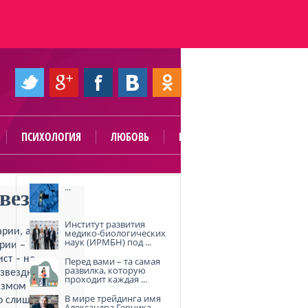
ПСИХОЛОГИЯ
ЛЮБОВЬ
ПОЛЕЗНО
...
везд
Институт развития
рии, а
медико-биологических
наук (ИРМБН) под ...
ории –
ст – не
Перед вами – та самая
развилка, которую
 звездная
проходит каждая ...
низмом
В мире трейдинга имя
то слишком
Александра Герчика