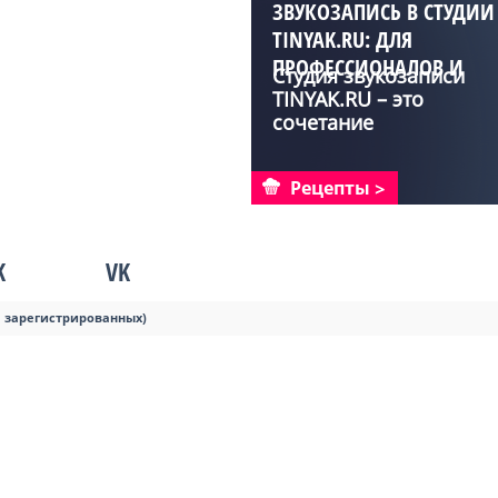
ЗВУКОЗАПИСЬ В СТУДИИ
TINYAK.RU: ДЛЯ
ПРОФЕССИОНАЛОВ И
Студия звукозаписи
АМАТОРОВ
TINYAK.RU – это
сочетание
высококласс...
Рецепты
K
VK
я зарегистрированных)