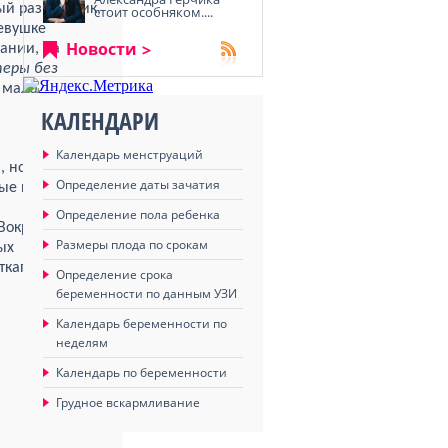
ый развратник,
стоит особняком....
ревушке
Новости
ании, на
еры без
 мало.
КАЛЕНДАРИ
Календарь менструаций
 но есть и
Определение даты зачатия
ые пузыри.
Определение пола ребенка
Вокруг многих
Размеры плода по срокам
ых
откапывали и
Определение срока
беременности по данным УЗИ
Календарь беременности по
неделям
и
Календарь по беременности
Грудное вскармливание