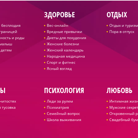
ЗДОРОВЬЕ
ОТДЫХ
 бесплодия
Вес-онлайн
Отдых и туризм
 границей
Вредные привычки
Пора в отпуск
ность и роды
Диеты для похудения
 малыш
Женские болезни
 детям
Женский календарь
Народная медицина
Спорт и фитнес
Ясный взгляд
ДЫ
ПСИХОЛОГИЯ
ЛЮБОВЬ
нитостях
Леди за рулем
Интимная жиз
 тусовка
Психиатрия
Мужские секре
Семейный вопрос
Откровенный р
Школа выживания
Свадебный бум