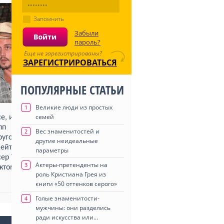
Запомнить
Забыли
пароль?
Еще не зарегистрированы?
ЗАРЕГИСТРИРОВАТЬСЯ
ПОПУЛЯРНЫЕ СТАТЬИ
Великие люди из простых
1
семей
е, и автор сам
пп
Вес знаменитостей и
2
ругом, но
другие неидеальные
Кейт Мосс свою
параметры
сер Терри
Актеры-претенденты на
3
ктом, что
роль Кристиана Грея из
книги «50 оттенков серого»
Голые знаменитости-
4
мужчины: они разделись
ради искусства или...