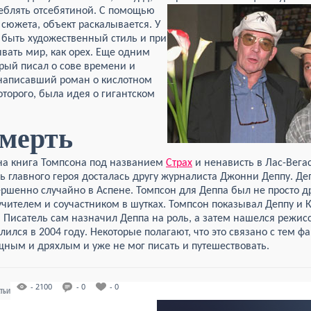
еблять отсебятиной. С помощью
 сюжета, объект раскалывается. У
 быть художественный стиль и при
вать мир, как орех. Еще одним
рый писал о сове времени и
 написавший роман о кислотном
торого, была идея о гигантском
мерть
на книга Томпсона под названием
Страх
и ненависть в Лас-Вегас
ь главного героя досталась другу журналиста Джонни Деппу. Де
ршенно случайно в Аспене. Томпсон для Деппа был не просто д
учителем и соучастником в шутках. Томпсон показывал Деппу и 
. Писатель сам назначил Деппа на роль, а затем нашелся режис
ился в 2004 году. Некоторые полагают, что это связано с тем фа
ным и дряхлым и уже не мог писать и путешествовать.
- 2100
- 0
- 0
АТЬИ