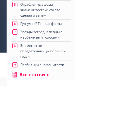
Ограбленные дома
5
знаменитостей: кто это
сделал и зачем
Гуф умер? Точные факты
6
Звезды эстрады: певцы с
7
необычными голосами
Знаменитые
8
обладательницы большой
груди
Лесбиянки знаменитости
9
Все статьи