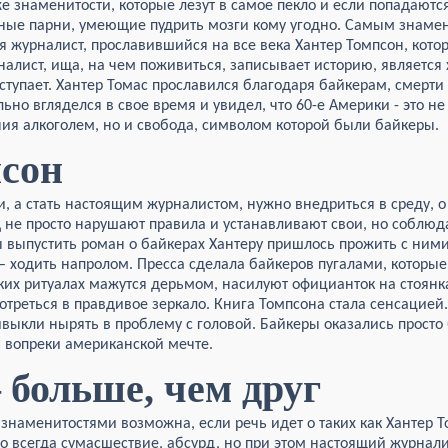
же знаменитости, которые лезут в самое пекло и если попадаются
ртные парни, умеющие пудрить мозги кому угодно. Самым знам
я журналист, прославившийся на все века Хантер Томпсон, кот
налист, ища, на чем поживиться, записывает историю, является
ступает. Хантер Томас прославился благодаря байкерам, смерти
ьно вгляделся в свое время и увидел, что 60-е Америки - это не
ния алкоголем, но и свобода, символом которой были байкеры.
сон
, а стать настоящим журналистом, нужно внедриться в среду, о
ц
не просто нарушают правила и устанавливают свои, но соблюд
ы выпустить роман о байкерах Хантеру пришлось прожить с ними
– ходить напролом. Пресса сделала байкеров пугалами, которые
ских ритуалах мажутся дерьмом, насилуют официанток на стоянк
треться в правдивое зеркало. Книга Томпсона стала сенсацией.
выкли нырять в проблему с головой. Байкеры оказались прост
 вопреки американской мечте.
 больше, чем друг
наменитостями возможна, если речь идет о таких как Хантер Т
о всегда сумасшествие, абсурд, но при этом настоящий журнали