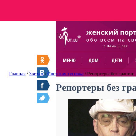
МЕНЮ
ДОМ
ДЕТИ
Главная
/
Звезды
/
Светская тусовка
/
Репортеры без границ:
Репортеры без гр