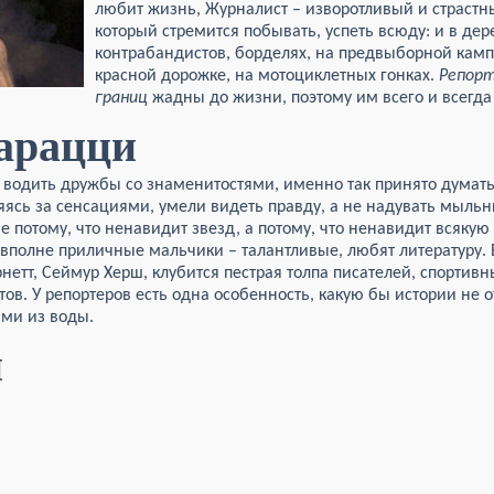
любит жизнь, Журналист – изворотливый и страстн
который стремится побывать, успеть всюду: и в де
контрабандистов, борделях, на предвыборной камп
красной дорожке, на мотоциклетных гонках.
Репорт
границ
жадны до жизни, поэтому им всего и всегда
арацци
 водить дружбы со знаменитостями, именно так принято думать,
яясь за сенсациями, умели видеть правду, а не надувать мыльн
 потому, что ненавидит звезд, а потому, что ненавидит всякую
вполне приличные мальчики – талантливые, любят литературу. 
рнетт, Сеймур Херш, клубится пестрая толпа писателей, спортивн
тов. У репортеров есть одна особенность, какую бы истории не 
ими из воды.
и
ерик