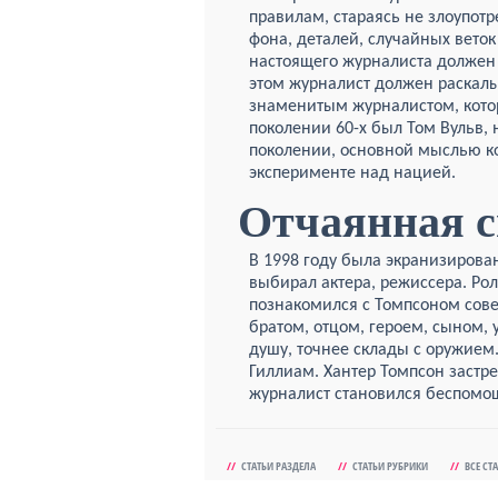
правилам, стараясь не
злоупотр
фона, деталей, случайных веток
настоящего журналиста должен
этом журналист должен раскалы
знаменитым журналистом, кото
поколении 60-х был Том Вульв,
поколении, основной мыслью ко
эксперименте над нацией.
Отчаянная с
В 1998 году была экранизирова
выбирал актера, режиссера. Рол
познакомился с Томпсоном сове
братом, отцом, героем, сыном, 
душу, точнее склады с оружием
Гиллиам. Хантер Томпсон застрел
журналист становился беспомощ
//
СТАТЬИ РАЗДЕЛА
//
СТАТЬИ РУБРИКИ
//
ВСЕ СТ