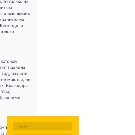
, то только на
енитым
орый всю жизнь
 хранителем
 Кеннеди, а
 только
 которой
ают правила
 год, изучать
 не моются, не
ах. Благодаря
 Увы,
о бывшими
омпсон.
ст пишет по