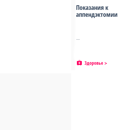
Показания к
аппендэктомии
...
Здоровье