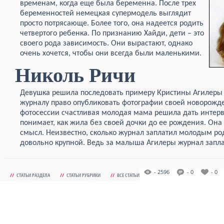
временам, когда еще была беременна. После трех
беременностей немецкая супермодель выглядит
просто потрясающе. Более того, она надеется родить
четвертого ребенка. По признанию Хайди, дети – это
своего рода зависимость. Они вырастают, однако
очень хочется, чтобы они всегда были маленькими.
Николь Ричи
Девушка решила последовать примеру Кристины Агилеры 
журналу право опубликовать фотографии своей новорожде
фотосессии счастливая молодая мама решила дать интервь
понимает, как жила без своей дочки до ее рождения. Он
смысл. Неизвестно, сколько журнал заплатил молодым ро
довольно крупной. Ведь за малыша Агилеры журнал запла
- 2596
- 0
- 0
//
СТАТЬИ РАЗДЕЛА
//
СТАТЬИ РУБРИКИ
//
ВСЕ СТАТЬИ