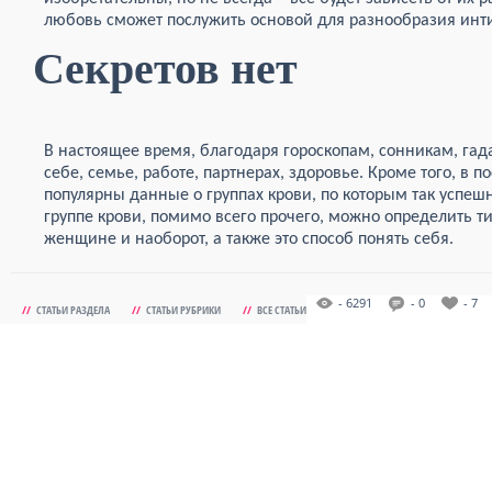
любовь сможет послужить основой для разнообразия инт
Секретов нет
В настоящее время, благодаря гороскопам, сонникам, г
себе, семье, работе, партнерах, здоровье. Кроме того, в 
популярны данные о группах крови, по которым так успеш
группе крови, помимо всего прочего, можно определить 
женщине и наоборот, а также это способ понять себя.
- 6291
- 0
- 7
//
СТАТЬИ РАЗДЕЛА
//
СТАТЬИ РУБРИКИ
//
ВСЕ СТАТЬИ