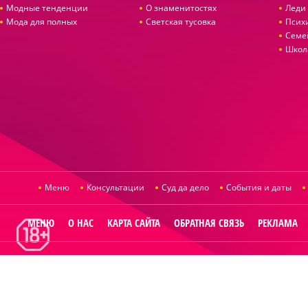
Модные тенденции
О знаменитостях
Леди 
Мода для полных
Светская тусовка
Псих
Семе
Школ
Меню
Консультации
Суд да дело
События и даты
МЕНЮ
О НАС
КАРТА САЙТА
ОБРАТНАЯ СВЯЗЬ
РЕКЛАМА
© 2014
Raut.ru
.