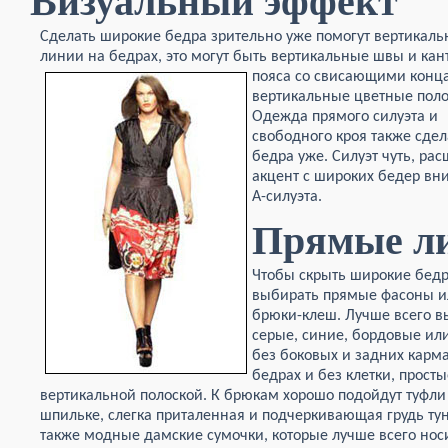
Визуальный эффект
Сделать широкие бедра зрительно уже помогут вертикал
линии на бедрах, это могут быть вертикальные швы и кан
пояса со свисающими конц
вертикальные цветные поло
Одежда прямого силуэта и
свободного кроя также сдел
бедра уже. Силуэт чуть, ра
акцент с широких бедер вн
А-силуэта.
Прямые л
Чтобы скрыть широкие бед
выбирать прямые фасоны ил
брюки-клеш. Лучше всего в
серые, синие, бордовые ил
без боковых и задних карма
бедрах и без клетки, прос
вертикальной полоской. К брюкам хорошо подойдут туфли 
шпильке, слегка приталенная и подчеркивающая грудь ту
также модные дамские сумочки, которые лучше всего носи