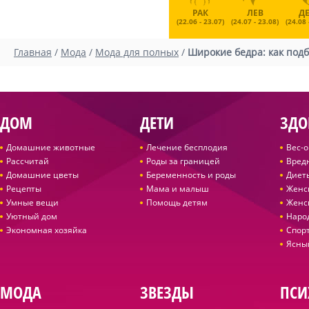
РАК
ЛЕВ
Д
(22.06 - 23.07)
(24.07 - 23.08)
(24.08 
Главная
/
Мода
/
Мода для полных
/
Широкие бедра: как под
ДОМ
ДЕТИ
ЗДО
Домашние животные
Лечение бесплодия
Вес-
Рассчитай
Роды за границей
Вред
Домашние цветы
Беременность и роды
Диет
Рецепты
Мама и малыш
Женс
Умные вещи
Помощь детям
Женс
Уютный дом
Наро
Экономная хозяйка
Спор
Ясны
МОДА
ЗВЕЗДЫ
ПСИ