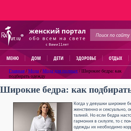
МЕНЮ
ДОМ
ДЕТИ
ЗДОРОВЬЕ
ОТДЫХ
Главная
/
Мода
/
Мода для полных
/
Широкие бедра: как
подбирать одежду
Широкие бедра: как подбират
Когда у девушки широкие бе
женственно и сексуально, о
талией. Но если бедра наст
гармония в силуэте, то с 
одежды их необходимо корр