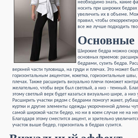
необходимо знать, какие ф
носить при широких бедрах и
увеличить их в объеме. Мо
правил, чтобы откорректиро
все же лучше подходить тво
Основные
Широкие бедра можно скор
основных приемов: расшири
бедрами, сузить бедра. Рас
верхней части туловища, на груди и плечах. Это может бы
горизонтальным акцентом, кокетка, горизонтальные швы,
плечах. Также расширить визуально плечи поможет контра
желательно, чтобы
верх был светлый, а низ - темный. Бла
этому светлый верх будет казаться визуально шире, а низ 
Расширить участки рядом с бедрами помогут жакет, рубаш
куртки и другие элементы одежды укороченной длины чу
самой широкой части бедер, но ни в коем случае не на не
Благодаря этому сместится акцент, и зрительно увеличитс
участок выше бедер, горизонталь в бедрах сузится.