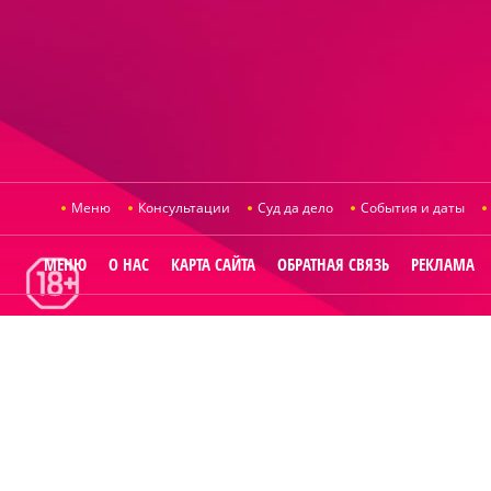
Меню
Консультации
Суд да дело
События и даты
МЕНЮ
О НАС
КАРТА САЙТА
ОБРАТНАЯ СВЯЗЬ
РЕКЛАМА
© 2014
Raut.ru
.