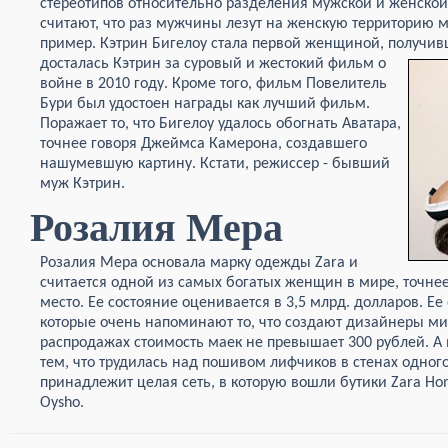
стереотипов относительно разделения мужской и женско
считают, что раз мужчины лезут на женскую территорию м
пример. Кэтрин Бигелоу стала первой женщиной, получивш
досталась Кэтрин за суровый и жестокий
фильм о
войне в 2010 году. Кроме того, фильм Повелитель
Бури был удостоен награды как лучший фильм.
Поражает то, что Бигелоу удалось обогнать Аватара,
точнее говоря Джеймса Камерона, создавшего
нашумевшую картину. Кстати, режиссер - бывший
муж Кэтрин.
Розалия Мера
Розалия Мера основала марку одежды Zara и
считается одной из самых богатых женщин в мире, точнее
место. Ее состояние оценивается в 3,5 млрд. долларов. Е
которые очень напоминают то, что создают дизайнеры м
распродажах стоимость маек не превышает 300 рублей. А 
тем, что трудилась над пошивом лифчиков в стенах одног
принадлежит целая сеть, в которую вошли бутики Zara Home
Oysho.