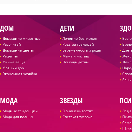
ДОМ
ДЕТИ
ЗДО
Домашние животные
Лечение бесплодия
Вес-
Рассчитай
Роды за границей
Вред
Домашние цветы
Беременность и роды
Диет
Рецепты
Мама и малыш
Женс
Умные вещи
Помощь детям
Женс
Уютный дом
Наро
Экономная хозяйка
Спор
Ясны
МОДА
ЗВЕЗДЫ
ПСИ
Модные тенденции
О знаменитостях
Леди 
Мода для полных
Светская тусовка
Псих
Семе
Школ