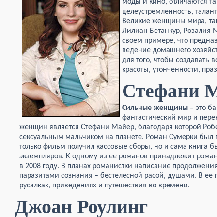
моды и кино, отличаются та
целеустремленность, талант
Великие женщины мира, так
Лилиан Бетанкур, Розалия 
своем примере, что предна
ведение домашнего хозяйст
для того, чтобы создавать в
красоты, утонченности, пра
Стефани 
Сильные женщины
– это б
фантастический мир и перен
женщин является Стефани Майер, благодаря которой Роб
сексуальным мальчиком на планете. Роман Сумерки был п
только фильм получил кассовые сборы, но и сама книга 
экземпляров. К одному из ее романов принадлежит роман
в 2008 году. В планах романистки написание продолжени
паразитами сознания – бестелесной расой, душами. В ее 
русалках, приведениях и путешествия во времени.
Джоан Роулинг