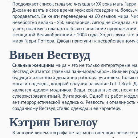
Продолжает список
сильные женщины
XX века мать Гарри
Джоанне взять в свое время мужской псевдоним, боясь, чт
продаваться. Ее книги переведены на 60 языков мира. Ч
невероятно велико - 250 миллионов. Автор не ожидала, ч
успех, поэтому в планах не было написание продолжений
женщиной Великобритании с 2004 года. Ходят слухи, что 
миру Гарри Поттера, Джоан приступит к несвойственному 
Виьен Вествуд
Сильные женщины
мира – это не только литературные ма
Вествуд считается главным панк-модельером. Вивьен роди
будущий известный дизайнер работала учителем. Только в
магазин одежды, который получил название Let it Rock. 
является идолом модников. Вещи, созданные ею, носят не
суперэкстравагантный, бунтарский. Одной из работ модел
антитеррористической надписью. Резвость и отчаянность 
созданному Вествуд стилю одежды и ее характеру.
Кэтрин Бигелоу
В истории кинематографа не так много женщин-режиссеро