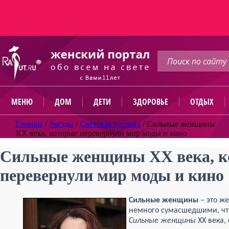
МЕНЮ
ДОМ
ДЕТИ
ЗДОРОВЬЕ
ОТДЫХ
Главная
/
Звезды
/
Светская тусовка
/
Сильные женщины
XX века, которые перевернули мир моды и кино
Сильные женщины XX века, к
перевернули мир моды и кино
Сильные женщины
– это ж
немного сумасшедшими, что
Сильные женщины
XX века,