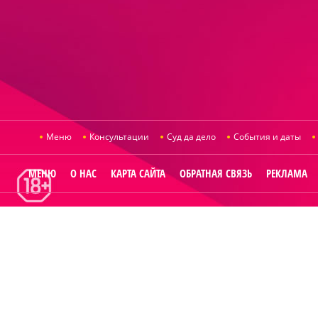
Меню
Консультации
Суд да дело
События и даты
МЕНЮ
О НАС
КАРТА САЙТА
ОБРАТНАЯ СВЯЗЬ
РЕКЛАМА
© 2014
Raut.ru
.