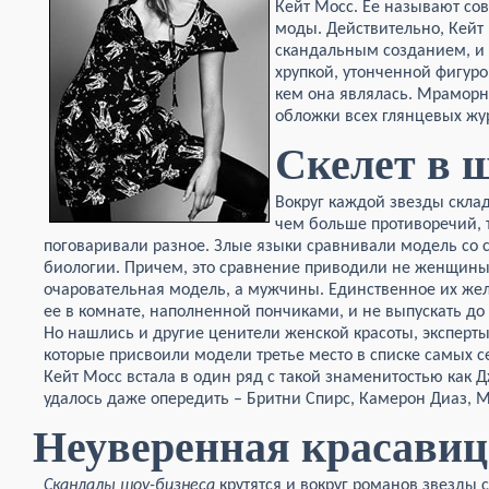
Кейт Мосс. Ее называют с
моды. Действительно, Кей
скандальным созданием, и 
хрупкой, утонченной фигур
кем она являлась. Мраморн
обложки всех глянцевых жу
Скелет в 
Вокруг каждой звезды скл
чем больше противоречий, 
поговаривали разное. Злые языки сравнивали модель со 
биологии. Причем, это сравнение приводили не женщины
очаровательная модель, а мужчины. Единственное их жела
ее в комнате, наполненной пончиками, и не выпускать до т
Но нашлись и другие ценители женской красоты, эксперты
которые присвоили модели третье место в списке самых 
Кейт Мосс встала в один ряд с такой знаменитостью как 
удалось даже опередить – Бритни Спирс, Камерон Диаз, 
Неуверенная красавиц
Скандалы шоу-бизнеса
крутятся и вокруг романов звезды 