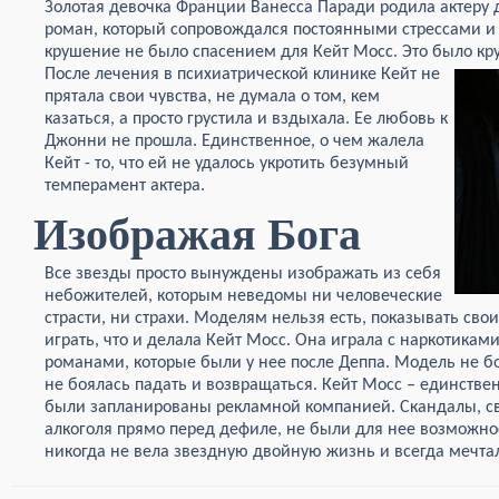
Золотая девочка Франции Ванесса Паради родила актеру
роман, который сопровождался постоянными стрессами и 
крушение не было спасением для Кейт Мосс. Это было кр
После лечения в психиатрической клинике
Кейт не
прятала свои чувства, не думала о том, кем
казаться, а просто грустила и вздыхала. Ее любовь к
Джонни не прошла. Единственное, о чем жалела
Кейт - то, что ей не удалось укротить безумный
темперамент актера.
Изображая Бога
Все звезды просто вынуждены изображать из себя
небожителей, которым неведомы ни человеческие
страсти, ни страхи. Моделям нельзя есть, показывать свои
играть, что и делала Кейт Мосс. Она играла с наркотика
романами, которые были у нее после Деппа. Модель не бо
не боялась падать и возвращаться. Кейт Мосс – единстве
были запланированы рекламной компанией. Скандалы, с
алкоголя прямо перед дефиле, не были для нее возможнос
никогда не вела звездную двойную жизнь и всегда мечта