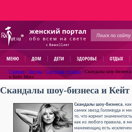
МЕНЮ
ДОМ
ДЕТИ
ЗДОРОВЬЕ
ОТДЫХ
Главная
/
Звезды
/
Светская тусовка
/
Скандалы шоу-бизнеса
и Кейт Мосс
Скандалы шоу-бизнеса и Кейт
Скандалы шоу-бизнеса
, ка
самих звезд Голливуда и м
то, что кормит знаменитость
как из любого правила, в ми
манекенщиц есть исключени