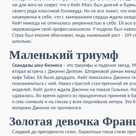
ни для кого не секрет, что у Кейт Мосс был долгий и бу
своего рода классикой Голливуда. Но не все знают, что и
неуверенна в себе, что с замиранием сердца ждала кажд
Кейт никогда не отличалась уверенностью в себе. Ей все
окружающим свой профессионализм. У модели был навязчи
Страх был вполне обоснован, ведь маленький рост - 169 с
шпильки.
Маленький триумф
Скандалы шоу-бизнеса
– это триумфы и падения звезд. 
вторая встреча с Джонни Деппом. Штормовой роман межд
кафе Tabas. Ей было двадцать. Кейт показалась Джонни та
познакомиться с ней. Накал страстей стал причиной ее уга
моделей. Кейт долго ждала Джонни на показе Гальяно. Но 
сдавалась. Во время одного из праздничных приемов в б
к секс-символу и на глазах у всех поцеловала актера. Это
которому Джонни не противился.
Золотая девочка Фран
Сладкий до приторности голос, бархатные глаза стали пр