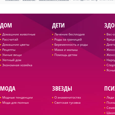
ДОМ
ДЕТИ
ЗДО
Домашние животные
Лечение бесплодия
Вес-
Рассчитай
Роды за границей
Вред
Домашние цветы
Беременность и роды
Диет
Рецепты
Мама и малыш
Женс
Умные вещи
Помощь детям
Женс
Уютный дом
Наро
Экономная хозяйка
Спор
Ясны
МОДА
ЗВЕЗДЫ
ПСИ
Модные тенденции
О знаменитостях
Леди 
Мода для полных
Светская тусовка
Псих
Семе
Школ