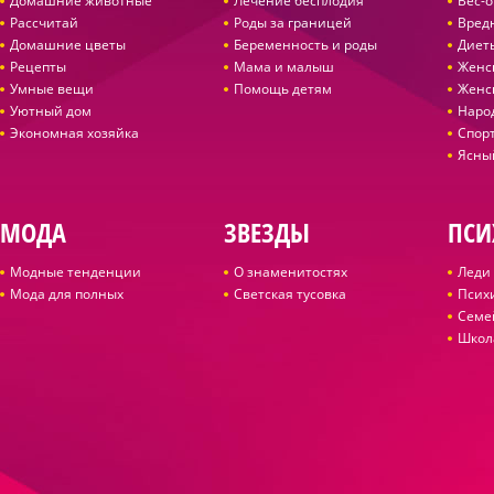
Домашние животные
Лечение бесплодия
Вес-
Рассчитай
Роды за границей
Вред
Домашние цветы
Беременность и роды
Диет
Рецепты
Мама и малыш
Женс
Умные вещи
Помощь детям
Женс
Уютный дом
Наро
Экономная хозяйка
Спор
Ясны
МОДА
ЗВЕЗДЫ
ПСИ
Модные тенденции
О знаменитостях
Леди 
Мода для полных
Светская тусовка
Псих
Семе
Школ