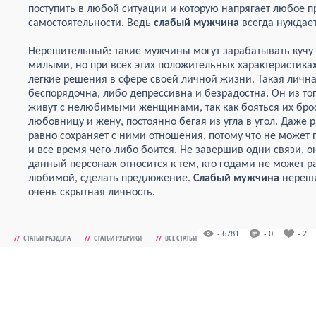
поступить в любой ситуации и которую напрягает любое 
самостоятельности. Ведь
слабый мужчина
всегда нуждает
Нерешительный: такие мужчины могут зарабатывать кучу 
милыми, но при всех этих положительных характеристика
легкие решения в сфере своей личной жизни. Такая личн
беспорядочна, либо депрессивна и безрадостна. Он из то
живут с нелюбимыми женщинами, так как бояться их броси
любовницу и жену, постоянно бегая из угла в угол. Даже 
равно сохраняет с ними отношения, потому что не може
и все время чего-либо боится. Не завершив одни связи, он
данный персонаж относится к тем, кто годами не может ра
любимой, сделать предложение.
Слабый мужчина
нереши
очень скрытная личность.
- 6781
- 0
- 2
//
СТАТЬИ РАЗДЕЛА
//
СТАТЬИ РУБРИКИ
//
ВСЕ СТАТЬИ