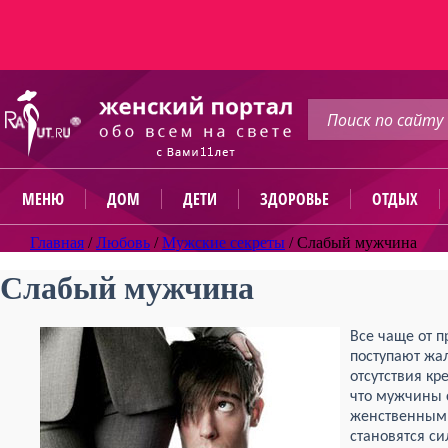
МЕНЮ
ДОМ
ДЕТИ
ЗДОРОВЬЕ
ОТДЫХ
Главная
/
Любовь
/
Мужские секреты
/
Слабый мужчина
Слабый мужчина
Все чаще от п
поступают жа
отсутствия кр
что мужчины 
женственными
становятся с