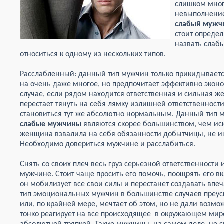
слишком много
невыполнение
слабый мужч
стоит определ
назвать слаб
относиться к одному из нескольких типов.
Расслабленный: данный тип мужчин только прикидывается
на очень даже многое, но предпочитает эффективно экон
случае, если рядом находится ответственная и сильная ж
перестает тянуть на себя лямку излишней ответственности
становиться тут же абсолютно нормальным. Данный тип му
слабые мужчины
являются скорее большинством, чем и
женщина взвалила на себя обязанности добытчицы, не и
Необходимо довериться мужчине и расслабиться.
Снять со своих плеч весь груз серьезной ответственност
мужчине. Стоит чаще просить его помочь, поощрять его вк
он мобилизует все свои силы и перестанет создавать впе
тип эмоциональных мужчин в большинстве случаев преусп
или, по крайней мере, мечтает об этом, но не дали возмо
тонко реагирует на все происходящее в окружающем мире