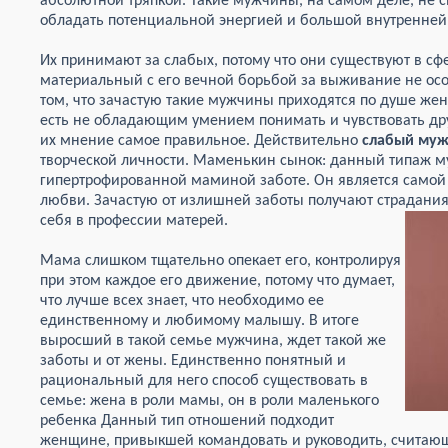
абсолютной тряпкой. Такие мужчины, на самом деле, не с
обладать потенциальной энергией и большой внутренней
Их принимают за слабых, потому что они существуют в сф
материальный с его вечной борьбой за выживание не особ
том, что зачастую такие мужчины приходятся по душе ж
есть не обладающим умением понимать и чувствовать др
их мнение самое правильное. Действительно
слабый муж
творческой личности. Маменькин сынок: данный типаж му
гипертрофированной маминой заботе. Он является самой
любви. Зачастую от излишней заботы получают страдания
себя в профессии матерей.
Мама слишком тщательно опекает его, контролируя
при этом каждое его движение, потому что думает,
что лучше всех знает, что необходимо ее
единственному и любимому малышу. В итоге
выросший в такой семье мужчина, ждет такой же
заботы и от жены. Единственно понятный и
рациональный для него способ существовать в
семье: жена в роли мамы, он в роли маленького
ребенка Данный тип отношений подходит
женщине, привыкшей командовать и руководить, считающе