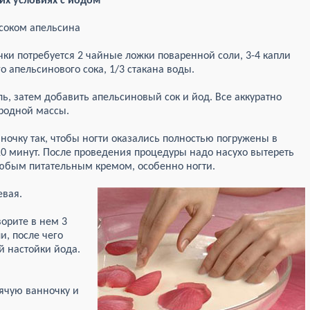
их условиях с йодом
 соком апельсина
чки потребуется 2 чайные ложки поваренной соли, 3-4 капли
о апельсинового сока, 1/3 стакана воды.
оль, затем добавить апельсиновый сок и йод. Все аккуратно
родной массы.
ночку так, чтобы ногти оказались полностью погружены в
10 минут. После проведения процедуры надо насухо вытереть
любым питательным кремом, особенно ногти.
евая.
ворите в нем 3
и, после чего
й настойки йода.
рячую ванночку и