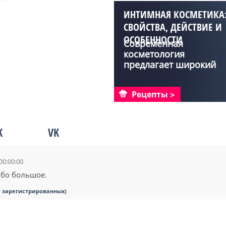
ИНТИМНАЯ КОСМЕТИКА
СВОЙСТВА, ДЕЙСТВИЕ И
ОСОБЕННОСТИ
Современная
ОТБЕЛИВАНИЯ
косметология
предлагает широкий
выбор средств дл...
Рецепты
K
VK
00:00:00
ибо большое.
я зарегистрированных)