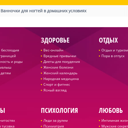
/
Ванночки для ногтей в домашних условиях
ЗДОРОВЬЕ
ОТДЫХ
 бесплодия
Вес-онлайн
Отдых и туризм
 границей
Вредные привычки
Пора в отпуск
ность и роды
Диеты для похудения
 малыш
Женские болезни
 детям
Женский календарь
Народная медицина
Спорт и фитнес
Ясный взгляд
ДЫ
ПСИХОЛОГИЯ
ЛЮБОВЬ
нитостях
Леди за рулем
Интимная жиз
 тусовка
Психиатрия
Мужские секре