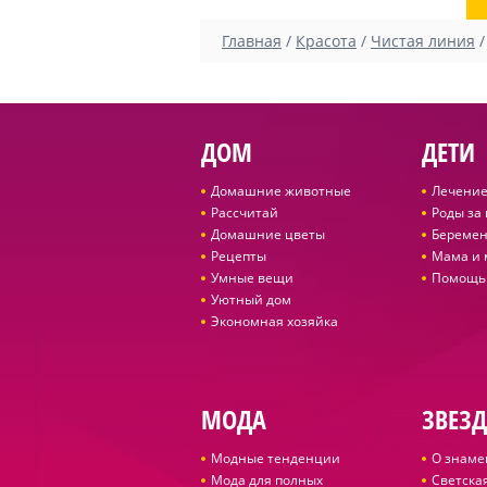
Главная
/
Красота
/
Чистая линия
ДОМ
ДЕТИ
Домашние животные
Лечение
Рассчитай
Роды за
Домашние цветы
Беремен
Рецепты
Мама и
Умные вещи
Помощь
Уютный дом
Экономная хозяйка
МОДА
ЗВЕЗ
Модные тенденции
О знаме
Мода для полных
Светская