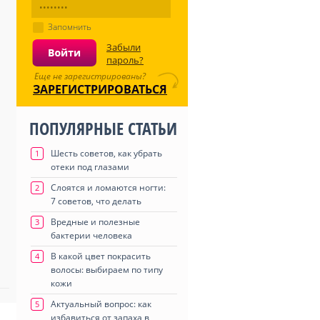
Запомнить
Забыли
пароль?
Еще не зарегистрированы?
ЗАРЕГИСТРИРОВАТЬСЯ
ПОПУЛЯРНЫЕ СТАТЬИ
Шесть советов, как убрать
1
отеки под глазами
Слоятся и ломаются ногти:
2
7 советов, что делать
Вредные и полезные
3
бактерии человека
В какой цвет покрасить
4
волосы: выбираем по типу
кожи
Актуальный вопрос: как
5
избавиться от запаха в