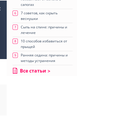
сапогах
:
7 советов, как скрыть
6
веснушки
Сыпь на спине: причины и
7
лечение
10 способов избавиться от
8
прыщей
Ранняя седина: причины и
9
методы устранения
Все статьи