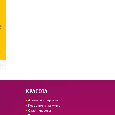
ЦЫ
6)
Ц
2)
 фигуры
КРАСОТА
Ароматы и парфюм
Косметичка на кухне
Салон красоты