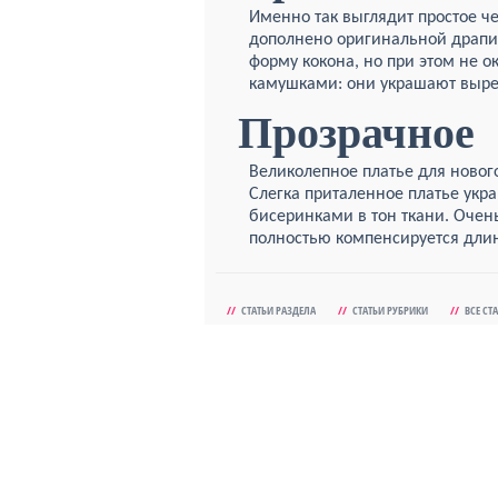
Именно так выглядит простое ч
дополнено оригинальной драпир
форму кокона, но при этом не о
камушками: они украшают выре
Прозрачное
Великолепное платье для нового
Слегка приталенное платье укр
бисеринками в тон ткани. Очень
полностью компенсируется дли
//
СТАТЬИ РАЗДЕЛА
//
СТАТЬИ РУБРИКИ
//
ВСЕ СТ