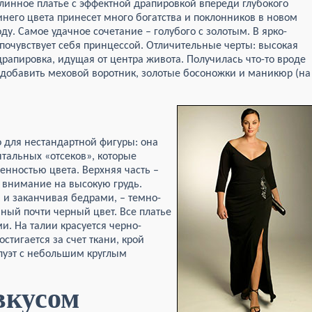
линное платье с эффектной драпировкой впереди глубокого
инего цвета принесет много богатства и поклонников в новом
оду. Самое удачное сочетание – голубого с золотым. В ярко-
очувствует себя принцессой. Отличительные черты: высокая
драпировка, идущая от центра живота. Получилась что-то вроде
 добавить меховой воротник, золотые босоножки и маникюр (на
 для нестандартной фигуры: она
нтальных «отсеков», которые
енностью цвета. Верхняя часть –
т внимание на высокую грудь.
 и заканчивая бедрами, – темно-
ный почти черный цвет. Все платье
. На талии красуется черно-
стигается за счет ткани, крой
луэт с небольшим круглым
вкусом