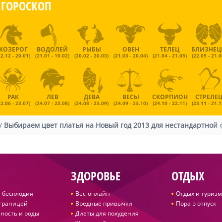
ГОРОСКОП
КОЗЕРОГ
ВОДОЛЕЙ
РЫБЫ
ОВЕН
ТЕЛЕЦ
БЛИЗНЕ
22.12 - 20.01)
(21.01 - 19.02)
(20.02 - 20.03)
(21.03 - 20.04)
(21.04 - 21.05)
(22.05 - 21.0
РАК
ЛЕВ
ДЕВА
ВЕСЫ
СКОРПИОН
СТРЕЛЕ
22.06 - 23.07)
(24.07 - 23.08)
(24.08 - 23.09)
(24.09 - 23.10)
(24.10 - 22.11)
(23.11 - 21.1
/
Выбираем цвет платья на Новый год 2013 для нестандартной
ЗДОРОВЬЕ
ОТДЫХ
 бесплодия
Вес-онлайн
Отдых и туризм
 границей
Вредные привычки
Пора в отпуск
ность и роды
Диеты для похудения