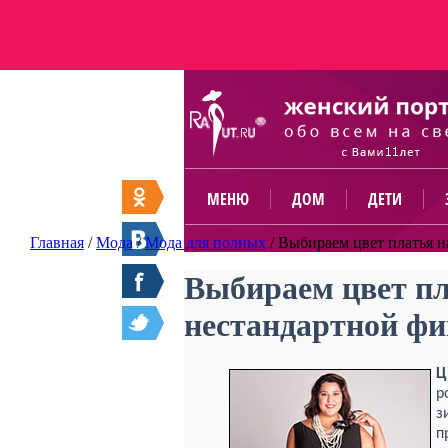
МЕНЮ
ДОМ
ДЕТИ
Главная
/
Мода
/
Мода для полных
/
Выбираем цвет платья н
Выбираем цвет пл
нестандартной ф
Ц
р
з
п