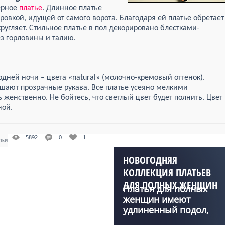
ерное
платье
. Длинное платье
овкой, идущей от самого ворота. Благодаря ей платье обретает
кругляет. Стильное платье в пол декорировано блестками-
з горловины и талию.
дней ночи – цвета «natural» (молочно-кремовый оттенок).
ашают прозрачные рукава. Все платье усеяно мелкими
 женственно. Не бойтесь, что светлый цвет будет полнить. Цвет
ной.
- 5892
- 0
- 1
АТЬИ
НОВОГОДНЯЯ
КОЛЛЕКЦИЯ ПЛАТЬЕВ
ДЛЯ ПОЛНЫХ ЖЕНЩИН
Платья для полных
женщин имеют
удлиненный подол,
который мож...