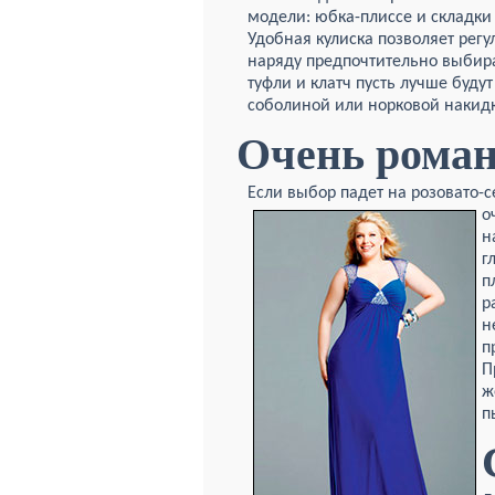
модели: юбка-плиссе и складки 
Удобная кулиска позволяет регу
наряду предпочтительно выбира
туфли и клатч пусть лучше буду
соболиной или норковой накид
Очень рома
Если выбор падет на розовато-
о
н
г
п
р
н
п
П
ж
п