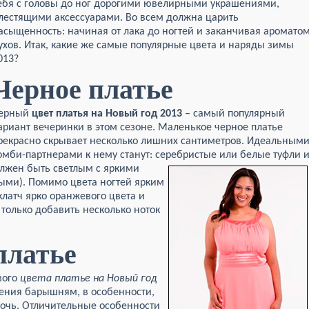
ебя с головы до ног дорогими ювелирными украшениями,
лестящими аксессуарами. Во всем должна царить
асыщенность: начиная от лака до ногтей и заканчивая аромато
ухов. Итак, какие же самые популярные цвета и наряды зимы
013?
Черное платье
ерный
цвет платья на Новый год 2013
– самый популярный
ариант вечеринки в этом сезоне. Маленькое черное платье
рекрасно скрывает несколько лишних сантиметров. Идеальным
омби-партнерами к нему станут: серебристые или белые туфли 
лжен быть светлым с яркими
ыми). Помимо цвета ногтей ярким
клатч ярко оранжевого цвета и
 только добавить несколько ноток
платье
вого
цвета платье на Новый год
ения барышням, в особенности,
ночь. Отличительные особенности