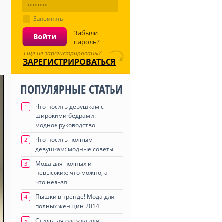
Запомнить
Забыли
пароль?
Еще не зарегистрированы?
ЗАРЕГИСТРИРОВАТЬСЯ
ПОПУЛЯРНЫЕ СТАТЬИ
Что носить девушкам с
1
широкими бедрами:
модное руководство
Что носить полным
2
девушкам: модные советы
Мода для полных и
3
невысоких: что можно, а
что нельзя
Пышки в тренде! Мода для
4
полных женщин 2014
Стильная одежда для
5