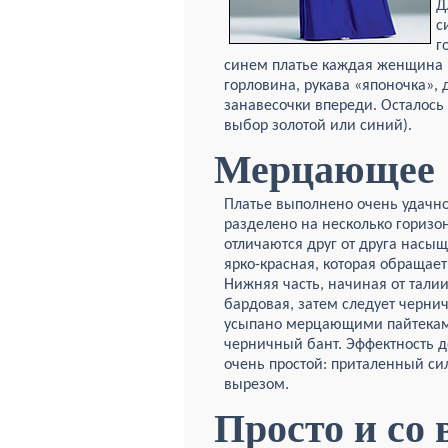
Д
с
г
синем платье каждая женщина п
горловина, рукава «японочка», 
занавесочки впереди. Осталось
выбор золотой или синий).
Мерцающее
Платье выполнено очень удачно
разделено на несколько горизо
отличаются друг от друга насыщ
ярко-красная, которая обращае
Нижняя часть, начиная от талии
бардовая, затем следует чернич
усыпано мерцающими пайтеками
черничный бант. Эффектность до
очень простой: приталенный си
вырезом.
Просто и со 