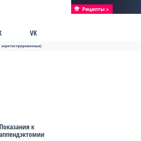
Рецепты
K
VK
я зарегистрированных)
Показания к
аппендэктомии