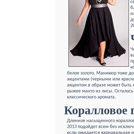
с
б
н
д
2
Ч
в
п
к
белое золото. Маникюр тоже
до
акцентами (черными или красн
акцентом в образе может быть 
рыжее манто из лисы. Осталось
классического аромата.
Коралловое 
Длинное насыщенного коралло
2013
подойдет всем без исключ
если ожидается карнавальная 