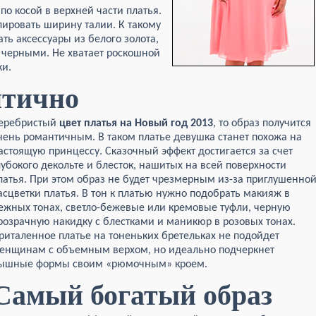
по косой в верхней части платья.
лировать ширину талии. К такому
ть аксессуары из белого золота,
т черными. Не хватает роскошной
ки.
нтично
серебристый
цвет платья на Новый год
2013
, то образ получится
чень романтичным. В таком платье девушка станет похожа на
астоящую принцессу. Сказочный эффект достигается за счет
лубокого декольте и блесток, нашитых на всей поверхности
латья. При этом образ не будет чрезмерным из-за приглушенно
асцветки платья. В тон к платью нужно подобрать макияж в
ежных тонах, светло-бежевые или кремовые туфли, черную
розрачную накидку с блестками и маникюр в розовых тонах.
риталенное платье на тоненьких бретельках не подойдет
енщинам с объемным верхом, но идеально подчеркнет
ышные формы своим «рюмочным» кроем.
Самый богатый образ