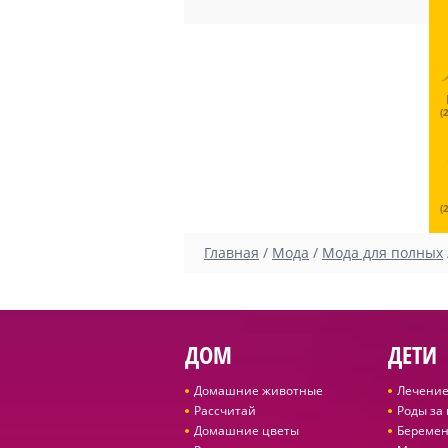
(
(
Главная
/
Мода
/
Мода для полных
ДОМ
ДЕТИ
Домашние животные
Лечение
Рассчитай
Роды за
Домашние цветы
Беремен