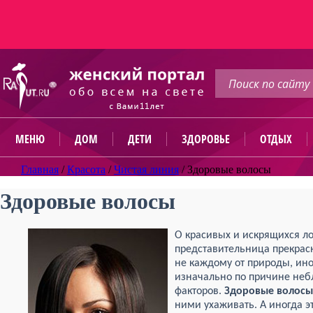
МЕНЮ
ДОМ
ДЕТИ
ЗДОРОВЬЕ
ОТДЫХ
Главная
/
Красота
/
Чистая линия
/
Здоровые волосы
Здоровые волосы
О красивых и искрящихся л
представительница прекрас
не каждому от природы, ин
изначально по причине неб
факторов.
Здоровые волосы
ними ухаживать. А иногда э