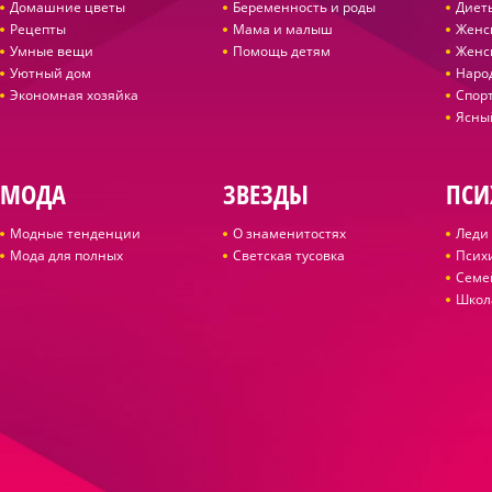
Домашние цветы
Беременность и роды
Диет
Рецепты
Мама и малыш
Женс
Умные вещи
Помощь детям
Женс
Уютный дом
Наро
Экономная хозяйка
Спор
Ясны
МОДА
ЗВЕЗДЫ
ПСИ
Модные тенденции
О знаменитостях
Леди 
Мода для полных
Светская тусовка
Псих
Семе
Школ