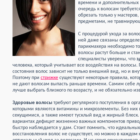
времени и дополнительных
очередь к волосам требуетс
обрезать только у мастеров
предметами, не травмирую
С процедурой ухода за воло
ней даже связаны определе
парикмахера необходимо тол
волосы растут больше и ста
специалисты уверены, что
з
человека, который учитывает все воздействия на волосы. 
состояния волос зависит не только внешний вид, но и 
Поэтому при
стрижке
существуют некоторые правила, котор
не дают волосам выпасть раньше времени. Самим себе лу
лучше выбрать близкого по возрасту, и не обязательно из
Здоровые волосы
требуют регулярного поступления в орг
которыми являются витамины и микроэлементы. Без них 
секущимися, а также имеют тусклый вид и жирный блеск.
вариантах дефицит жизненно важных компонентов привод
быстро наблюдается у дам. Стоит помнить, что идеальны
восстановления волос не существует, но можно в каждом 