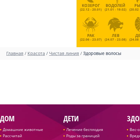
КОЗЕРОГ
ВОДОЛЕЙ
Р
(22.12 - 20.01)
(21.01 - 19.02)
(20.02 
РАК
ЛЕВ
Д
(22.06 - 23.07)
(24.07 - 23.08)
(24.08 
Главная
/
Красота
/
Чистая линия
/
Здоровые волосы
ДОМ
ДЕТИ
ЗДО
Домашние животные
Лечение бесплодия
Вес-
Рассчитай
Роды за границей
Вред