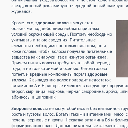
оптимальный уход за волосами. И не стоит ориентироват
звезд, который рекламируют очередной новый шампунь и
журналов.
Кроме того,
здоровые волосы
могут стать
больными под действием неблагоприятных
условий окружающей среды. Поэтому необходимо
учитывать и такие сведения. Питательные
элементы необходимы не только волосам, но и
коже головы, чтобы волосы получали питательные
вещества как снаружи, так и изнутри организма.
Причем питать волосы требуется в любой период
года, а не только зимой и осенью. Летом голова
потеет, и вредные компоненты портят
здоровые
волосы
. К выпадению волос приводит недостаток
витаминов А и Н, которые имеются в следующих продуктах
творог, сыр, яйца, морковь, черная смородина, арбуз, шпин
абрикосы и шиповник.
Здоровые волосы
не могут обойтись и без витаминов гру
роста и густоты волос. Богаты такими витаминами: мясо, с
печень, зерновые и крупы. Нехватка витамина В6 и фолие
формирования волос. Данные питательные элементы соде