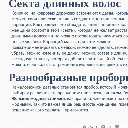
Секта длинных волос
Конечно, на ковровых дорожках встречаются дамы, котор
меняют свои прически, а лишь создают многочисленные
вариации. Как правило, это обладательницы длинных вол
женщина состоит в этой «секте», которая не желает расста
длинными волосами, то можно посоветовать научиться со
новые укладки. Вариаций масса, при этом можно
поэкспериментировать с челкой, можно ее сделать, можно
убрать, можно изменить ее длину, можно, оставив длину,
каскадную стрижку, которая добавит зрительный объем в
можно, если волосы от рождения кудрявые, выпрямить их
Разнообразные пробо
Немаловажной деталью становится пробор, который можно
выбирая различные направления: наискосок, зигзагом, бук
Женские модные стрижки
, как правило, уже делают их 
модными. Так что важна лишь решимость женщины: поменя
решение как это сделать – приложится.
- 5723
- 0
- 0