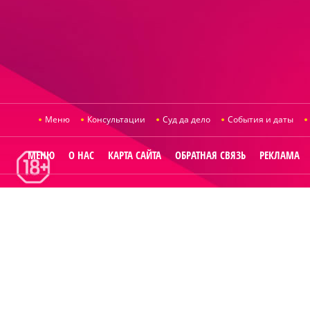
Меню
Консультации
Суд да дело
События и даты
МЕНЮ
О НАС
КАРТА САЙТА
ОБРАТНАЯ СВЯЗЬ
РЕКЛАМА
© 2014
Raut.ru
.