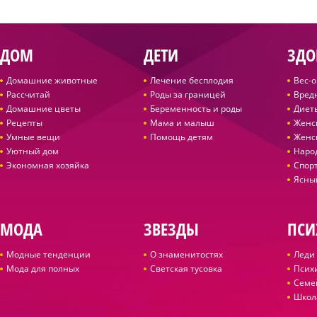
ДОМ
ДЕТИ
ЗДО
Домашние животные
Лечение бесплодия
Вес-
Рассчитай
Роды за границей
Вред
Домашние цветы
Беременность и роды
Диет
Рецепты
Мама и малыш
Женс
Умные вещи
Помощь детям
Женс
Уютный дом
Наро
Экономная хозяйка
Спор
Ясны
МОДА
ЗВЕЗДЫ
ПСИ
Модные тенденции
О знаменитостях
Леди 
Мода для полных
Светская тусовка
Псих
Семе
Школ