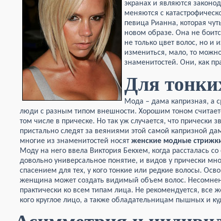
экранах и являются законо
меняются с катастрофическ
певица Рианна, которая чут
новом образе. Она не боит
не только цвет волос, но и и
измениться, мало, то можн
знаменитостей. Они, как пр
Для тонки
Мода – дама капризная, а 
люди с разным типом внешности. Хорошим тоном считаетс
том числе в прическе. Но так уж случается, что прически 
пристально следят за веяниями этой самой капризной да
многие из знаменитостей носят
женские модные стрижк
Моду на него ввела Виктория Бекхем, когда рассталась с
довольно универсальное понятие, и видов у прически мно
спасением для тех, у кого тонкие или редкие волосы. Ос
женщина может создать видимый объем волос. Несомнен
практически ко всем типам лица. Не рекомендуется, все ж
кого круглое лицо, а также обладательницам пышных и ку