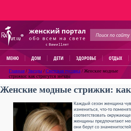
МЕНЮ
ДОМ
ДЕТИ
ЗДОРОВЬЕ
ОТДЫХ
Главная
/
Звезды
/
Светская тусовка
/
Женские модные
стрижки: как стригутся звезды
Женские модные стрижки: как
Каждый сезон женщина чувс
измениться, что-то поменя
соответствовать окружающе
женщины предпочитают мен
они берут со знаменитостей