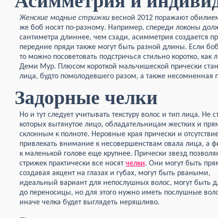
Асимметрия и индиви
Женские модные стрижки
весной 2012 поражают обилием
же боб носят по-разному. Например, спереди локоны дол
сантиметра длиннее, чем сзади, асимметрия создается п
передние пряди также могут быть разной длины. Если бо
то можно посоветовать подстричься стильно коротко, как 
Деми Мур. Плюсом короткой мальчишеской прически ста
лица, будто помолодевшего разом, а также несомненная п
Задорные челки
Но и тут следует учитывать текстуру волос и тип лица. Не 
которых вытянутое лицо, обладательницам жестких и пря
склонным к полноте. Неровные края прически и отсутстви
привлекать внимание к несовершенствам овала лица, а ф
к маленькой голове еще крупнее. Прически звезд позволя
стрижек практически все носят
челки
. Они могут
быть пря
создавая акцент на глазах и губах, могут быть рваными,
идеальный вариант для непослушных волос, могут быть 
до переносицы, но для этого нужно иметь послушные вол
иначе челка будет выглядеть неряшливо.