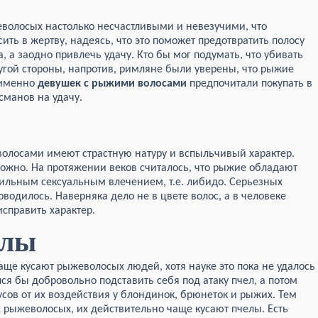
волосых настолько несчастливыми и невезучими, что
ть в жертву, надеясь, что это поможет предотвратить полосу
а, а заодно привлечь удачу. Кто бы мог подумать, что убивать
другой стороны, напротив, римляне были уверены, что рыжие
 именно
девушек с рыжими волосами
предпочитали покупать в
исманов на удачу.
волосами имеют страстную натуру и вспыльчивый характер.
ложно. На протяжении веков считалось, что рыжие обладают
ильным сексуальным влечением, т.е. либидо. Серьезных
оводилось. Наверняка дело не в цвете волос, а в человеке
исправить характер.
елы
аще кусают рыжеволосых людей, хотя науке это пока не удалось
лся бы добровольно подставить себя под атаку пчел, а потом
кусов от их воздействия у блондинок, брюнеток и рыжих. Тем
 рыжеволосых, их действительно чаще кусают пчелы. Есть