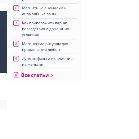
Магнитные аномалии и
6
аномальные зоны
Как приворожить парня:
7
последствия в домашних
условиях
Магические ритуалы для
8
привлечения любви
Лунные фазы и их влияние
9
на женщин
Все статьи