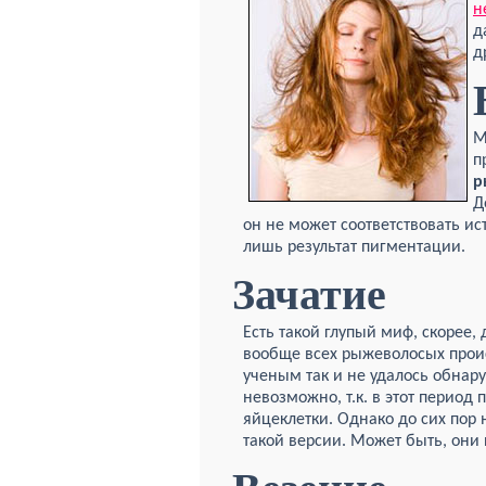
н
д
д
М
п
р
Д
он не может соответствовать ист
лишь результат пигментации.
Зачатие
Есть такой глупый миф, скорее,
вообще всех рыжеволосых проис
ученым так и не удалось обнар
невозможно, т.к. в этот перио
яйцеклетки. Однако до сих по
такой версии. Может быть, они 