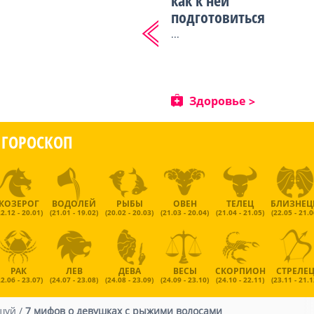
как к ней
подготовиться
...
Здоровье
ГОРОСКОП
КОЗЕРОГ
ВОДОЛЕЙ
РЫБЫ
ОВЕН
ТЕЛЕЦ
БЛИЗНЕ
22.12 - 20.01)
(21.01 - 19.02)
(20.02 - 20.03)
(21.03 - 20.04)
(21.04 - 21.05)
(22.05 - 21.0
РАК
ЛЕВ
ДЕВА
ВЕСЫ
СКОРПИОН
СТРЕЛЕ
22.06 - 23.07)
(24.07 - 23.08)
(24.08 - 23.09)
(24.09 - 23.10)
(24.10 - 22.11)
(23.11 - 21.1
шуй
/
7 мифов о девушках с рыжими волосами