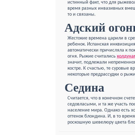
истинный факт, что для рыжево
время разных инвазивных вмешат
то и связаны.
Адский огон
Жестокие времена царили в сре
ребенок. Испанская инквизиция
автоматически причисляла к по
огня. Рыжие считались
колдуна
значит, подлежали непременн
костре. К счастью, те суровые 
некоторые предрассудки о рыжи
Седина
Считается, что в конечном счет
седовласыми, и та же участь по
население мира. Однако есть х
оттенок блондина. И, в то врем
роскошную шевелюру цвета бло