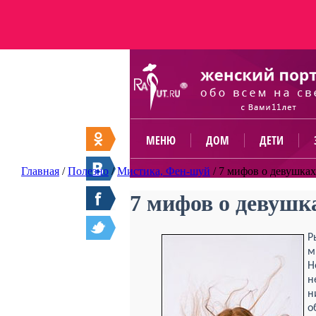
МЕНЮ
ДОМ
ДЕТИ
Главная
/
Полезно
/
Мистика, Фен-шуй
/
7 мифов о девушка
7 мифов о девушк
Р
м
Н
н
н
о