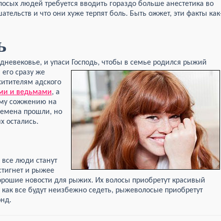
лосых людей требуется вводить гораздо больше анестетика во
ельств и что они хуже терпят боль. Быть ожжет, эти факты как
ь
дневековье, и упаси Господь, чтобы в семье родился
рыжий
 его сразу же
хитителям адского
ми и ведьмами
, а
ому сожжению на
времена прошли, но
х остались.
е все люди станут
стигнет и рыжее
орошие новости для рыжих. Их волосы приобретут красивый
я как все будут неизбежно седеть, рыжеволосые приобретут
нд.