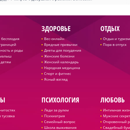
ЗДОРОВЬЕ
ОТДЫХ
 бесплодия
Вес-онлайн
Отдых и туризм
 границей
Вредные привычки
Пора в отпуск
ность и роды
Диеты для похудения
 малыш
Женские болезни
 детям
Женский календарь
Народная медицина
Спорт и фитнес
Ясный взгляд
ДЫ
ПСИХОЛОГИЯ
ЛЮБОВЬ
нитостях
Леди за рулем
Интимная жиз
 тусовка
Психиатрия
Мужские секре
Семейный вопрос
Откровенный р
Школа выживания
Свадебный бум