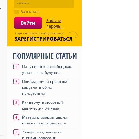
-
Запомнить
Забыли
пароль?
Еще не зарегистрированы?
ЗАРЕГИСТРИРОВАТЬСЯ
ПОПУЛЯРНЫЕ СТАТЬИ
Пять верных способов, как
1
узнать свое будущее
Привидения и призраки:
2
как узнать об их
присутствии
Как вернуть любовь: 4
3
магических ритуала
Материализация мысли:
4
притяжение желаемого
7 мифов о девушках с
5
рыжими волосами