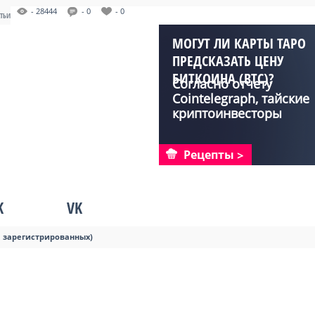
- 28444
- 0
- 0
АТЬИ
МОГУТ ЛИ КАРТЫ ТАРО
ПРЕДСКАЗАТЬ ЦЕНУ
БИТКОИНА (BTC)?
Согласно отчету
Cointelegraph, тайские
криптоинвесторы
практ...
Рецепты
K
VK
я зарегистрированных)