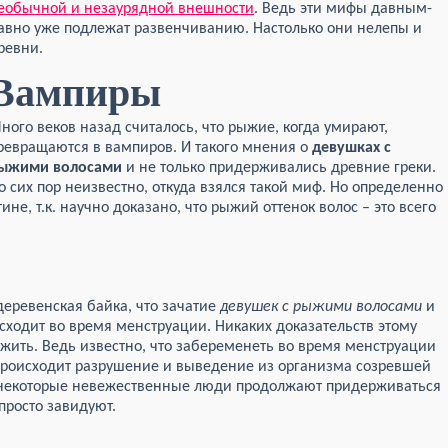
еобычной и незаурядной внешности
. Ведь эти мифы давным-
авно уже подлежат развенчиванию. Настолько они нелепы и
ревни.
Вампиры
ного веков назад считалось, что рыжие, когда умирают,
ревращаются в вампиров. И такого мнения о
девушках с
ыжими волосами
и не только придерживались древние греки.
о сих пор неизвестно, откуда взялся такой миф. Но определенно
ине, т.к. научно доказано, что рыжий оттенок волос – это всего
 деревенская байка, что зачатие
девушек с рыжими волосами
и
ходит во время менструации. Никаких доказательств этому
ужить. Ведь известно, что забеременеть во время менструации
д происходит разрушение и выведение из организма созревшей
р некоторые невежественные люди продолжают придерживаться
просто завидуют.