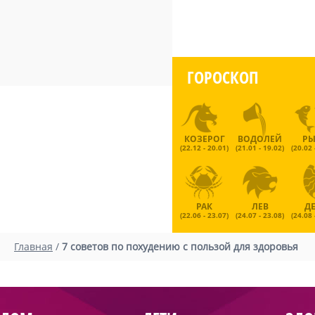
ГОРОСКОП
КОЗЕРОГ
ВОДОЛЕЙ
Р
(22.12 - 20.01)
(21.01 - 19.02)
(20.02 
РАК
ЛЕВ
Д
(22.06 - 23.07)
(24.07 - 23.08)
(24.08 
Главная
/
7 советов по похудению с пользой для здоровья