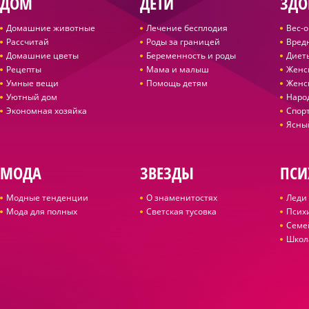
ДОМ
ДЕТИ
ЗДО
Домашние животные
Лечение бесплодия
Вес-
Рассчитай
Роды за границей
Вред
Домашние цветы
Беременность и роды
Диет
Рецепты
Мама и малыш
Женс
Умные вещи
Помощь детям
Женс
Уютный дом
Наро
Экономная хозяйка
Спор
Ясны
МОДА
ЗВЕЗДЫ
ПСИ
Модные тенденции
О знаменитостях
Леди 
Мода для полных
Светская тусовка
Псих
Семе
Школ