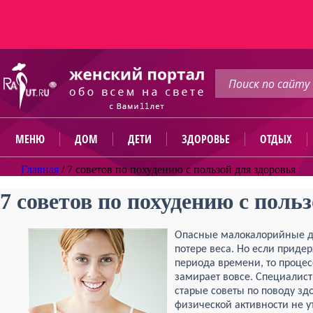
МЕНЮ
ДОМ
ДЕТИ
ЗДОРОВЬЕ
ОТДЫХ
Главная
/
7 советов по похудению с пользой для здоровья
7 советов по похудению с поль
Опасные малокалорийные ди
потере веса. Но если приде
периода времени, то процес
замирает вовсе. Специалист
старые советы по поводу зд
физической активности не ут