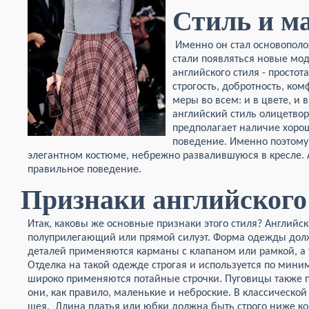
Стиль и м
Именно он стал основополо
стали появляться новые мо
английского стиля - простота
строгость, добротность, ком
меры во всем: и в цвете, и в
английский стиль олицетвор
предполагает наличие хоро
поведение. Именно поэтому
элегантном костюме, небрежно развалившуюся в кресле. 
правильное поведение.
Признаки английского
Итак, каковы же основные признаки этого стиля? Английс
полуприлегающий или прямой силуэт. Форма одежды долж
деталей применяются карманы с клапаном или рамкой, а 
Отделка на такой одежде строгая и используется по миним
широко применяются потайные строчки. Пуговицы также п
они, как правило, маленькие и неброские. В классической
шея. Длина платья или юбки должна быть строго ниже ко