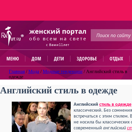
МЕНЮ
ДОМ
ДЕТИ
ЗДОРОВЬЕ
ОТДЫХ
Главная
/
Мода
/
Модные тенденции
/
Английский стиль в
одежде
Английский стиль в одежде
Английский
стиль в одежде
классический. Без сомнени
встречаться с этим стилем. 
не носила бы классических 
современный
английский
ст