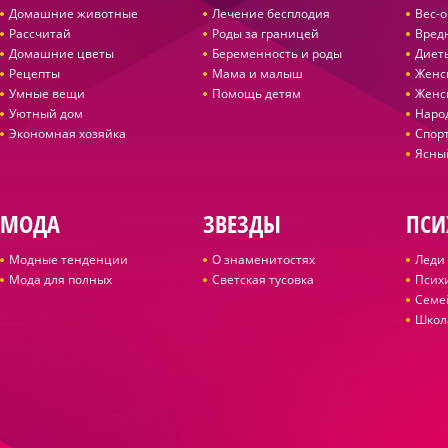
Домашние животные
Лечение бесплодия
Вес-
Рассчитай
Роды за границей
Вред
Домашние цветы
Беременность и роды
Диет
Рецепты
Мама и малыш
Женс
Умные вещи
Помощь детям
Женс
Уютный дом
Наро
Экономная хозяйка
Спор
Ясны
МОДА
ЗВЕЗДЫ
ПСИ
Модные тенденции
О знаменитостях
Леди 
Мода для полных
Светская тусовка
Псих
Семе
Школ