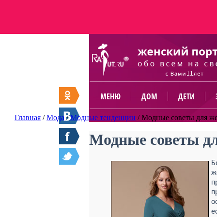
МЕНЮ
ДОМ
ДЕТИ
Главная
/
Мода
/
Модные тенденции
/
Модные советы для ж
Модные советы д
Б
ж
п
п
о
е