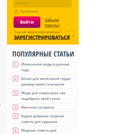
Запомнить
Забыли
пароль?
Еще не зарегистрированы?
ЗАРЕГИСТРИРОВАТЬСЯ
ПОПУЛЯРНЫЕ СТАТЬИ
Изменения моды в разные
1
года
Белье для маленькой груди:
2
размер имеет значение
Мода для невысоких: как
3
подобрать свой стиль
.
Женские сигареты
4
Худые девушки: модные
5
советы для худышек
Модные советы для
6