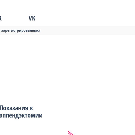
K
VK
я зарегистрированных)
Показания к
аппендэктомии