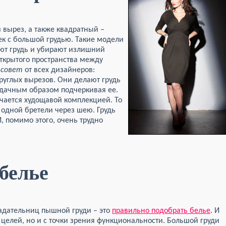
 вырез, а также квадратный –
к с большой грудью. Такие модели
т грудь и убирают излишний
открытого пространства между
 совет
от всех дизайнеров:
круглых вырезов. Они делают грудь
удачным образом подчеркивая ее.
чается худощавой комплекцией. То
 одной бретели через шею. Грудь
И, помимо этого, очень трудно
белье
адательниц пышной груди – это
правильно подобрать белье
. И
х целей, но и с точки зрения функциональности. Большой груди