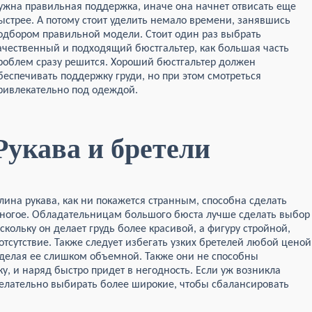
ужна правильная поддержка, иначе она
начнет отвисать еще
ыстрее. А потому стоит уделить немало времени, занявшись
одбором правильной модели. Стоит один раз выбрать
ачественный и подходящий бюстгальтер, как большая часть
роблем сразу решится. Хороший бюстгальтер должен
беспечивать поддержку груди, но при этом смотреться
ривлекательно под одеждой.
Рукава и бретели
лина рукава, как ни покажется странным, способна сделать
ногое. Обладательницам большого бюста лучше сделать выбор
оскольку он делает грудь более красивой, а фигуру стройной,
отсутствие. Также следует избегать узких бретелей любой ценой
 делая ее слишком объемной. Также они не способны
, и наряд быстро придет в негодность. Если уж возникла
желательно выбирать более широкие, чтобы сбалансировать