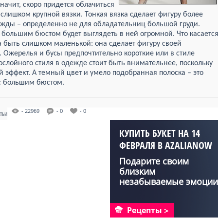
значит, скоро придется облачиться
 слишком крупной вязки. Тонкая вязка сделает фигуру более
ежды – определенно не для обладательниц большой груди.
 большим бюстом будет выглядеть в ней огромной. Что касаетс
а быть слишком маленькой: она сделает фигуру своей
 Ожерелья и бусы предпочтительно короткие или в стиле
слойного стиля в одежде стоит быть внимательнее, поскольку
 эффект. А темный цвет и умело подобранная полоска – это
с большим бюстом.
- 22969
- 0
- 0
АТЬИ
КУПИТЬ БУКЕТ НА 14
ФЕВРАЛЯ В AZALIANOW
Подарите своим
близким
незабываемые эмоции
с букетами от Aza...
Рецепты