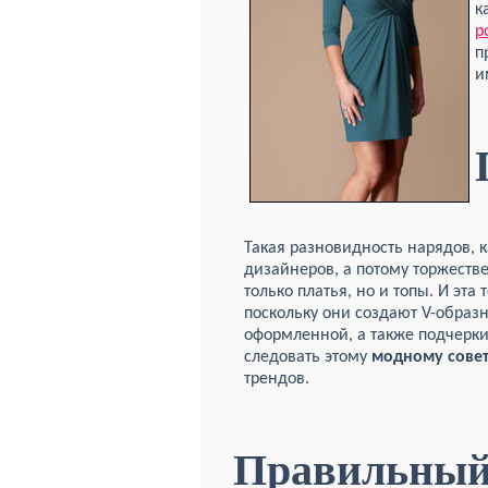
к
р
п
и
Такая разновидность нарядов, к
дизайнеров, а потому торжестве
только платья, но и топы. И эт
поскольку они создают V-образн
оформленной, а также подчерк
следовать этому
модному сове
трендов.
Правильный