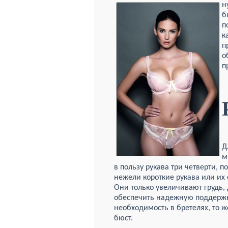
н
б
п
к
п
о
п
Д
м
в пользу рукава три четверти, п
нежели короткие рукава или их 
Они только увеличивают грудь,
обеспечить надежную поддержку
необходимость в бретелях, то 
бюст.