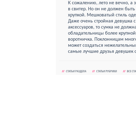
К сожалению, лето не вечно, а 
в свитер. Но он не должен быть
хрупкой. Мешковатый стиль од
Даже очень стройная девушка с
аксессуаров, то сумка не должн
обладательницы более крупной.
воротничка. Поклонницам много
может создаться нежелательный
самые лучшие друзья девушек 
//
СТАТЬИ РАЗДЕЛА
//
СТАТЬИ РУБРИКИ
//
ВСЕ СТ