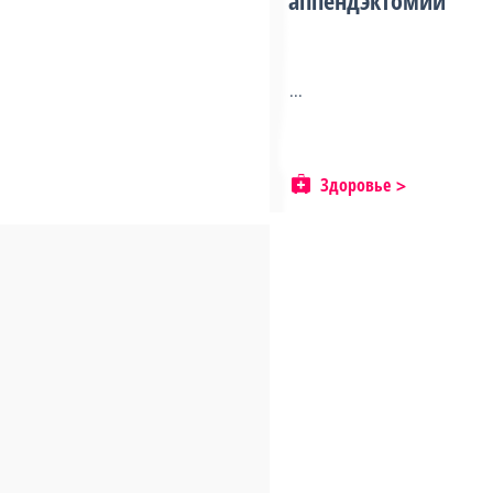
аппендэктомии
...
Здоровье