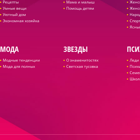
Рецепты
Мама и малыш
Женс
Умные вещи
Помощь детям
Женс
Уютный дом
Наро
Экономная хозяйка
Спор
Ясны
МОДА
ЗВЕЗДЫ
ПСИ
Модные тенденции
О знаменитостях
Леди 
Мода для полных
Светская тусовка
Псих
Семе
Школ