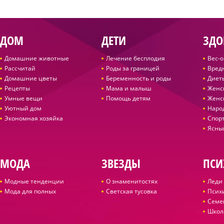
ДОМ
ДЕТИ
ЗДО
Домашние животные
Лечение бесплодия
Вес-
Рассчитай
Роды за границей
Вред
Домашние цветы
Беременность и роды
Диет
Рецепты
Мама и малыш
Женс
Умные вещи
Помощь детям
Женс
Уютный дом
Наро
Экономная хозяйка
Спор
Ясны
МОДА
ЗВЕЗДЫ
ПСИ
Модные тенденции
О знаменитостях
Леди 
Мода для полных
Светская тусовка
Псих
Семе
Школ