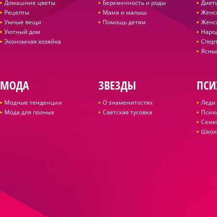
Домашние цветы
Беременность и роды
Диет
Рецепты
Мама и малыш
Женс
Умные вещи
Помощь детям
Женс
Уютный дом
Наро
Экономная хозяйка
Спор
Ясны
МОДА
ЗВЕЗДЫ
ПСИ
Модные тенденции
О знаменитостях
Леди 
Мода для полных
Светская тусовка
Псих
Семе
Школ