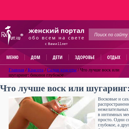
МЕНЮ
ДОМ
ДЕТИ
ЗДОРОВЬЕ
ОТДЫХ
Главная
/
Красота
/
Салон красоты
/
Что лучше воск или
шугаринг: бикини глубокое
Что лучше воск или шугаринг:
Восковые и са
распространенн
нежелательных 
в интимных мес
просто. Одни с
глубокое, а др