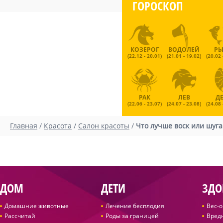
ГОРОСКОП
КОЗЕРОГ
ВОДОЛЕЙ
Р
(22.12 - 20.01)
(21.01 - 19.02)
(20.02 
РАК
ЛЕВ
Д
(22.06 - 23.07)
(24.07 - 23.08)
(24.08 
Главная
/
Красота
/
Салон красоты
/
Что лучше воск или шуга
ДОМ
ДЕТИ
ЗДО
Домашние животные
Лечение бесплодия
Вес-
Рассчитай
Роды за границей
Вред