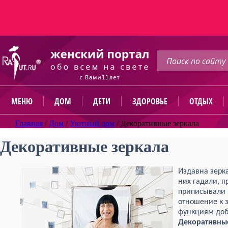
МЕНЮ
ДОМ
ДЕТИ
ЗДОРОВЬЕ
ОТДЫХ
Главная
/
Дом
/
Уютный дом
/
Декоративные зеркала
Декоративные зеркала
Издавна зерк
них гадали, 
приписывали 
отношение к 
функциям доб
Декоративны