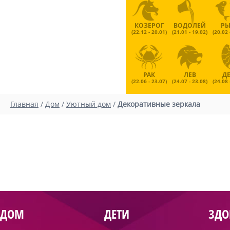
КОЗЕРОГ
ВОДОЛЕЙ
Р
(22.12 - 20.01)
(21.01 - 19.02)
(20.02 
РАК
ЛЕВ
Д
(22.06 - 23.07)
(24.07 - 23.08)
(24.08 
Главная
/
Дом
/
Уютный дом
/
Декоративные зеркала
ДОМ
ДЕТИ
ЗДО