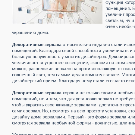
функция кото
помещения. Б
увеличит про
светлым, ну 
очень необыч
украшению дома.
Декоративные зеркала
относительно недавно стали испол
помещений. Благодаря своей способности увеличивать и 
большую популярность у многих дизайнеров. Декорирова
увеличивает внутреннее освещение, экономя на этом элек
можно, расположив зеркало на противоположную от окна с
солнечный свет, тем самым делая комнату светлее. Многи
дизайнерский прием, благодаря чему стали его часто исп
Декоративные зеркала
хороши не только своими необыч
помещений, но и тем, что для установки зеркал не требуе
чтобы украсить свое жилище зеркалами, достаточно прост
самих зеркал. Но, несмотря на всю простоту установки, сто
дизайну дома зеркалами. Первый - это форма зеркала или
смотрятся зеркала необычной формы - волнистые, длинны