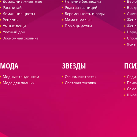
Домашние животные
Лечение бесплодия
Вес-
Рассчитай
Роды за границей
Вред
Домашние цветы
Беременность и роды
Диет
Рецепты
Мама и малыш
Женс
Умные вещи
Помощь детям
Женс
Уютный дом
Наро
Экономная хозяйка
Спор
Ясны
МОДА
ЗВЕЗДЫ
ПСИ
Модные тенденции
О знаменитостях
Леди 
Мода для полных
Светская тусовка
Псих
Семе
Школ