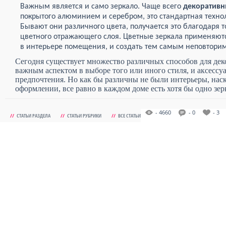
Важным является и само зеркало. Чаще всего
декоративн
покрытого алюминием и серебром, это стандартная технол
Бывают они различного цвета, получается это благодаря
цветного отражающего слоя. Цветные зеркала применяютс
в интерьере помещения, и создать тем самым неповтори
Сегодня существует множество различных способов для д
важным аспектом в выборе того или иного стиля, и аксесс
предпочтения. Но как бы различны не были интерьеры, наск
оформлении, все равно в каждом доме есть хотя бы одно зер
- 4660
- 0
- 3
//
СТАТЬИ РАЗДЕЛА
//
СТАТЬИ РУБРИКИ
//
ВСЕ СТАТЬИ