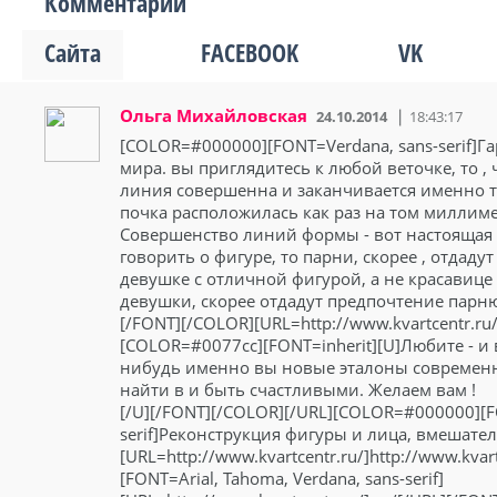
Комментарии
Сайта
FACEBOOK
VK
Ольга Михайловская
24.10.2014
18:43:17
[COLOR=#000000][FONT=Verdana, sans-serif]Га
мира. вы приглядитесь к любой веточке, то , 
линия совершенна и заканчивается именно та
почка расположилась как раз на том миллимет
Совершенство линий формы - вот настоящая 
говорить о фигуре, то парни, скорее , отдад
девушке с отличной фигурой, а не красавице
девушки, скорее отдадут предпочтение парню
[/FONT][/COLOR][URL=http://www.kvartcentr.ru/k
[COLOR=#0077cc][FONT=inherit][U]Любите - и 
нибудь именно вы новые эталоны современ
найти в и быть счастливыми. Желаем вам !
[/U][/FONT][/COLOR][/URL][COLOR=#000000][FO
serif]Реконструкция фигуры и лица, вмешател
[URL=http://www.kvartcentr.ru/]http://www.kv
[FONT=Arial, Tahoma, Verdana, sans-serif]