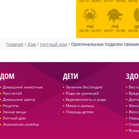
(22.12 - 20.01)
(21.01 - 19.02)
(20.02 
РАК
ЛЕВ
Д
(22.06 - 23.07)
(24.07 - 23.08)
(24.08 
Главная
/
Дом
/
Уютный дом
/
Оригинальные поделки своими
ДОМ
ДЕТИ
ЗДО
Домашние животные
Лечение бесплодия
Вес-
Рассчитай
Роды за границей
Вред
Домашние цветы
Беременность и роды
Диет
Рецепты
Мама и малыш
Женс
Умные вещи
Помощь детям
Женс
Уютный дом
Наро
Экономная хозяйка
Спор
Ясны