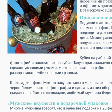
необычными презе
и оформить ориги
Вот несколько иде
Оригинальные
Подушки в автоса
совместных фото. 
подходит и для се
дети. Можно распе
подушки в салон 
о вас и о домашне
Кубик на рабочий 
фотографий и наклеить их на кубик. Такую оригинальную
сделанную своими руками, можно поставить на работе п
разворачивать кубик новыми гранями.
Шоколадки с фото. Можно накупить много маленьких шоко
черно-белом принтере фотографии и сделать из них обер
съедая на работе по шоколадке, любимый мужчина будет 
«Мужские» вкусности в подарочной упаковке
Многие мужчины говорят, что в качестве подарка на 23 ф