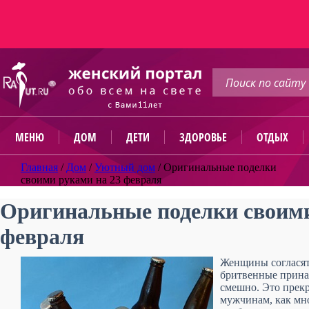
МЕНЮ
ДОМ
ДЕТИ
ЗДОРОВЬЕ
ОТДЫХ
Главная
/
Дом
/
Уютный дом
/
Оригинальные поделки
своими руками на 23 февраля
Оригинальные поделки своими
февраля
Женщины согласят
бритвенные принад
смешно. Это прек
мужчинам, как мно