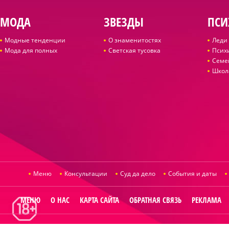
МОДА
ЗВЕЗДЫ
ПСИ
Модные тенденции
О знаменитостях
Леди 
Мода для полных
Светская тусовка
Псих
Семе
Школ
Меню
Консультации
Суд да дело
События и даты
МЕНЮ
О НАС
КАРТА САЙТА
ОБРАТНАЯ СВЯЗЬ
РЕКЛАМА