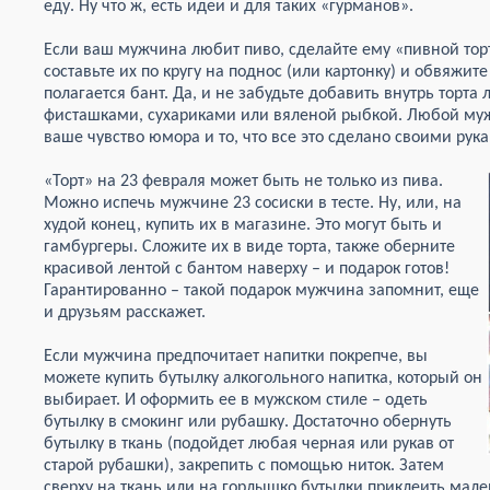
еду. Ну что ж, есть идеи и для таких «гурманов».
Если ваш мужчина любит пиво, сделайте ему «пивной торт
составьте их по кругу на поднос (или картонку) и обвяжите
полагается бант. Да, и не забудьте добавить внутрь торта 
фисташками, сухариками или вяленой рыбкой. Любой му
ваше чувство юмора и то, что все это сделано своими рук
«Торт» на 23 февраля может быть не только из пива.
Можно испечь мужчине 23 сосиски в тесте. Ну, или, на
худой конец, купить их в магазине. Это могут быть и
гамбургеры. Сложите их в виде торта, также оберните
красивой лентой с бантом наверху – и подарок готов!
Гарантированно – такой подарок мужчина запомнит, еще
и друзьям расскажет.
Если мужчина предпочитает напитки покрепче, вы
можете купить бутылку алкогольного напитка, который он
выбирает. И оформить ее в мужском стиле – одеть
бутылку в смокинг или рубашку. Достаточно обернуть
бутылку в ткань (подойдет любая черная или рукав от
старой рубашки), закрепить с помощью ниток. Затем
сверху на ткань или на горлышко бутылки приклеить мале