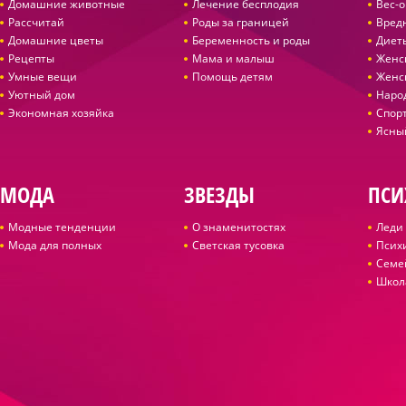
Домашние животные
Лечение бесплодия
Вес-
Рассчитай
Роды за границей
Вред
Домашние цветы
Беременность и роды
Диет
Рецепты
Мама и малыш
Женс
Умные вещи
Помощь детям
Женс
Уютный дом
Наро
Экономная хозяйка
Спор
Ясны
МОДА
ЗВЕЗДЫ
ПСИ
Модные тенденции
О знаменитостях
Леди 
Мода для полных
Светская тусовка
Псих
Семе
Школ