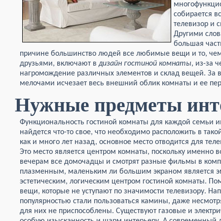
многофункци
собирается в
телевизор и с
Другими слов
большая част
причине большинство людей все любимые вещи и то, чем 
друзьями, включают в
дизайн
гостиной
комнаты
, из-за 
нагромождение различных элементов и склад вещей. За в
мелочами исчезает весь внешний облик комнаты и ее пе
Нужные предметы инт
Функциональность гостиной комнаты для каждой семьи и
найдется что-то свое, что необходимо расположить в тако
как и много лет назад, основное место отводится для тел
Это место является центром комнаты, поскольку именно в
вечерам все домочадцы и смотрят разные фильмы в комп
плазменным, маленьким ли большим экраном является 
эстетическим, логическим центром гостиной комнаты. По
вещи, которые не уступают по значимости телевизору. На
популярностью стали пользоваться камины, даже несмотр
для них не приспособлены. Существуют газовые и электр