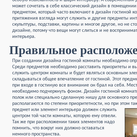
особую изысканность и шарм интерьеру. А современный 
может сочетать в себе классический дизайн в помещении
предметом, который часто включают в дизайн гостиной к
притяжения взгляда могут служить и другие предметы инт
скульптуры, подставки, картины и многое другое, но не ст
дизайне, потому что вещи могут слиться и не воспринима
интерьера.
Правильное располож
При создании дизайна гостиной комнаты необходимо опре
Среди предметов необходимо расставить приоритеты и выбр
служить центром комнаты и будет являться основным элем
складываться общее впечатление от гостиной. Этот предм
при входе в гостиную все внимание он брал на себя. Мес
необходимо подчеркнуть фоном. Дизайн гостиной комнат
полок или специально сделанную нишу для основного пр
располагаются по степени приоритетности, но при этом та
предмет или элемент интерьера должен служить
центром той части комнаты, которую ему отвели.
Так же при расположении таких элементов надо
помнить, что вокруг них должно оставаться
немного пространства.