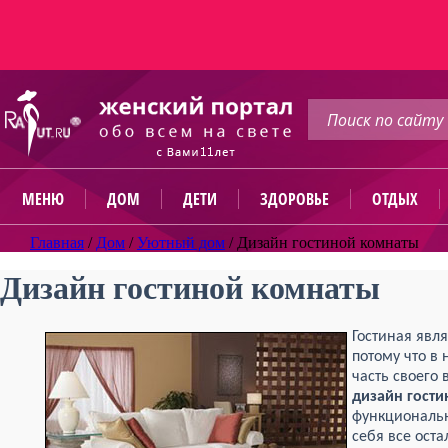
МЕНЮ
ДОМ
ДЕТИ
ЗДОРОВЬЕ
ОТДЫХ
Главная
/
Дом
/
Уютный дом
/
Дизайн гостиной комнаты
Дизайн гостиной комнаты
Гостиная явл
потому что в
часть своего
дизайн
гости
функциональн
себя все ост