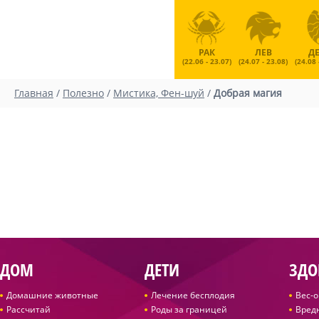
РАК
ЛЕВ
Д
(22.06 - 23.07)
(24.07 - 23.08)
(24.08 
Главная
/
Полезно
/
Мистика, Фен-шуй
/
Добрая магия
ДОМ
ДЕТИ
ЗДО
Домашние животные
Лечение бесплодия
Вес-
Рассчитай
Роды за границей
Вред