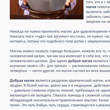
того, кто и с 
магия
помогае
вылечить заб
заболеть сам
энергию на с
Никогда не нужно применять магию для удовлетворения че
показать мага «чудо» как аргумент его силы, не нужно «
интереса, потому что подобного типа шутки с оккультизмом
Магию можно назвать гораздо большим, нежели все то, ч
человеческий разум, так как она включает в себя все, чт
человеческого разума. Для одних
добрая магия
является 
изучение своего «Я», для третьих — распознавание тайн
четвертых — нечто другое, но магия состоит из всех выш
Добрая магия
является разделом практической магии, к
людям. В белой магии, равно как и в медицине, действуе
— довольно сложная отрасль знаний, требующая не одного
желающего ей овладеть. Оказать помощь в сложной ситуа
обладающий значительным практическим опытом. Белая 
путем. Это путь бойца, путь сердца, стремящегося к реал