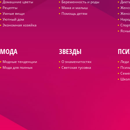
Домашние цветы
Беременность и роды
Диет
Рецепты
Мама и малыш
Женс
Умные вещи
Помощь детям
Женс
Уютный дом
Наро
Экономная хозяйка
Спор
Ясны
МОДА
ЗВЕЗДЫ
ПСИ
Модные тенденции
О знаменитостях
Леди 
Мода для полных
Светская тусовка
Псих
Семе
Школ