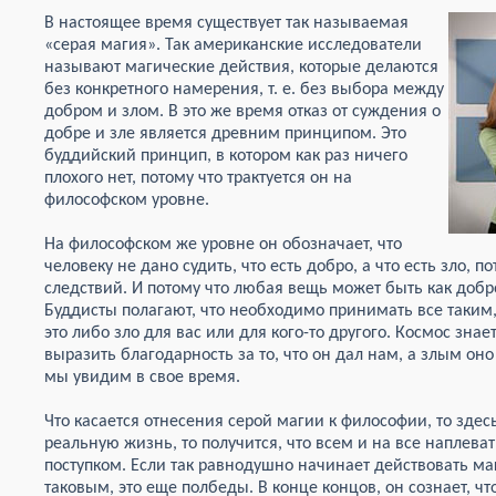
В настоящее время существует так называе
мая
«серая магия». Так американские исследователи
называют магические действия, которые делаются
без конкретного намерения, т. е. без выбора между
добром и злом. В это же время отказ от суждения о
добре и зле является древним принципом. Это
буддийский принцип, в котором как раз ничего
плохого нет, потому что трактуется он на
философском уровне.
На философском же уровне он обозначает, что
человеку не дано судить, что есть добро, а что есть зло, п
следствий. И потому что любая вещь может быть как добр
Буддисты полагают, что необходимо принимать все таким,
это либо зло для вас или для кого-то другого. Космос зна
выразить благодарность за то, что он дал нам, а злым оно
мы увидим в свое время.
Что касается отнесения серой магии к философии, то здесь
реальную жизнь, то получится, что всем и на все наплеват
поступком. Если так равнодушно начинает действовать ма
таковым, это еще полбеды. В конце концов, он сознает, чт