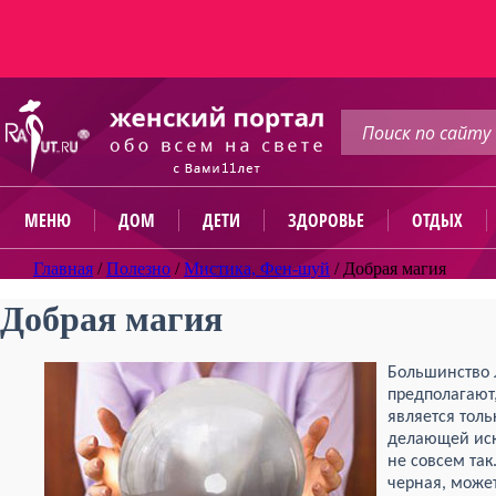
МЕНЮ
ДОМ
ДЕТИ
ЗДОРОВЬЕ
ОТДЫХ
Главная
/
Полезно
/
Мистика, Фен-шуй
/
Добрая магия
Добрая магия
Большинство 
предполагают
является толь
делающей иск
не совсем та
черная, может