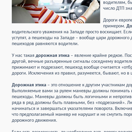
водителям, б
число ДТП зн
Дороги европе
примером.
До
водительского уважения на Западе просто восхищает. Если
уступят, а пешеходы на Западе – вообще цари дорожного
пешеходов равняются водители.
У нас такая
дорожная этика
– явление крайне редкое. Пос
другой, вечные разъяренные сигналы соседнему водителю
прижимают и подрезают, пешеход вообще считается «отбр
дороги. Исключения из правил, разумеется, бывают, но в
Дорожная этика
– это отношение к другим участникам д
Выполняемые вами за рулем маневры должны понимать и 
пешеходы. Маневры должны быть логичными и непротив
ряда в ряд должны быть плавными, без «подрезаний». Л
начинаться и завершаться указателями поворота. Включи
что предполагаемый маневр не нарушит и не смутить пор
дорожного движения.