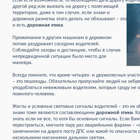
Если есть возможность, то необходимо дать дорогу водите
другой
ряд или выехать на дорогу с полегающей
территории, даже в том случае, если знаки и
дорожная разметка этого делать не обязывают – это
и есть
дорожная этика
.
Прижимание к другим машинам в дорожном
потоке раздражает соседних водителей.
Соблюдайте зазоры и дистанцию, чтобы в случае
непредвиденной ситуации было место для
маневра.
Всегда помните, что кроме четырех- и двухколесных учас
– это пешеходы. Обязательно пропускайте людей на зебр
уподобляться невежливым водителям, которые сроду не ос
пожилого человека.
Жесты и условные световые сигналы водителей – это их об
знаки тоже являются составляющими
дорожной этики
. 
знать если не все, то хотя бы основные сигналы. Если В
перестроиться, мигните пару раз аварийными фарами – «
замеченном на дороге посту ДПС или какой-то опасности
несколькими миганиями дальним светом.