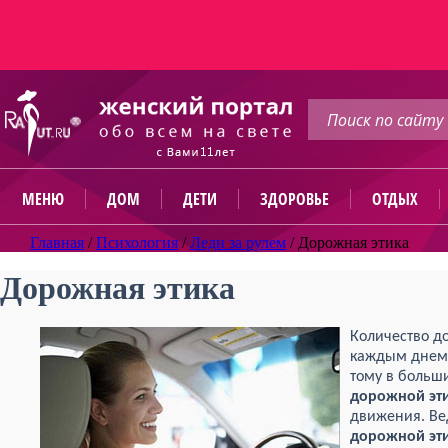
МЕНЮ
ДОМ
ДЕТИ
ЗДОРОВЬЕ
ОТДЫХ
Главная
/
Психология
/
Леди за рулем
/
Дорожная этика
Дорожная этика
Количество д
каждым днем –
тому в больш
дорожной эт
движения. Ве
дорожной эт