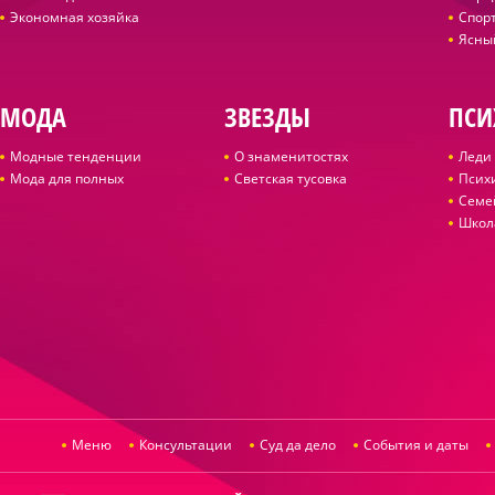
Экономная хозяйка
Спор
Ясны
МОДА
ЗВЕЗДЫ
ПСИ
Модные тенденции
О знаменитостях
Леди 
Мода для полных
Светская тусовка
Псих
Семе
Школ
Меню
Консультации
Суд да дело
События и даты