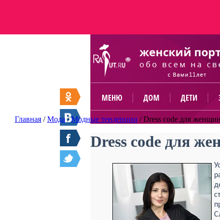
МЕНЮ
ДОМ
ДЕТИ
Главная
/
Мода
/
Модные тенденции
/
Dress code для женщи
Dress code для ж
У
р
д
с
п
С