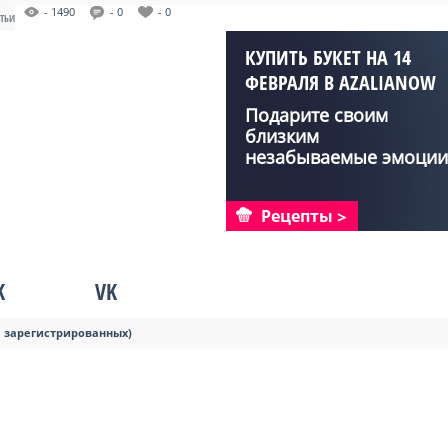
- 1490
- 0
- 0
АТЬИ
КУПИТЬ БУКЕТ НА 14
ФЕВРАЛЯ В AZALIANOW
Подарите своим
близким
незабываемые эмоции
с букетами от Aza...
Рецепты
K
VK
я зарегистрированных)