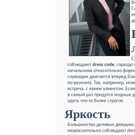
б
С
е
д
С
соблюдают
d
ress code
, гораздо
начальника относительно формы
служащих двигается вперед бл
по-разному. Так, например, мож
встреча, с каким клиентом. Есл
в самый раз придутся модные д
одеть что-то более строгое.
Яркость
Большинство деловых девушек, 
неукоснительно соблюдают
d
re