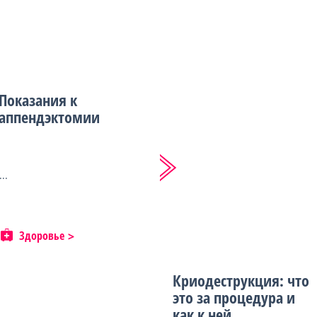
Показания к
аппендэктомии
...
Здоровье
Криодеструкция: что
это за процедура и
как к ней