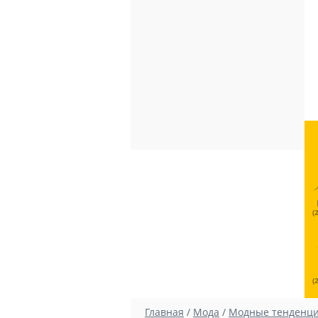
(
(
Главная
/
Мода
/
Модные тенденц