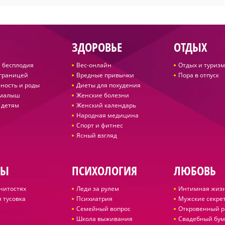
ЗДОРОВЬЕ
ОТДЫХ
 бесплодия
Вес-онлайн
Отдых и туризм
 границей
Вредные привычки
Пора в отпуск
ность и роды
Диеты для похудения
 малыш
Женские болезни
 детям
Женский календарь
Народная медицина
Спорт и фитнес
Ясный взгляд
ДЫ
ПСИХОЛОГИЯ
ЛЮБОВЬ
нитостях
Леди за рулем
Интимная жиз
 тусовка
Психиатрия
Мужские секре
Семейный вопрос
Откровенный р
Школа выживания
Свадебный бум