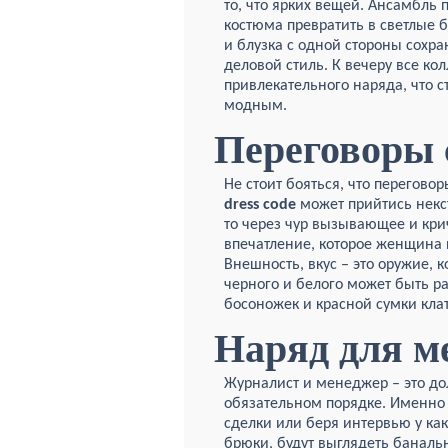
то, что ярких вещей. Ансамбль
костюма превратить в светлые 
и блузка с одной стороны сохр
деловой стиль. К вечеру все ко
привлекательного наряда, что с
модным.
Переговоры 
Не стоит бояться, что перегово
d
ress code
может прийтись некст
то через чур вызывающее и кри
впечатление, которое женщина 
Внешность, вкус – это оружие, 
черного и белого может быть р
босоножек и красной сумки клат
Наряд для м
Журналист и менеджер – это до
обязательном порядке. Именно 
сделки или беря интервью у как
брюки,
будут выглядеть баналь