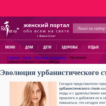
МЕНЮ
ДОМ
ДЕТИ
ЗДОРОВЬЕ
ОТДЫХ
Главная
/
Мода
/
Модные тенденции
/
Эволюция
урбанистического стиля одежды
Эволюция урбанистического с
Сегодня представители горо
урбанистического стиля
нас
моды и с удовольствием за
прошлого и добавляя их в с
показаться, что сегодня этот