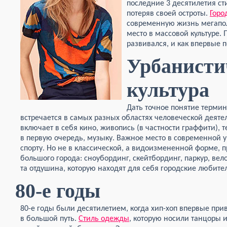
последние 3 десятилетия ст
потеряв своей остроты.
Горо
современную жизнь мегапол
место в массовой культуре. 
развивался, и как впервые п
Урбанисти
культура
Дать точное понятие термину
встречается в самых разных областях человеческой деяте
включает в себя кино, живопись (в частности граффити), т
в первую очередь, музыку. Важное место в современной 
спорту. Но не в классической, а видоизмененной форме,
большого города: сноубординг, скейтбординг, паркур, вело
та отдушина, которую находят для себя городские любите
80-е годы
80-е годы были десятилетием, когда хип-хоп впервые пр
в большой путь.
Стиль одежды
, которую носили танцоры 