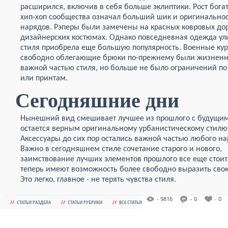
расширился, включив в себя больше эклиптики. Рост бога
хип-хоп сообщества означал больший шик и оригинально
нарядов. Рэперы были замечены на красных ковровых до
дизайнерских костюмах. Однако повседневная одежда ул
стиля приобрела еще большую популярность. Военные кур
свободно облегающие брюки по-прежнему были жизнен
важной частью стиля, но больше не было ограничений по
или принтам.
Сегодняшние дни
Нынешний вид смешивает лучшее из прошлого с будущим
остается верным оригинальному урбанистическому стилю
Аксессуары до сих пор остались важной частью любого на
Важно в сегодняшнем стиле сочетание старого и нового,
заимствование лучших элементов прошлого все еще стои
теперь имеют возможность более свободно выразить сво
Это легко, главное - не терять чувства стиля.
- 9816
- 0
- 0
//
СТАТЬИ РАЗДЕЛА
//
СТАТЬИ РУБРИКИ
//
ВСЕ СТАТЬИ