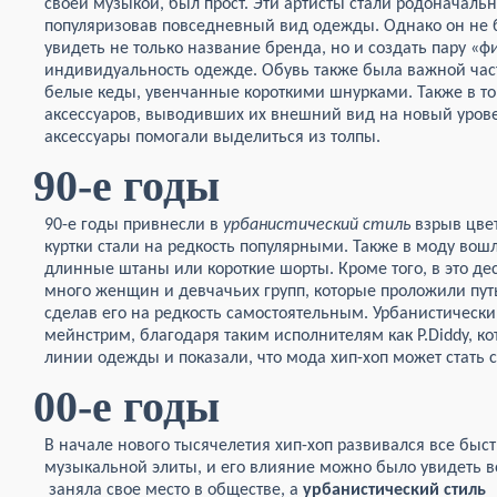
своей музыкой, был прост. Эти артисты стали родоначал
популяризовав повседневный вид одежды. Однако он не 
увидеть не только название бренда, но и создать пару «
индивидуальность одежде. Обувь также была важной час
белые кеды, увенчанные короткими шнурками. Также в т
аксессуаров, выводивших их внешний вид на новый урове
аксессуары помогали выделиться из толпы.
90-е годы
90-е годы привнесли в
урбанистический стиль
взрыв цве
куртки стали на редкость популярными. Также в моду вошл
длинные штаны или короткие шорты. Кроме того, в это де
много женщин и девчачьих групп, которые проложили пут
сделав его на редкость самостоятельным. Урбанистически
мейнстрим, благодаря таким исполнителям как P.Diddy, к
линии одежды и показали, что мода хип-хоп может стать с
00-е годы
В начале нового тысячелетия хип-хоп развивался все быст
музыкальной элиты, и его влияние можно было увидеть в
заняла свое место в обществе, а
урбанистический стиль