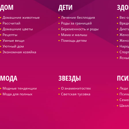
ДОМ
ДЕТИ
ЗДО
Домашние животные
Лечение бесплодия
Вес-
Рассчитай
Роды за границей
Вред
Домашние цветы
Беременность и роды
Диет
Рецепты
Мама и малыш
Женс
Умные вещи
Помощь детям
Женс
Уютный дом
Наро
Экономная хозяйка
Спор
Ясны
МОДА
ЗВЕЗДЫ
ПСИ
Модные тенденции
О знаменитостях
Леди 
Мода для полных
Светская тусовка
Псих
Семе
Школ