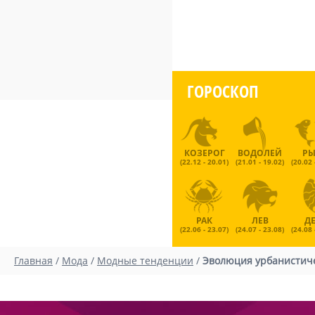
ГОРОСКОП
КОЗЕРОГ
ВОДОЛЕЙ
Р
(22.12 - 20.01)
(21.01 - 19.02)
(20.02 
РАК
ЛЕВ
Д
(22.06 - 23.07)
(24.07 - 23.08)
(24.08 
Главная
/
Мода
/
Модные тенденции
/
Эволюция урбанистиче