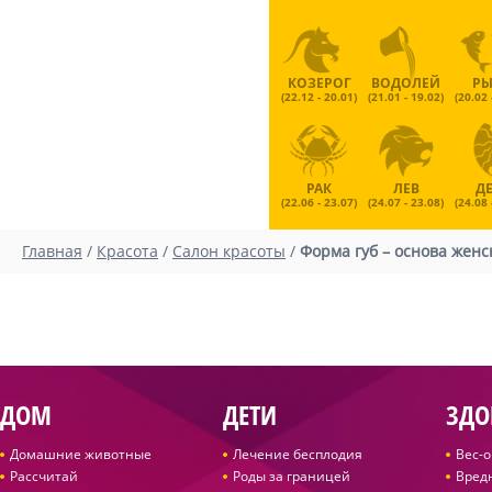
КОЗЕРОГ
ВОДОЛЕЙ
Р
(22.12 - 20.01)
(21.01 - 19.02)
(20.02 
РАК
ЛЕВ
Д
(22.06 - 23.07)
(24.07 - 23.08)
(24.08 
Главная
/
Красота
/
Салон красоты
/
Форма губ – основа жен
ДОМ
ДЕТИ
ЗДО
Домашние животные
Лечение бесплодия
Вес-
Рассчитай
Роды за границей
Вред