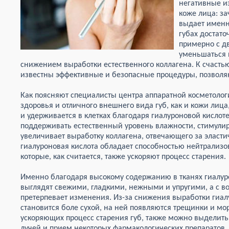
негативные и
коже лица: з
выдает имен
губах достат
примерно с д
уменьшаться 
снижением выработки естественного коллагена. К счаст
известны эффективные и безопасные процедуры, позволяю
Как поясняют специалисты центра аппаратной косметоло
здоровья и отличного внешнего вида губ, как и кожи лица,
и удерживается в клетках благодаря гиалуроновой кислот
поддерживать естественный уровень влажности, стимулир
увеличивает выработку коллагена, отвечающего за эластич
гиалуроновая кислота обладает способностью нейтрализо
которые, как считается, также ускоряют процесс старения.
Именно благодаря высокому содержанию в тканях гиалур
выглядят свежими, гладкими, нежными и упругими, а с в
претерпевает изменения. Из-за снижения выработки гиал
становится боле сухой, на ней появляются трещинки и м
ускоряющих процесс старения губ, также можно выделить
лучей и прием некоторых фармакологических препаратов