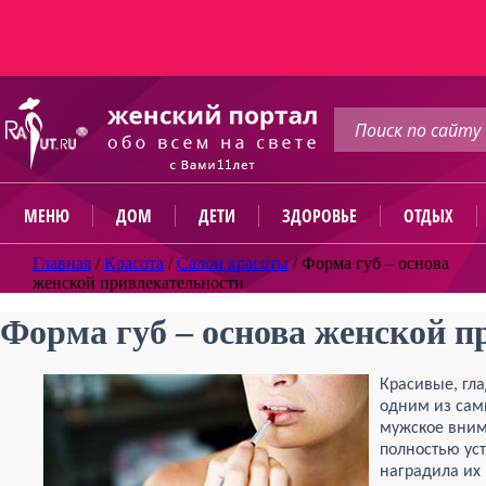
МЕНЮ
ДОМ
ДЕТИ
ЗДОРОВЬЕ
ОТДЫХ
Главная
/
Красота
/
Салон красоты
/
Форма губ – основа
женской привлекательности
Форма губ – основа женской п
Красивые, гла
одним из сам
мужское вним
полностью ус
наградила их 