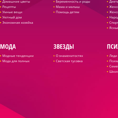
Домашние цветы
Беременность и роды
Диет
Рецепты
Мама и малыш
Женс
Умные вещи
Помощь детям
Женс
Уютный дом
Наро
Экономная хозяйка
Спор
Ясны
МОДА
ЗВЕЗДЫ
ПСИ
Модные тенденции
О знаменитостях
Леди 
Мода для полных
Светская тусовка
Псих
Семе
Школ