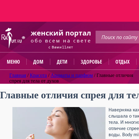
МЕНЮ
ДОМ
ДЕТИ
ЗДОРОВЬЕ
ОТДЫХ
Главная
/
Красота
/
Ароматы и парфюм
/
Главные отличия
спрея для тела от духов
Главные отличия спрея для тел
Наверняка к
слышала о так
тела. И многих
отличие спрее
воды.
Body
mi