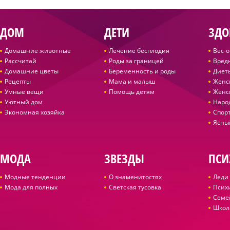
ДОМ
ДЕТИ
ЗДО
Домашние животные
Лечение бесплодия
Вес-
Рассчитай
Роды за границей
Вред
Домашние цветы
Беременность и роды
Диет
Рецепты
Мама и малыш
Женс
Умные вещи
Помощь детям
Женс
Уютный дом
Наро
Экономная хозяйка
Спор
Ясны
МОДА
ЗВЕЗДЫ
ПСИ
Модные тенденции
О знаменитостях
Леди 
Мода для полных
Светская тусовка
Псих
Семе
Школ