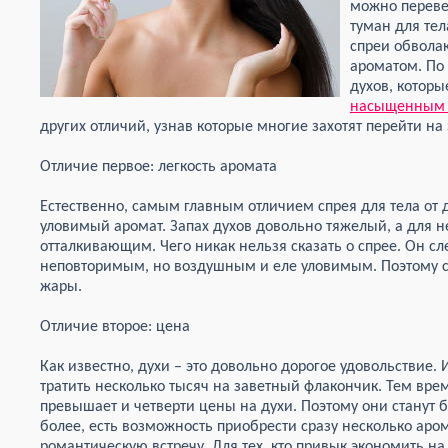
можно перевес
туман для тела
спреи обвола
ароматом. По 
духов, котор
насыщенным 
других отличий, узнав которые многие захотят перейти на
Отличие первое: легкость аромата
Естественно, самым главным отличием спрея для тела от 
уловимый аромат. Запах духов довольно тяжелый, а для н
отталкивающим. Чего никак нельзя сказать о спрее. Он с
неповторимым, но воздушным и еле уловимым. Поэтому с
жары.
Отличие второе: цена
Как известно, духи – это довольно дорогое удовольствие.
тратить несколько тысяч на заветный флакончик. Тем врем
превышает и четверти цены на духи. Поэтому они станут
более, есть возможность приобрести сразу несколько аром
романтическую встречу. Для тех, кто привык экономить на