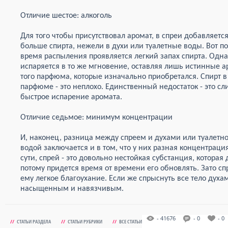
Отличие шестое: алкоголь
Для того чтобы присутствовал аромат, в спреи добавляетс
больше спирта, нежели в духи или туалетные воды. Вот п
время распыления проявляется легкий запах спирта. Одна
испаряется в то же мгновение, оставляя лишь истинные а
того парфюма, которые изначально приобретался. Спирт в
парфюме - это неплохо. Единственный недостаток - это с
быстрое испарение аромата.
Отличие седьмое: минимум концентрации
И, наконец, разница между спреем и духами или туалетн
водой заключается и в том, что у них разная концентрация
сути, спрей - это довольно нестойкая субстанция, которая
потому придется время от времени его обновлять. Зато сп
ему легкое благоухание. Если же спрыснуть все тело духа
насыщенным и навязчивым.
- 41676
- 0
- 0
//
СТАТЬИ РАЗДЕЛА
//
СТАТЬИ РУБРИКИ
//
ВСЕ СТАТЬИ