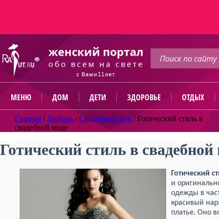
МЕНЮ
ДОМ
ДЕТИ
ЗДОРОВЬЕ
ОТДЫХ
Главная
/
Любовь
/
Свадебный бум
/
Готический стиль в
свадебной моде
Готический стиль в свадебной
Готический с
и оригинально
одежды в час
красивый нар
платье. Оно 