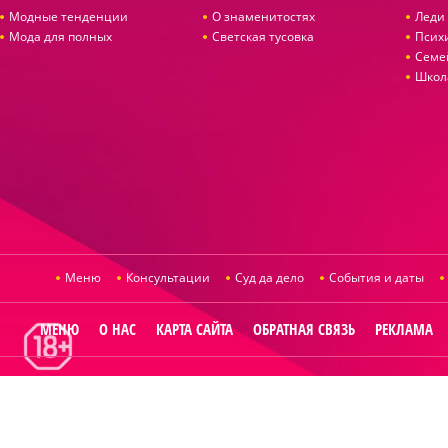
Модные тенденции
О знаменитостях
Леди 
Мода для полных
Светская тусовка
Псих
Семе
Школ
Меню
Консультации
Суд да дело
События и даты
МЕНЮ
О НАС
КАРТА САЙТА
ОБРАТНАЯ СВЯЗЬ
РЕКЛАМА
© 2014
Raut.ru
.