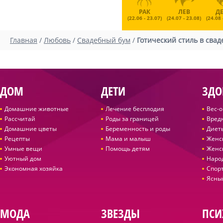
РАК
ЛЕВ
Д
(22.06 - 23.07)
(24.07 - 23.08)
(24.08 
Главная
/
Любовь
/
Свадебный бум
/
Готический стиль в сва
ДОМ
ДЕТИ
ЗДО
Домашние животные
Лечение бесплодия
Вес-
Рассчитай
Роды за границей
Вред
Домашние цветы
Беременность и роды
Диет
Рецепты
Мама и малыш
Женс
Умные вещи
Помощь детям
Женс
Уютный дом
Наро
Экономная хозяйка
Спор
Ясны
МОДА
ЗВЕЗДЫ
ПСИ