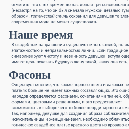
отметить, что с тех времен до нас дошли три основополаг
(несмотря на то, что он был сначала мужской деталью туа
образом,
готический стиль
сохранил для девушек те эле
современная мода не может существовать.
Наше время
В свадебном направлении существует много стилей, но 
эпатажностью и неправильностью линий. Если традицио
символизируют чистоту и невинность девушки, вступающей
имеют цель показать будущую жену такой, какая она есть,
Фасоны
Существует мнение, что кроме черного цвета и лаковых пе
платьях больше не имеет важных составляющих. Это ошиб
нарядов определяется фасонами, сочетаниями
тканей, об
формами, цветовыми решениями, и это предоставляет
возможность в выборе чего-то более неординарного и сме
Так, например, девушке для создания образа соблазните
искусительницы и женщины-вамп, необходимо облачитьс
готическое свадебное платье красного цвета из кроваво-а