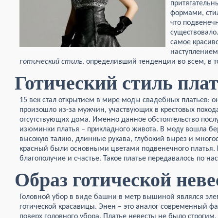
притягатель
формами, стил
что подвенечн
существовало.
самое красиво
наступлением
готический стиль
, определивший тенденции во всем, в т
Готический стиль пла
15 век стал открытием в мире моды свадебных платьев: 
произошло из-за мужчин, участвующих в крестовых похода
отсутствующих дома. Именно данное обстоятельство посл
изюминки платья – прикладного живота. В моду вошла бер
высокую талию, длинные рукава, глубокий вырез и многос
красный были основными цветами подвенечного платья.
благополучие и счастье. Такое платье передавалось по н
Образ готической нев
Головной убор в виде башни в метр вышиной являлся эл
готической красавицы. Энен – это аналог современный фа
поверх головного убора. Платье невесты не было строгим,